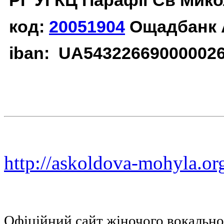
РГ УГКЦ Парафії Св Мико
код:
20051904
Ощадбанк 
iban: UA54322669000002
http://askoldova-mohyla.or
Офіційний сайт жіночого вокальн