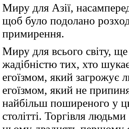
Миру для Азії, насамперед
щоб було подолано розход
примирення.
Миру для всього світу, ще
жадібністю тих, хто шукає
егоїзмом, який загрожує л
егоїзмом, який не припин
найбільш поширеного у ц
столітті. Торгівля людьм
цьому двадцять першому ст