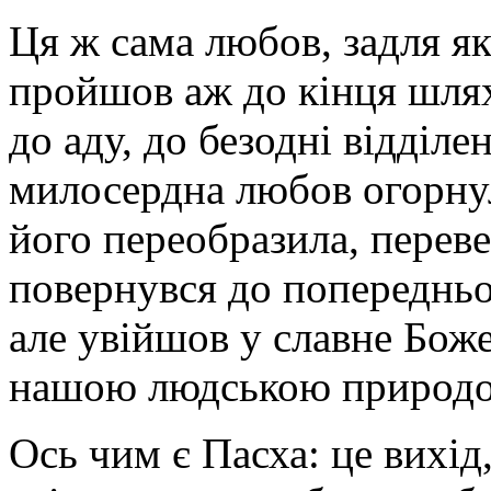
Ця ж сама любов, задля я
пройшов аж до кінця шлях
до аду, до безодні відділе
милосердна любов огорнула
його переобразила, переве
повернувся до попередньо
але увійшов у славне Бож
нашою людською природою
Ось чим є Пасха: це вихід