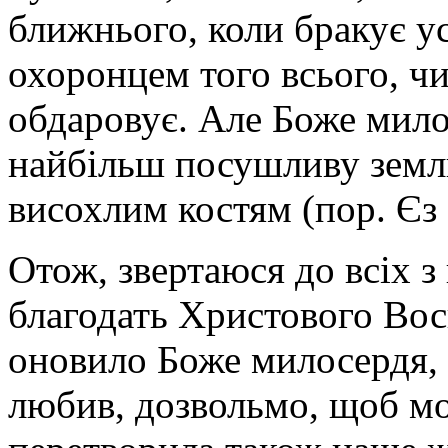
ближнього, коли бракує у
охоронцем того всього, чи
обдаровує. Але Боже мило
найбільш посушливу земл
висохлим костям (пор. Єз 
Отож, звертаюся до всіх 
благодать Христового Вос
оновило Боже милосердя, 
любив, дозвольмо, щоб мо