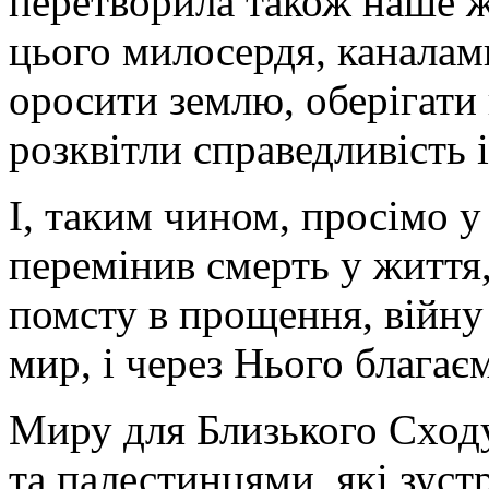
перетворила також наше ж
цього милосердя, каналами
оросити землю, оберігати
розквітли справедливість 
І, таким чином, просімо у
перемінив смерть у життя
помсту в прощення, війну
мир, і через Нього благаєм
Миру для Близького Сходу
та палестинцями, які зус