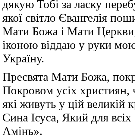
дякую Тобі за ласку перебу
якої світло Євангелія поши
Мати Божа і Мати Церкви
іконою віддаю у руки мою
Україну.
Пресвята Мати Божа, пок
Покровом усіх християн, ч
які живуть у цій великій к
Сина Ісуса, Який для всі
Амінь».