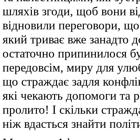
шляхів згоди, щоб вони ві
відновили переговори, що
який триває вже занадто д
остаточно припинилося буд
передовсім, миру для улюб
що страждає задля конфлік
які чекають допомоги та р
пролито! І скільки страж
ніж вдасться знайти політ