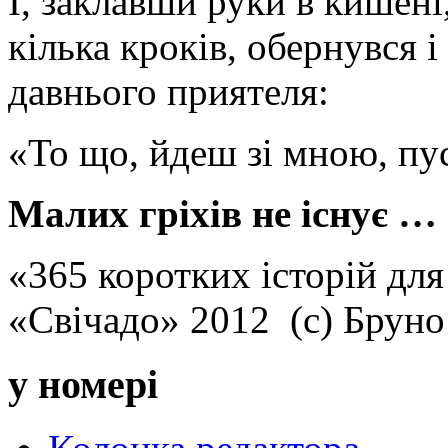
І, заклавши руки в кишені
кілька кроків, обернувся 
давнього приятеля:
«То що, йдеш зі мною, пу
Малих гріхів не існує …
«365 коротких історій для
«Свічадо» 2012 (с) Брун
у номері