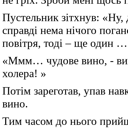
Пустельник зітхнув: «Ну, 
справді нема нічого поган
повітря, тоді – ще один …
«Ммм… чудове вино, - вип
холера! »
Потім зареготав, упав нав
вино.
Тим часом до нього прийш