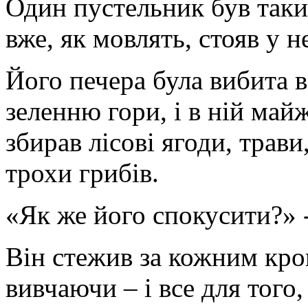
Один пустельник був так
вже, як мовлять, стояв у не
Його печера була вибита в 
зеленню гори, і в ній май
збирав лісові ягоди, трави,
трохи грибів.
«Як же його спокусити?» 
Він стежив за кожним кро
вивчаючи – і все для того