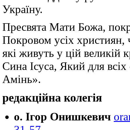
Україну.
Пресвята Мати Божа, пок
Покровом усіх християн, ч
які живуть у цій великій к
Сина Ісуса, Який для всі
Амінь».
редакційна колегія
о. Ігор Онишкевич
ora
31-57