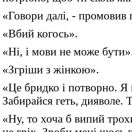
«Говори далі, - промовив 
«Вбий когось».
«Ні, і мови не може бути»
«Згріши з жінкою».
«Це бридко і потворно. Я 
Забирайся геть, дияволе. Т
«Ну, то хоча б випий трохи
не гріх. Зроби мені щось