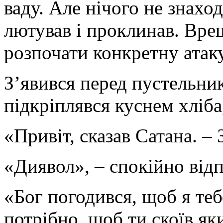
ваду. Але нічого не знаход
лютував і проклинав. Вре
розпочати конкретну атаку
З’явився перед пустельник
підкріплявся куснем хліба
«Привіт, сказав Сатана. – 
«Диявол», – спокійно відп
«Бог погодився, щоб я те
потрібно, щоб ти скоїв як