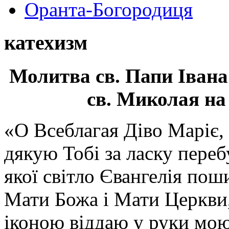
Оранта-Богородиця
катехизм
Молитва св.
Папи Івана
св. Миколая на
«О Всеблагая Діво Маріє,
дякую Тобі за ласку перебу
якої світло Євангелія поши
Мати Божа і Мати Церкви
іконою віддаю у руки мою