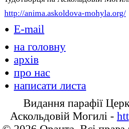
http://anima.askoldova-mohyla.org/
E-mail
на головну
архів
про нас
написати листа
Видання парафії Цер
Аскольдовій Могилі -
ht
© 2026 Оранта. Всі права