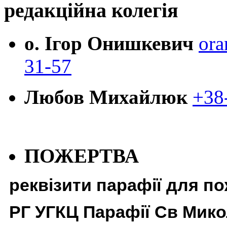
редакційна колегія
о. Ігор Онишкевич
ora
31-57
Любов Михайлюк
+38
ПОЖЕРТВА
реквізити парафії для п
РГ УГКЦ Парафії Св Мико