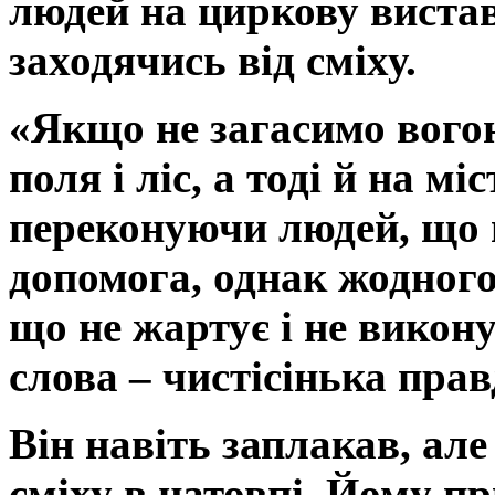
людей на циркову вистав
заходячись від сміху.
«Якщо не загасимо вогон
поля і ліс, а тоді й на мі
переконуючи людей, що 
допомога, однак жодного 
що не жартує і не викон
слова – чистісінька прав
Він навіть заплакав, ал
сміху в натовпі. Йому п