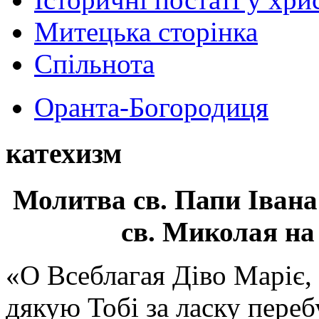
Митецька сторінка
Спільнота
Оранта-Богородиця
катехизм
Молитва св.
Папи Івана
св. Миколая на
«О Всеблагая Діво Маріє,
дякую Тобі за ласку перебу