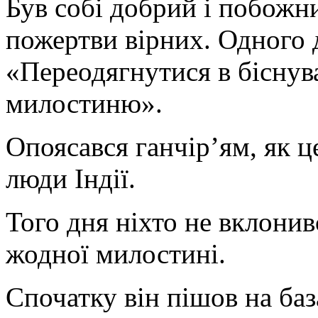
Був собі добрий і побожн
пожертви вірних. Одного 
«Переодягнутися в біснув
милостиню».
Опоясався ганчір’ям, як ц
люди Індії.
Того дня ніхто не вклонивс
жодної милостині.
Спочатку він пішов на баз