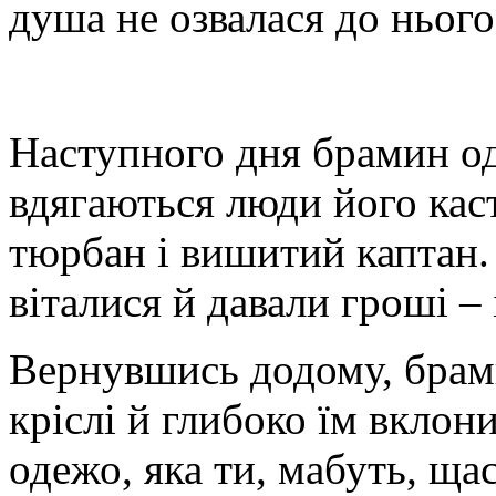
душа не озвалася до нього
Наступного дня брамин од
вдягаються люди його кас
тюрбан і вишитий каптан.
віталися й давали гроші – 
Вернувшись додому, брами
кріслі й глибоко їм вклон
одежо, яка ти, мабуть, ща