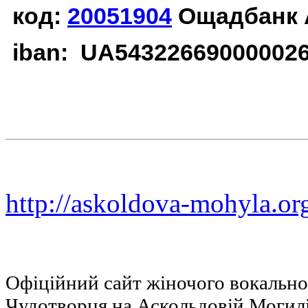
код:
20051904
Ощадбанк 
iban: UA54322669000002
http://askoldova-mohyla.or
Офіційний сайт жіночого вокальн
Чудотворця на Аскольдовій Могил