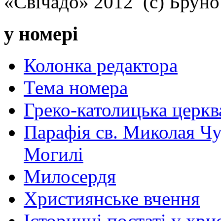
«Свічадо» 2012 (с) Брун
у номері
Колонка редактора
Тема номера
Греко-католицька церква 
Парафія св. Миколая Чу
Могилі
Милосердя
Християнське вчення
Історичні постаті у хри