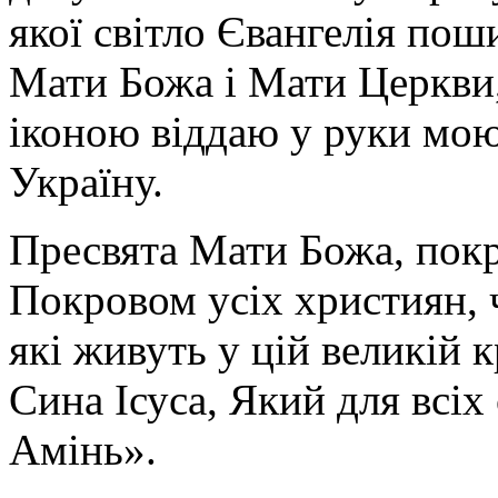
якої світло Євангелія поши
Мати Божа і Мати Церкви
іконою віддаю у руки мою
Україну.
Пресвята Мати Божа, пок
Покровом усіх християн, ч
які живуть у цій великій к
Сина Ісуса, Який для всі
Амінь».