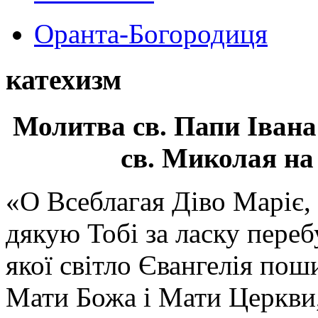
Оранта-Богородиця
катехизм
Молитва св.
Папи Івана
св. Миколая на
«О Всеблагая Діво Маріє,
дякую Тобі за ласку перебу
якої світло Євангелія поши
Мати Божа і Мати Церкви