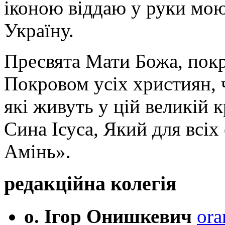
іконою віддаю у руки мою
Україну.
Пресвята Мати Божа, пок
Покровом усіх християн, ч
які живуть у цій великій к
Сина Ісуса, Який для всі
Амінь».
редакційна колегія
о. Ігор Онишкевич
ora