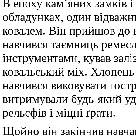
В епоху кам’яних замків і
обладунках, один відважн
ковалем. Він прийшов до 
навчився таємниць ремесл
інструментами, кував залі
ковальський міх. Хлопець
навчився виковувати гостр
витримували будь-який уд
рельєфів і міцні ґрати.
Щойно він закінчив навча