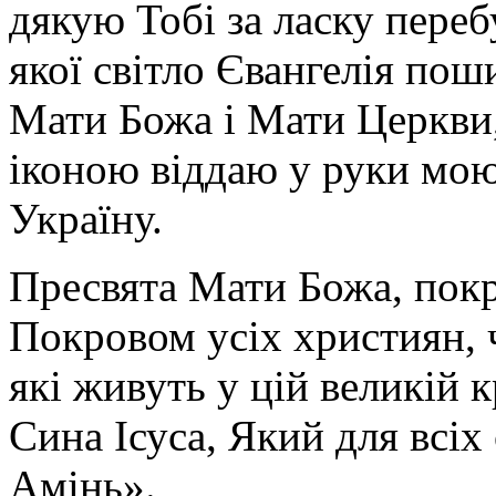
дякую Тобі за ласку перебу
якої світло Євангелія поши
Мати Божа і Мати Церкви
іконою віддаю у руки мою
Україну.
Пресвята Мати Божа, пок
Покровом усіх християн, ч
які живуть у цій великій к
Сина Ісуса, Який для всі
Амінь».