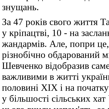
знущань.
За 47 років свого життя 
у кріпацтві, 10 - на заслан
жандармів. Але, попри це,
різнобічно обдарований ми
Шевченко відобразив саме 
важливими в житті українц
половині XIX і на початк
у більшості сільських хат 