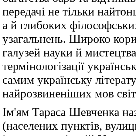
передачі не тільки найтон
а й глибоких філософськи
узагальнень. Широко кор
галузей науки й мистецтв
термінологізації українсь
самим українську літерат
найрозвиненіших мов світ
Ім'ям Тараса Шевченка наз
(населених пунктів, вулиц