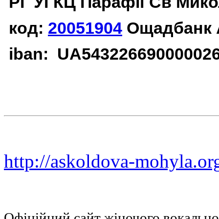
РГ УГКЦ Парафії Св Мико
код:
20051904
Ощадбанк 
iban: UA54322669000002
http://askoldova-mohyla.or
Офіційний сайт жіночого вокальн