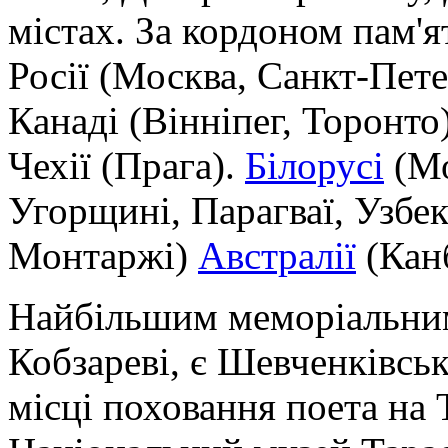
містах. За кордоном пам'
Росії (Москва, Санкт-Пет
Канаді (Вінніпег, Торонто
Чехії (Прага).
Білорусі
(Мо
Угорщині, Парагваї, Узбек
Монтаржі)
Австралії
(Канб
Найбільшим меморіальни
Кобзареві, є Шевченківсь
місці поховання поета на Т