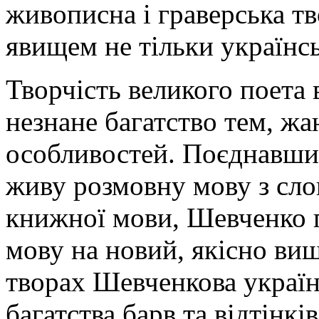
живописна і граверська тв
явищем не тільки українсь
Творчість великого поета 
незнане багатство тем, жа
особливостей. Поєднавши 
живу розмовну мову з сл
книжної мови, Шевченко п
мову на новий, якісно ви
творах Шевченкова україн
багатства барв та відтінк