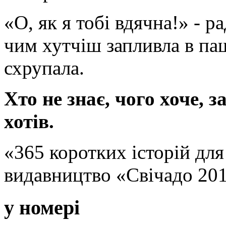
«О, як я тобі вдячна!» - р
чим хутчіш запливла в пащ
схрупала.
Хто не знає, чого хоче, 
хотів.
«365 коротких історій дл
видавництво «Свічадо 201
у номері