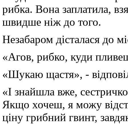
рибка. Вона заплатила, вз
швидше ніж до того.
Незабаром дісталася до мі
«Агов, рибко, куди пливе
«Шукаю щастя», - відповіл
«І знайшла вже, сестричко
Якщо хочеш, я можу відст
ціну грибний гвинт, завд