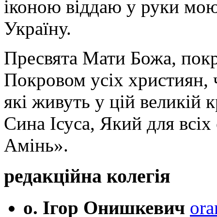
іконою віддаю у руки мою
Україну.
Пресвята Мати Божа, пок
Покровом усіх християн, ч
які живуть у цій великій к
Сина Ісуса, Який для всі
Амінь».
редакційна колегія
о. Ігор Онишкевич
ora