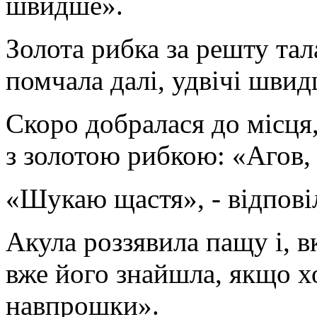
швидше».
Золота рибка за решту тал
помчала далі, удвічі швид
Скоро добралася до місця,
з золотою рибкою: «Агов,
«Шукаю щастя», - відповіл
Акула роззявила пащу і, в
вже його знайшла, якщо х
навпрошки».