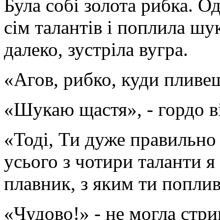
Була собі золота рибка. Од
сім талантів і поплила ш
далеко, зустріла вугра.
«Агов, рибко, куди пливе
«Шукаю щастя», - гордо ві
«Тоді, Ти дуже правильно 
усього з чотири таланти я
плавник, з яким ти попли
«Чудово!» - не могла стри