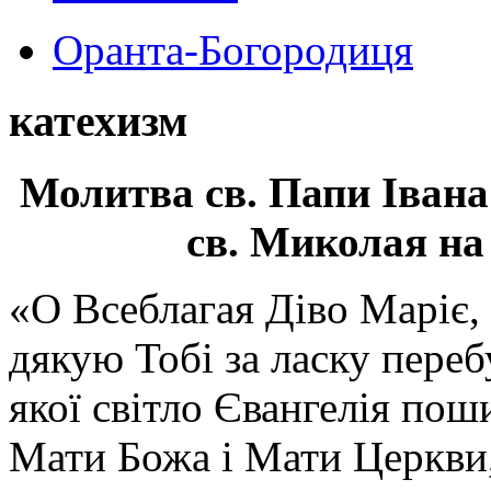
Оранта-Богородиця
катехизм
Молитва св.
Папи Івана
св. Миколая на
«О Всеблагая Діво Маріє,
дякую Тобі за ласку перебу
якої світло Євангелія поши
Мати Божа і Мати Церкви