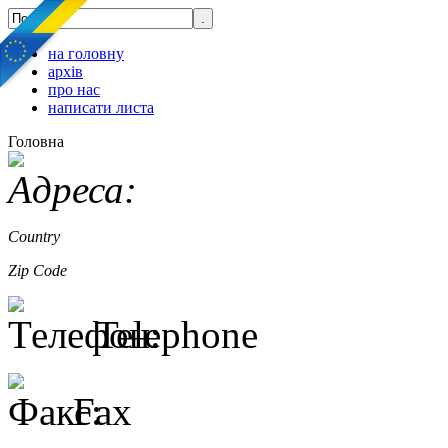
на головну
архів
про нас
написати листа
Головна
Country
Zip Code
Telephone
Fax