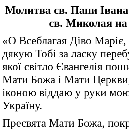
Молитва св.
Папи Івана
св. Миколая на
«О Всеблагая Діво Маріє,
дякую Тобі за ласку перебу
якої світло Євангелія поши
Мати Божа і Мати Церкви
іконою віддаю у руки мою
Україну.
Пресвята Мати Божа, пок