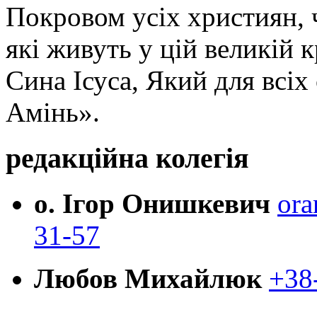
Покровом усіх християн, ч
які живуть у цій великій к
Сина Ісуса, Який для всі
Амінь».
редакційна колегія
о. Ігор Онишкевич
ora
31-57
Любов Михайлюк
+38