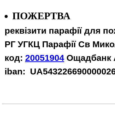
ПОЖЕРТВА
реквізити парафії для п
РГ УГКЦ Парафії Св Мико
код:
20051904
Ощадбанк 
iban: UA54322669000002