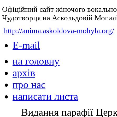
Офіційний сайт жіночого вокальн
Чудотворця на Аскольдовій Могил
http://anima.askoldova-mohyla.org/
E-mail
на головну
архів
про нас
написати листа
Видання парафії Цер