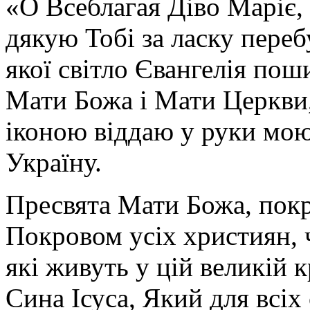
«О Всеблагая Діво Маріє,
дякую Тобі за ласку перебу
якої світло Євангелія поши
Мати Божа і Мати Церкви
іконою віддаю у руки мою
Україну.
Пресвята Мати Божа, пок
Покровом усіх християн, ч
які живуть у цій великій к
Сина Ісуса, Який для всі