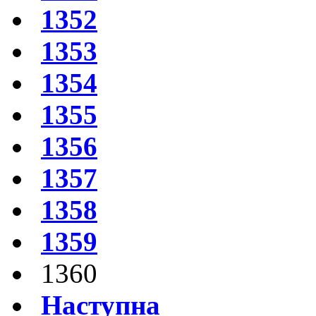
1352
1353
1354
1355
1356
1357
1358
1359
1360
Наступна