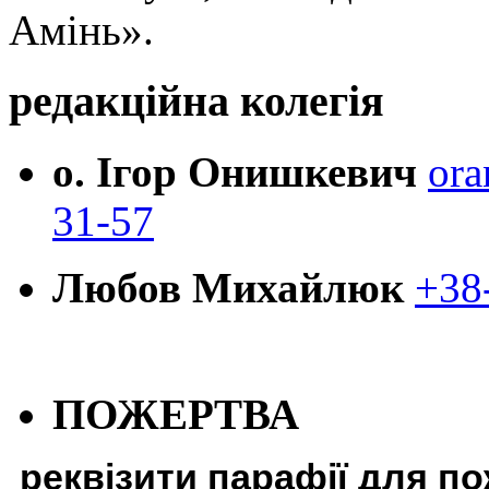
Амінь».
редакційна колегія
о. Ігор Онишкевич
ora
31-57
Любов Михайлюк
+38
ПОЖЕРТВА
реквізити парафії для п