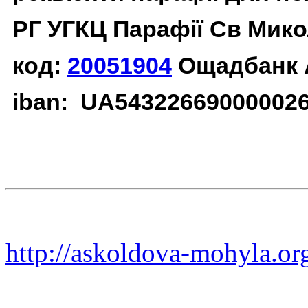
РГ УГКЦ Парафії Св Мико
код:
20051904
Ощадбанк 
iban: UA54322669000002
http://askoldova-mohyla.or