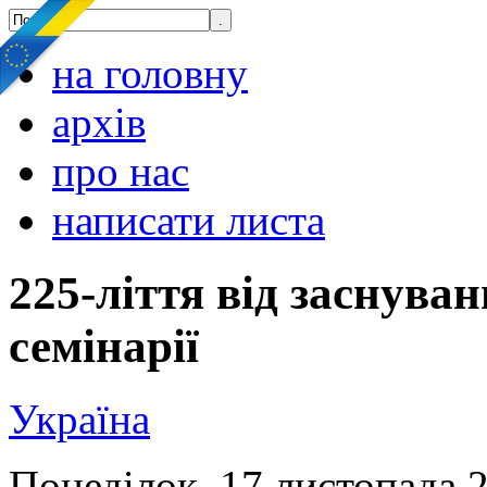
на головну
архів
про нас
написати листа
225-ліття від заснува
семінарії
Україна
Понеділок, 17 листопада 2