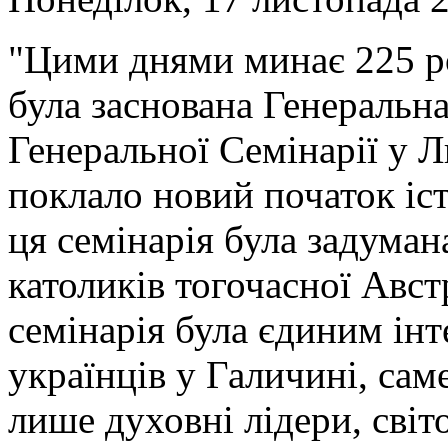
"Цими днями минає 225 рок
була заснована Генеральн
Генеральної Семінарії у Л
поклало новий початок іст
ця семінарія була задуман
католиків тогочасної Авст
семінарія була єдиним ін
українців у Галичині, саме
лише духовні лідери, світ