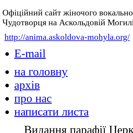
Офіційний сайт жіночого вокальн
Чудотворця на Аскольдовій Могил
http://anima.askoldova-mohyla.org/
E-mail
на головну
архів
про нас
написати листа
Видання парафії Цер