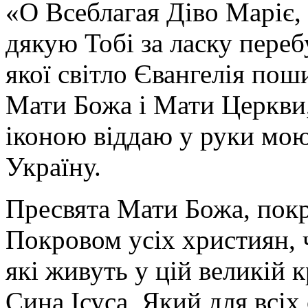
«О Всеблагая Діво Маріє,
дякую Тобі за ласку перебу
якої світло Євангелія поши
Мати Божа і Мати Церкви
іконою віддаю у руки мою
Україну.
Пресвята Мати Божа, пок
Покровом усіх християн, ч
які живуть у цій великій к
Сина Ісуса, Який для всі