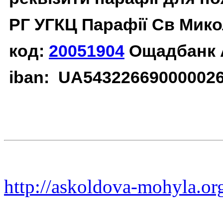
РГ УГКЦ Парафії Св Мико
код:
20051904
Ощадбанк 
iban: UA54322669000002
http://askoldova-mohyla.or