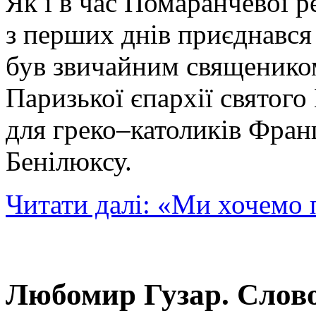
Як і в час Помаранчевої 
з перших днів приєднався 
був звичайним священико
Паризької єпархії свято
для греко–католиків Франц
Бенілюксу.
Читати далі: «Ми хочемо п
Любомир Гузар. Слово