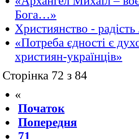
«Архангел Михаїл – воє
Бога…»
Християнство - радість
«Потреба єдності є ду
християн-українців»
Сторінка 72 з 84
«
Початок
Попередня
71