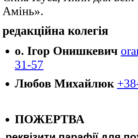
Амінь».
редакційна колегія
о. Ігор Онишкевич
ora
31-57
Любов Михайлюк
+38
ПОЖЕРТВА
реквізити парафії для п