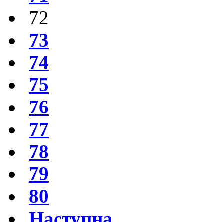
72
73
74
75
76
77
78
79
80
Наступна