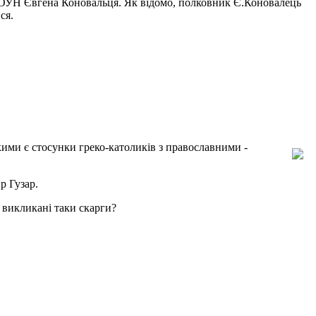
у ОУН Євгена Коновальця. Як відомо, полковник Є.Коновалець
ся.
Якими є стосунки греко-католиків з православними -
р Гузар.
и викликані таки скарги?