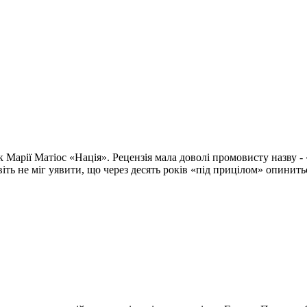
 Марії Матіос «Нація». Рецензія мала доволі промовисту назву -
віть не міг уявити, що через десять років «під прицілом» опинит