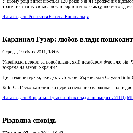
У цьому році виповнюється 120 років з дня народження відомо
трагічно загинув внаслідок терористичного акту, що його здійс
Читати далі: Розп’яття Євгена Коновальця
Кардинал Гузар: любов влади пошкод
Середа, 19 січня 2011, 18:06
Українські церкви за нової влади, якій незабаром буде вже рік
зокрема на заході України?
Це - теми інтерв'ю, яке дав у Лондоні Українській Службі Бі-Б
Бі-Бі-Сі: Греко-католицька церква недавно скаржилась на недост
Читати далі: Кардинал Гузар: любов влади пошкодить УПЦ (М
Різдвяна сповідь
П'ятниця, 07 січня 2011, 10:43