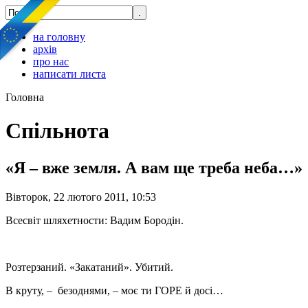
на головну
архів
про нас
написати листа
Головна
Спільнота
«Я – вже земля. А вам ще треба неба…»
Вівторок, 22 лютого 2011, 10:53
Всесвіт шляхетности: Вадим Бородін.
Розтерзаний. «Закатаний». Убитий.
В круту, – безоднями, – моє ти ГОРЕ й досі…