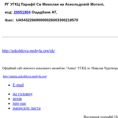
РГ УГКЦ Парафії Св Миколая на Аскольдовій Могилі,
код:
20051904
Ощадбанк АТ,
iban: UA543226690000026003300218570
http://askoldova-mohyla.org/uk/
Офіційний сайт жіночого вокального ансамблю "Аніма" УГКЦ св. Миколая Чудотворц
http://anima.askoldova-mohyla.org/
E-mail
на головну
архів
про нас
написати листа
Видання парафії Ц