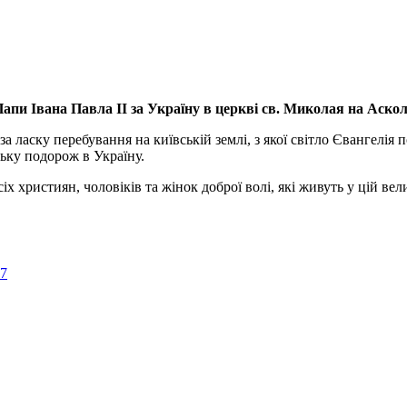
апи Івана Павла ІІ за Україну
в церкві св. Миколая на Аско
а ласку перебування на київській землі, з якої світло Євангелія 
ьку подорож в Україну.
ристиян, чоловіків та жінок доброї волі, які живуть у цій велик
57