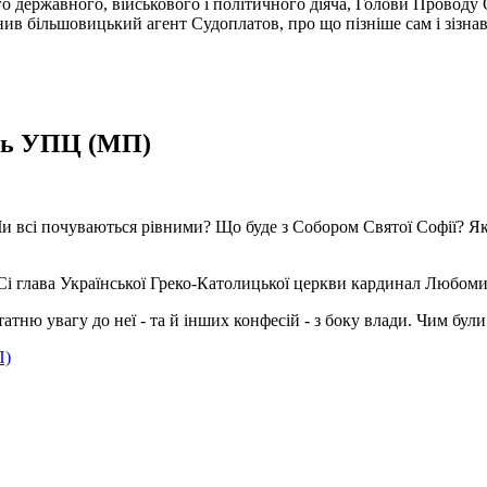
го державного, військового і політичного діяча, Голови Провод
нив більшовицький агент Судоплатов, про що пізніше сам і зізнав
ить УПЦ (МП)
. Чи всі почуваються рівними? Що буде з Собором Святої Софії? 
і-Сі глава Української Греко-Католицької церкви кардинал Любоми
атню увагу до неї - та й інших конфесій - з боку влади. Чим бул
П)