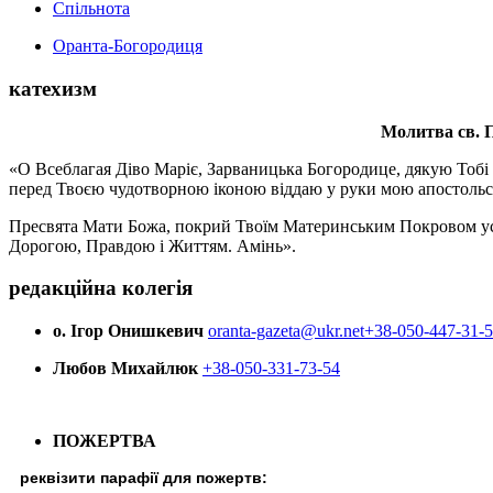
Спільнота
Оранта-Богородиця
катехизм
Молитва св.
П
«О Всеблагая Діво Маріє, Зарваницька Богородице, дякую Тобі з
перед Твоєю чудотворною іконою віддаю у руки мою апостольс
Пресвята Мати Божа, покрий Твоїм Материнським Покровом усіх х
Дорогою, Правдою і Життям. Амінь».
редакційна колегія
о. Ігор Онишкевич
oranta-gazeta@ukr.net
+38-050-447-31-
Любов Михайлюк
+38-050-331-73-54
ПОЖЕРТВА
реквізити парафії для пожертв: