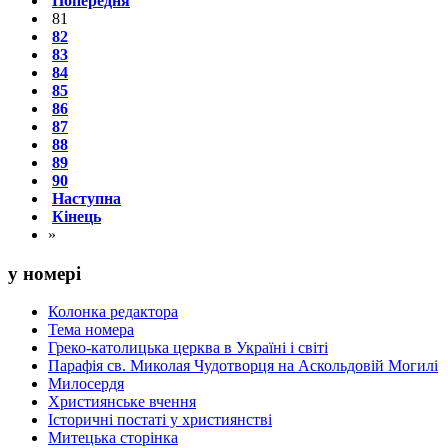
Попередня
81
82
83
84
85
86
87
88
89
90
Наступна
Кінець
»
у номері
Колонка редактора
Тема номера
Греко-католицька церква в Україні і світі
Парафія св. Миколая Чудотворця на Аскольдовій Могилі
Милосердя
Християнське вчення
Історичні постаті у християнстві
Митецька сторінка