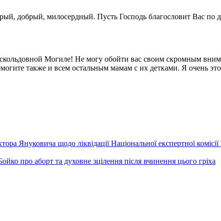
ый, добрый, милосердный. Пусть Господь благословит Вас по де
скольдовной Могиле! Не могу обойти вас своим скромным внима
могите также и всем остальным мамам с их детками. Я очень эт
ра Януковича щодо ліквідації Національної експертної комісії У
 Бойко про аборт та духовне зцілення після вчинення цього гріха