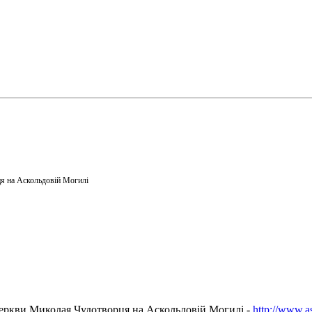
я на Аскольдовій Могилі
еркви Миколая Чудотворця на Аскольдовій Могилі -
http://www.a