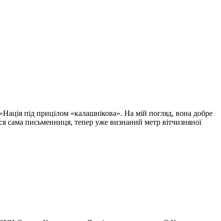
 «Нація під прицілом «калашнікова». На мій погляд, вона добре
ься сама письменниця, тепер уже визнаний метр вітчизняної