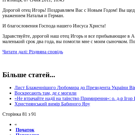
Дорогой отец Игорь! Поздравляем Вас с Новым Годом! Вы щедр
уважением Наталья и Герман.
И благословения Господа нашего Иисуса Христа!
Здравствуйте, дорогой наш отец Игорь и все прибывающие в А
маленький срок два года, вы помогли мне с моим сыночком. По
Читати далі: Різдвяна сповідь
Більше статей...
Лист Блаженнішого Любомира до Президента України Вікто
Воскресають там, де є могили
«Не втрачайте надії на таїнство Примирення»: о. д-р Ігор
Християнський вимір Бабиного Яру
Сторінка 81 з 91
«
Початок