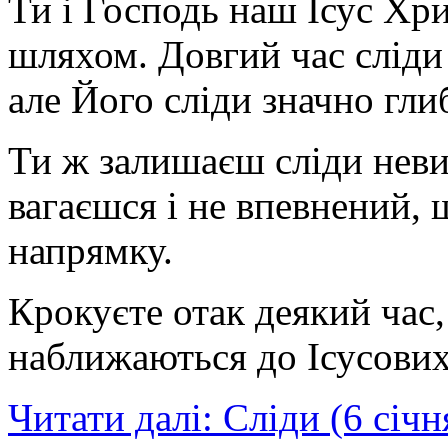
Ти і Господь наш Ісус Хр
шляхом. Довгий час сліди 
але Його сліди значно глиб
Ти ж залишаєш сліди невир
вагаєшся і не впевнений,
напрямку.
Крокуєте отак деякий час, 
наближаються до Ісусових.
Читати далі: Сліди (6 січн