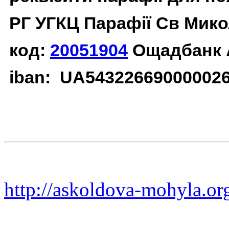
РГ УГКЦ Парафії Св Мико
код:
20051904
Ощадбанк 
iban: UA54322669000002
http://askoldova-mohyla.or