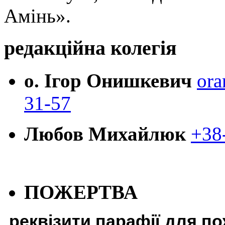
Амінь».
редакційна колегія
о. Ігор Онишкевич
ora
31-57
Любов Михайлюк
+38
ПОЖЕРТВА
реквізити парафії для п