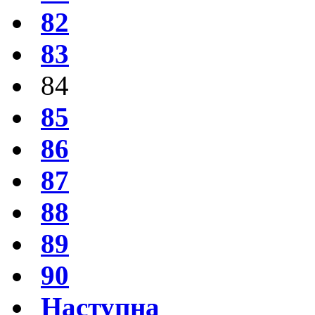
82
83
84
85
86
87
88
89
90
Наступна