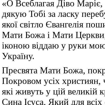
«О Всеблагая Діво Маріє,
дякую Тобі за ласку перебу
якої світло Євангелія поши
Мати Божа і Мати Церкви
іконою віддаю у руки мою
Україну.
Пресвята Мати Божа, пок
Покровом усіх християн, ч
які живуть у цій великій к
Сина Ісуса, Який для всі