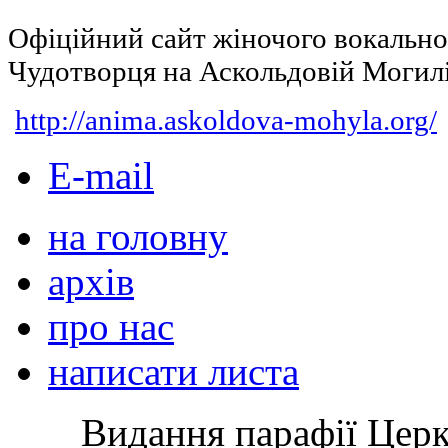
Офіційний сайт жіночого вокальн
Чудотворця на Аскольдовій Могил
http://anima.askoldova-mohyla.org/
E-mail
на головну
архів
про нас
написати листа
Видання парафії Цер