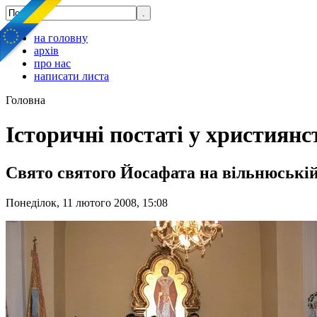
на головну
архів
про нас
написати листа
Головна
Історичні постаті у християнс
Свято святого Йосафата на вільнюській
Понеділок, 11 лютого 2008, 15:08