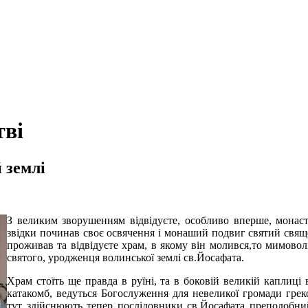
тві
 землі
З великим зворушенням відвідуєте, особливо вперше, монасти
звідки починав своє освячення і монаший подвиг святий свяще
проживав та відвідуєте храм, в якому він молився,то мимово
святого, уродженця волинської землі св.Йосафата.
Храм стоїть ще правда в руїні, та в боковій великій каплиці
катакомб, ведуться Богослуження для невеликої громади грек
тут здійснюють тепер послідовники св.Йосафата преподобн