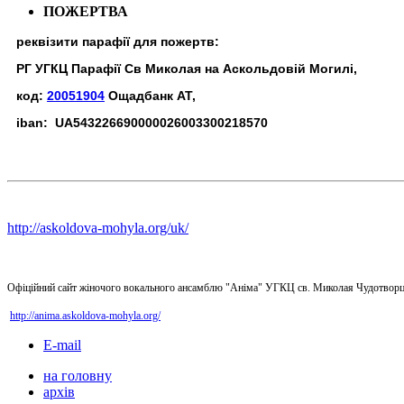
ПОЖЕРТВА
реквізити парафії для пожертв:
РГ УГКЦ Парафії Св Миколая на Аскольдовій Могилі,
код:
20051904
Ощадбанк АТ,
iban: UA543226690000026003300218570
http://askoldova-mohyla.org/uk/
Офіційний сайт жіночого вокального ансамблю "Аніма" УГКЦ св. Миколая Чудотворц
http://anima.askoldova-mohyla.org/
E-mail
на головну
архів