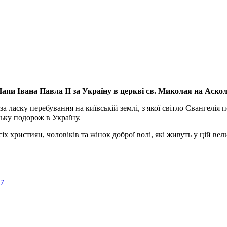
апи Івана Павла ІІ за Україну
в церкві св. Миколая на Аско
а ласку перебування на київській землі, з якої світло Євангелія 
ьку подорож в Україну.
ристиян, чоловіків та жінок доброї волі, які живуть у цій велик
57