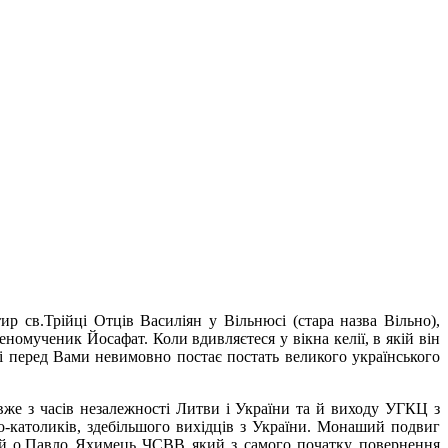
р св.Трійці Отців Василіян у Вільнюсі (стара назва Вільно),
номученик Йосафат. Коли вдивляєтеся у вікна келії, в якій він
лі перед Вами невимовно постає постать великого українського
 вже з часів незалежності Литви і України та й виходу УГКЦ з
о-католиків, здебільшого вихідців з України. Монаший подвиг
ий о.Павло Яхимець ЧСВВ який з самого початку повернення