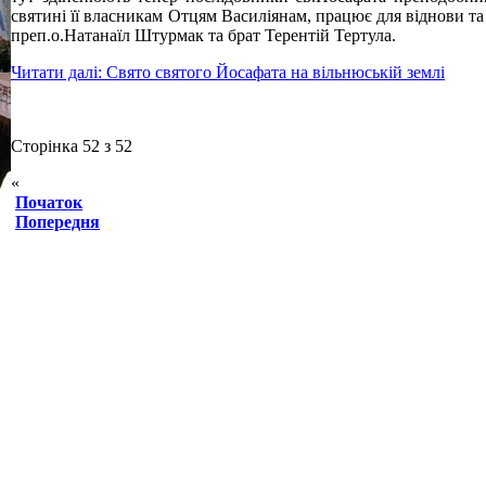
святині її власникам Отцям Василіянам, працює для віднови та
преп.о.Натанаїл Штурмак та брат Терентій Тертула.
Читати далі: Свято святого Йосафата на вільнюській землі
Сторінка 52 з 52
«
Початок
Попередня