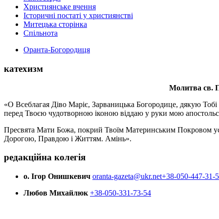
Християнське вчення
Історичні постаті у християнстві
Митецька сторінка
Спільнота
Оранта-Богородиця
катехизм
Молитва св.
П
«О Всеблагая Діво Маріє, Зарваницька Богородице, дякую Тобі з
перед Твоєю чудотворною іконою віддаю у руки мою апостольс
Пресвята Мати Божа, покрий Твоїм Материнським Покровом усіх х
Дорогою, Правдою і Життям. Амінь».
редакційна колегія
о. Ігор Онишкевич
oranta-gazeta@ukr.net
+38-050-447-31-
Любов Михайлюк
+38-050-331-73-54