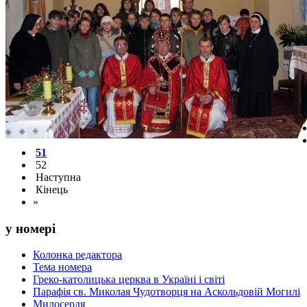
51
52
Наступна
Кінець
»
у номері
Колонка редактора
Тема номера
Греко-католицька церква в Україні і світі
Парафія св. Миколая Чудотворця на Аскольдовій Могилі
Милосердя