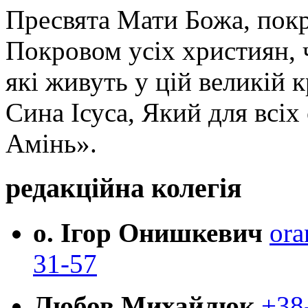
Пресвята Мати Божа, пок
Покровом усіх християн, ч
які живуть у цій великій к
Сина Ісуса, Який для всі
Амінь».
редакційна колегія
о. Ігор Онишкевич
ora
31-57
Любов Михайлюк
+38