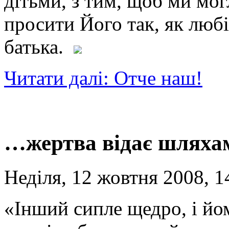
дітьми, з тим, щоб ми мог
просити Його так, як любі
батька.
Читати далі: Отче наш!
…жертва відає шляхам
Неділя, 12 жовтня 2008, 1
«Інший сипле щедро, і йо