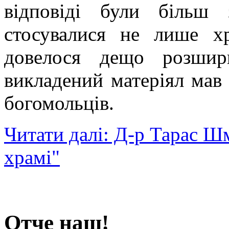
відповіді були більш 
стосувалися не лише х
довелося дещо розшир
викладений матеріял мав
богомольців.
Читати далі: Д-р Тарас Ш
храмі"
Отче наш!