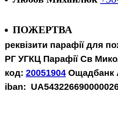
ПОЖЕРТВА
реквізити парафії для п
РГ УГКЦ Парафії Св Мико
код:
20051904
Ощадбанк 
iban: UA54322669000002