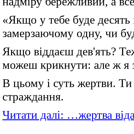
надміру бережливий, а все 
«Якщо у тебе буде десять 
замерзаючому одну, чи бу
Якщо віддаєш дев'ять? Теж
можеш крикнути: але ж я
В цьому і суть жертви. Т
страждання.
Читати далі: …жертва від