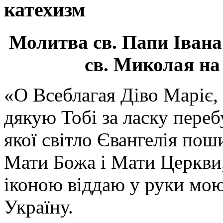
катехизм
Молитва св.
Папи Івана
св. Миколая на
«О Всеблагая Діво Маріє,
дякую Тобі за ласку перебу
якої світло Євангелія поши
Мати Божа і Мати Церкви
іконою віддаю у руки мою
Україну.