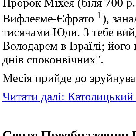
Пророк Міхея (біля 700 р.
1
Вифлеєме-Єфрато
), зан
тисячами Юди. З тебе вийд
Володарем в Ізраїлі; його 
днів споконвічних".
Месія прийде до зруйнува
Читати далі: Католицьки
Святе Преображення Г