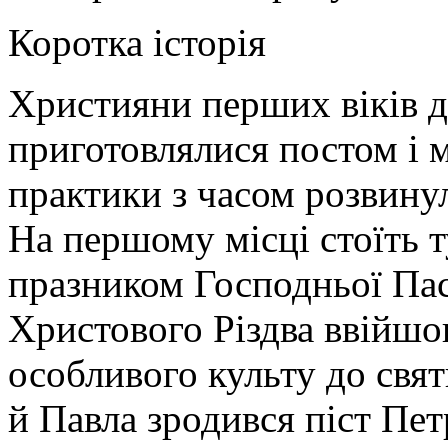
Коротка історія
Християни перших віків д
приготовлялися постом і 
практики з часом розвину
На першому місці стоїть 
празником Господньої Па
Христового Різдва ввійшов
особливого культу до свя
й Павла зродився піст Пет