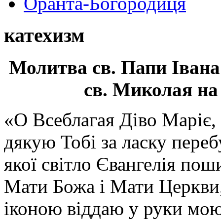
Оранта-Богородиця
катехизм
Молитва св.
Папи Івана
св. Миколая на
«О Всеблагая Діво Маріє,
дякую Тобі за ласку перебу
якої світло Євангелія поши
Мати Божа і Мати Церкви
іконою віддаю у руки мою