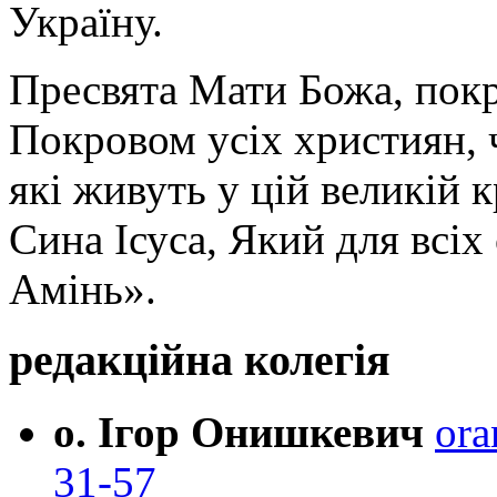
Україну.
Пресвята Мати Божа, пок
Покровом усіх християн, ч
які живуть у цій великій к
Сина Ісуса, Який для всі
Амінь».
редакційна колегія
о. Ігор Онишкевич
ora
31-57