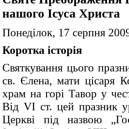
нашого Ісуса Христа
Понеділок, 17 серпня 2009
Коротка історія
Святкування цього празни
св. Єлена, мати цісаря К
храм на горі Тавор у че
Від VI ст. цей празник у
Церкві під назвою „Го