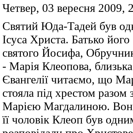
Четвер, 03 вересня 2009, 
Святий Юда-Тадей був одн
Ісуса Христа.
Батько його
святого Йосифа, Обручник
- Марія Клеопова, близьк
Євангелії читаємо, що Ма
стояла під хрестом разом
Марією Магдалиною. Вон
її чоловік Клеоп був одним
розповідали про Христове