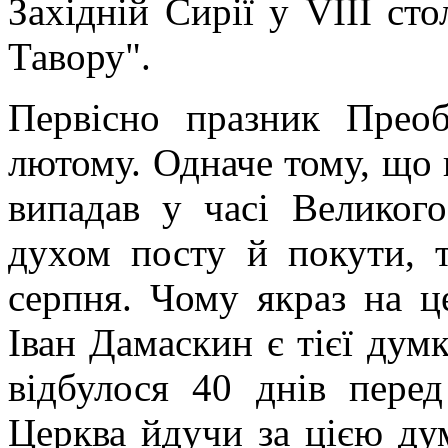
Західній Сирії у VIII сто
Тавору".
Первісно празник Преоб
лютому. Одначе тому, що 
випадав у часі Великого
духом посту й покути, 
серпня. Чому якраз на це
Іван Дамаскин є тієї ду
відбулося 40 днів пере
Церква йдучи за цією ду