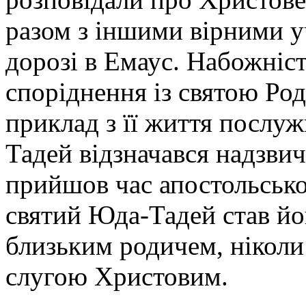
разом з іншими вірними у
дорозі в Емаус. Набожніст
споріднення із святою Род
приклад з її життя послу
Тадей відзначався надзви
прийшов час апостольської
святий Юда-Тадей став йо
близьким родичем, ніколи 
слугою Христовим.