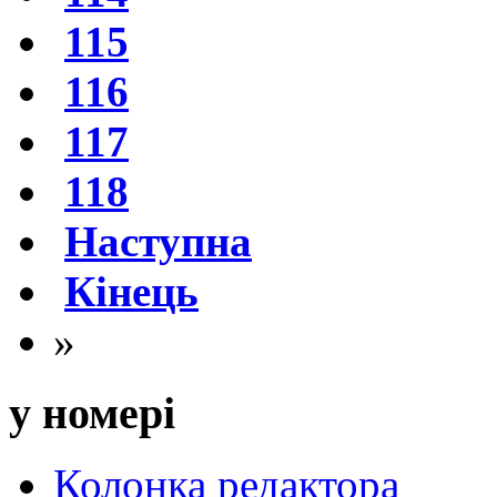
115
116
117
118
Наступна
Кінець
»
у номері
Колонка редактора