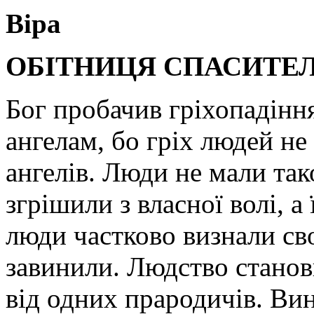
Віра
ОБІТНИЦЯ СПАСИТЕ
Бог пробачив гріхопадінн
ангелам, бо гріх людей не
ангелів. Люди не мали тако
згрішили з власної волі, а
люди частково визнали св
завинили. Людство станов
від одних прародичів. Ви