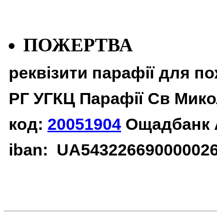
ПОЖЕРТВА
реквізити парафії для п
РГ УГКЦ Парафії Св Мико
код:
20051904
Ощадбанк 
iban: UA54322669000002