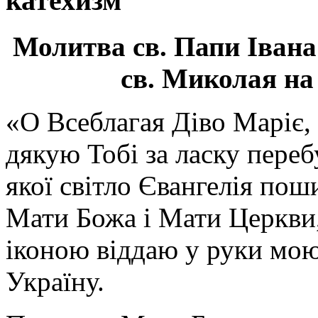
катехизм
Молитва св.
Папи Івана
св. Миколая на
«О Всеблагая Діво Маріє,
дякую Тобі за ласку перебу
якої світло Євангелія поши
Мати Божа і Мати Церкви
іконою віддаю у руки мою
Україну.