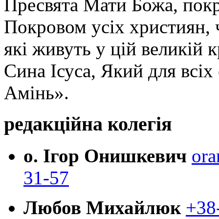
Пресвята Мати Божа, пок
Покровом усіх християн, ч
які живуть у цій великій к
Сина Ісуса, Який для всі
Амінь».
редакційна колегія
о. Ігор Онишкевич
ora
31-57
Любов Михайлюк
+38