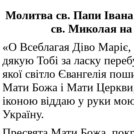
Молитва св.
Папи Івана
св. Миколая на
«О Всеблагая Діво Маріє,
дякую Тобі за ласку перебу
якої світло Євангелія поши
Мати Божа і Мати Церкви
іконою віддаю у руки мою
Україну.
Пресвята Мати Божа, пок