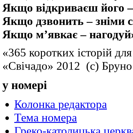
Якщо відкриваєш його –
Якщо дзвонить – зніми с
Якщо м’явкає – нагодуй
«365 коротких історій для
«Свічадо» 2012 (с) Брун
у номері
Колонка редактора
Тема номера
Греко-католицька церква 