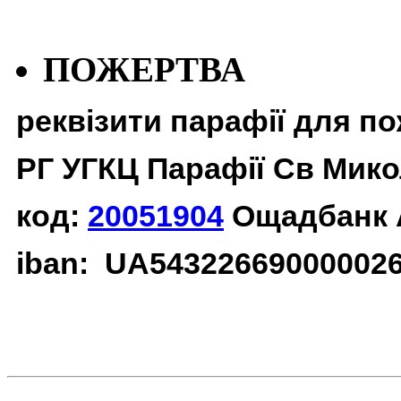
ПОЖЕРТВА
реквізити парафії для п
РГ УГКЦ Парафії Св Мико
код:
20051904
Ощадбанк 
iban: UA54322669000002