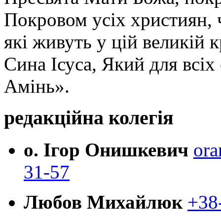
Покровом усіх християн, ч
які живуть у цій великій к
Сина Ісуса, Який для всі
Амінь».
редакційна колегія
о. Ігор Онишкевич
ora
31-57
Любов Михайлюк
+38