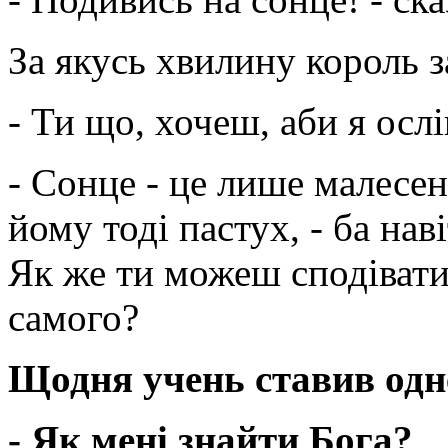
За якусь хвилину король з
- Ти що, хочеш, аби я осл
- Сонце - це лише малесен
йому тоді пастух, - ба наві
Як же ти можеш сподіватис
самого?
Щодня учень ставив одне
- Як мені знайти Бога?