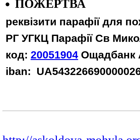
ПОЖЕРТВА
реквізити парафії для п
РГ УГКЦ Парафії Св Мико
код:
20051904
Ощадбанк 
iban: UA54322669000002
http://askoldova-mohyla.or