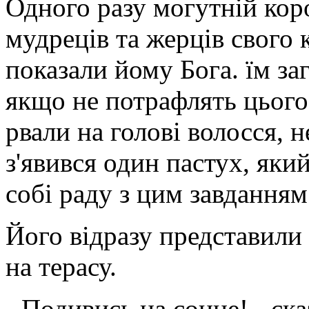
Одного разу могутній коро
мудреців та жерців свого 
показали йому Бога. їм з
якщо не потрафлять цього 
рвали на голові волосся, н
з'явився один пастух, яки
собі раду з цим завданням
Його відразу представили
на терасу.
- Подивись на сонце! - ска