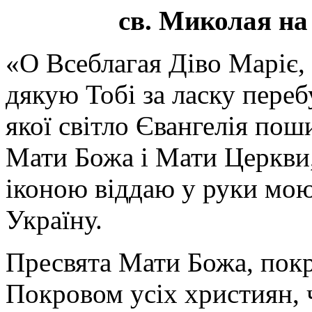
св. Миколая на
«О Всеблагая Діво Маріє,
дякую Тобі за ласку перебу
якої світло Євангелія поши
Мати Божа і Мати Церкви
іконою віддаю у руки мою
Україну.
Пресвята Мати Божа, пок
Покровом усіх християн, ч