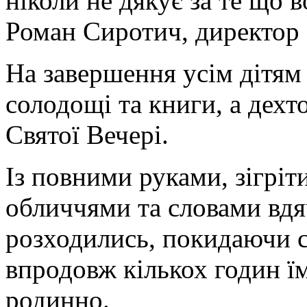
ніколи не дякує за те що в
Роман Сиротич, директор 
На завершення усім дітям
солодощі та книги, а дехто
Святої Вечері.
Із повними руками, зігрі
обличчями та словами вдя
розходились, покидаючи с
впродовж кількох годин їм
родинно.