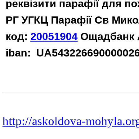
реквізити парафії для п
РГ УГКЦ Парафії Св Мико
код:
20051904
Ощадбанк 
iban: UA54322669000002
http://askoldova-mohyla.or