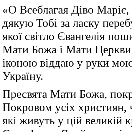
«О Всеблагая Діво Маріє,
дякую Тобі за ласку перебу
якої світло Євангелія поши
Мати Божа і Мати Церкви
іконою віддаю у руки мою
Україну.
Пресвята Мати Божа, пок
Покровом усіх християн, ч
які живуть у цій великій к