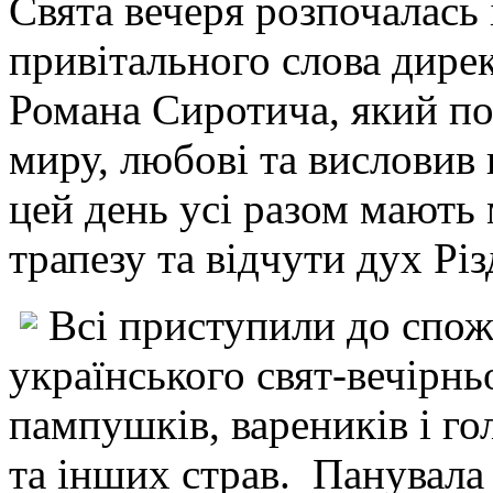
Свята вечеря розпочалась 
привітального слова дирек
Романа Сиротича, який по
миру, любові та висловив 
цей день усі разом мають
трапезу та відчути дух Різ
Всі приступили до спож
українського свят-вечірньо
пампушків, вареників і го
та інших страв. Панувала