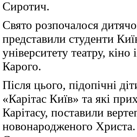
Сиротич.
Свято розпочалося дитяч
представили студенти Киї
університету театру, кіно 
Карого.
Після цього, підопічні ді
«Карітас Київ» та які при
Карітасу, поставили верте
новонародженого Христа.