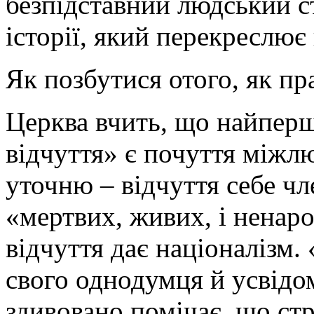
безпідставний людський с
історії, який перекреслює
Як позбутися отого, як пр
Церква вчить, що найперш
відчуття» є почуття міжлю
уточню – відчуття себе чл
«мертвих, живих, і ненар
відчуття дає націоналізм.
свого однодумця й усвідом
здивовано помічає, що стр