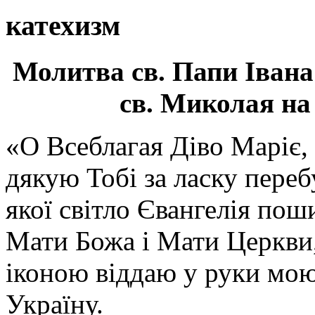
катехизм
Молитва св.
Папи Івана
св. Миколая на
«О Всеблагая Діво Маріє,
дякую Тобі за ласку перебу
якої світло Євангелія поши
Мати Божа і Мати Церкви
іконою віддаю у руки мою
Україну.