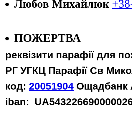
Любов Михайлюк
+38
ПОЖЕРТВА
реквізити парафії для п
РГ УГКЦ Парафії Св Мико
код:
20051904
Ощадбанк 
iban: UA54322669000002