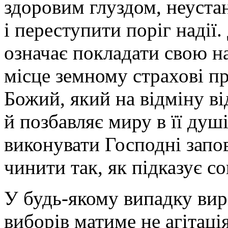
здоровим глуздом, неустан
і переступити поріг надії
означає покладати свою на
місце земному страхові п
Божий, який на відміну ві
й позбавляє миру в її душ
виконувати Господні запові
чинити так, як підказує со
У будь-якому випадку вир
виборів матиме не агітаці