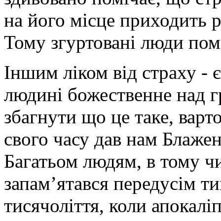
на його місце приходить 
Тому згуртовані люди пом
Іншим ліком від страху - є
людині божественне над 
збагнути що це таке, варт
свого часу дав нам Блажен
Багатьом людям, в тому чи
запам’ятався передусім т
тисячоліття, коли апокаліп