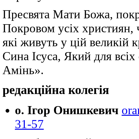
Пресвята Мати Божа, пок
Покровом усіх християн, ч
які живуть у цій великій к
Сина Ісуса, Який для всі
Амінь».
редакційна колегія
о. Ігор Онишкевич
ora
31-57