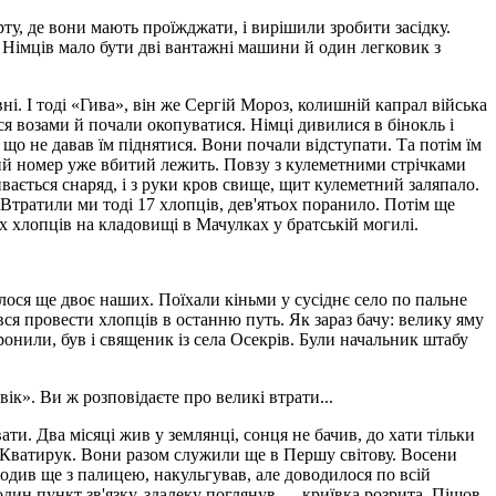
ту, де вони мають проїжджати, і вирішили зробити засідку.
. Німців мало бути дві вантажні машини й один легковик з
і. І тоді «Гива», він же Сергій Мороз, колишній капрал війська
 возами й почали окопуватися. Німці дивилися в бінокль і
 що не давав їм піднятися. Вони почали відступати. Та потім їм
ий номер уже вбитий лежить. Повзу з кулеметними стрічками
ивається снаряд, і з руки кров свище, щит кулеметний заляпало.
 Втратили ми тоді 17 хлопців, дев'ятьох поранило. Потім ще
х хлопців на кладовищі в Мачулках у братській могилі.
лося ще двоє наших. Поїхали кіньми у сусіднє село по пальне
ився провести хлопців в останню путь. Як зараз бачу: велику яму
онили, був і священик із села Осекрів. Були начальник штабу
ік». Ви ж розповідаєте про великі втрати...
ти. Два місяці жив у землянці, сонця не бачив, до хати тільки
р Кватирук. Вони разом служили ще в Першу світову. Восени
одив ще з палицею, накульгував, але доводилося по всій
один пункт зв'язку, здалеку поглянув — криївка розрита. Пішов