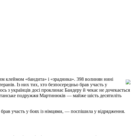
ним клеймом «бандита» і «зрадника». 398 волинян нині
анів. Із них тих, хто безпосередньо брав участь у
тось з українців досі проклинає Бандеру й чекає не дочекається
Повстанське подружжя Мартинюків — майже шість десятиліть
брав участь у боях із німцями, — поспішила у відрядження.