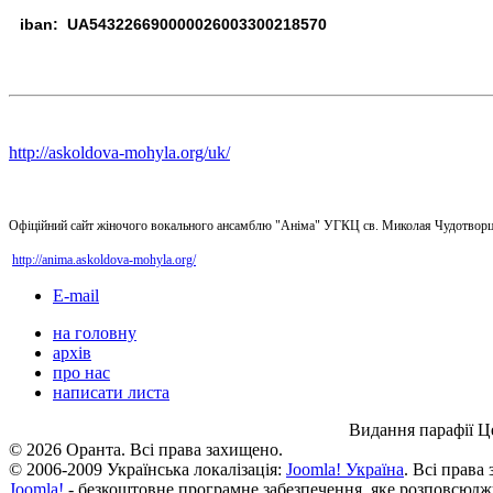
iban: UA543226690000026003300218570
http://askoldova-mohyla.org/uk/
Офіційний сайт жіночого вокального ансамблю "Аніма" УГКЦ св. Миколая Чудотворц
http://anima.askoldova-mohyla.org/
E-mail
на головну
архів
про нас
написати листа
Видання парафії Ц
© 2026 Оранта. Всі права захищено.
© 2006-2009 Українська локалізація:
Joomla! Україна
. Всі права
Joomla!
- безкоштовне програмне забезпечення, яке розповсюдж