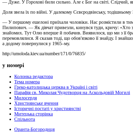
— Дуже. У Горохові били сильно. Але є Бог на світі. Слідчий, як
Доля звела їх по війні. У далекому Сєвєродвінську, тодішньом
— У першому ешелоні приїхали чоловіки. Нас розмістили в тим
Пилипович. — Як дівчат привезли, кинувся туди, кричу: «Хто з 
знайомих. Тут Олю вперше й побачив. Виявилося, що ми з її бр
перемовлялися. Я сказав тоді, що обов'язково її знайду. І знайш
а додому повернулися у 1965–му.
http://umoloda.kiev.ua/number/171/0/76835/
у номері
Колонка редактора
Тема номера
Греко-католицька церква в Україні і світі
Парафія св. Миколая Чудотворця на Аскольдовій Могилі
Милосердя
Християнське вчення
Історичні постаті у християнстві
Митецька сторінка
Спільнота
Оранта-Богородиця