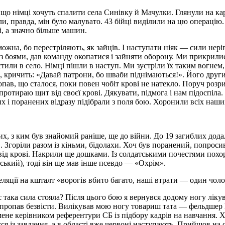
що німці хочуть спалити села Синівку й Мачулки. Глянули на кар
и, правда, мін було малувато. 43 бійці виділили на цю операцію
і, а значно більше машин.
жна, бо перестріляють, як зайців. І наступати ніяк — сили нерівн
боями, дав команду окопатися і зайняти оборону. Ми прикрилися
тили в село. Німці пішли в наступ. Ми зустріли їх таким вогнем,
 кричить: «Давай патрони, бо шваби піднімаються!». Його друг
опав, що сталося, поки повен чобіт крові не натекло. Поруч розр
ротираю щит від своєї крові. Дякувати, підмога і нам підоспіла.
их і поранених відразу підібрали з поля бою. Хоронили всіх наши
х, з ким був знайомий раніше, ще до війни. До 19 загиблих дода
в. Згоріли разом із кіньми, бідолахи. Хоч був поранений, попрос
від крові. Накрили ще дошками. Із солдатськими почестями похор
ький), тоді він ще мав інше псевдо — «Охрiм».
ляції на кшталт «ворогів вбито багато, наші втрати — один чолов
така сила стояла? Після цього бою я вернувся додому ногу лікува
 я пропав безвісти. Вилікував мою ногу товариш тата — фельдше
мене керівником референтури СБ із підбору кадрів на навчання. Х
ся із завдання, а в області вже червоні наступають. Прийшов на 