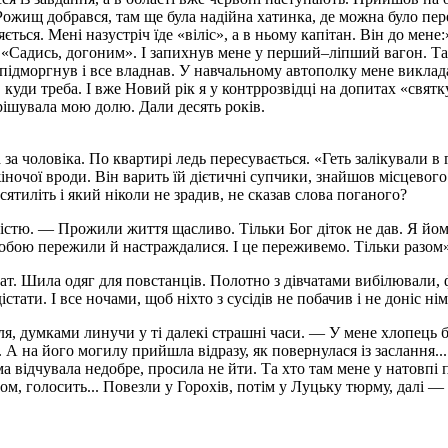
 Рожищ добрався, там ще була надійна хатинка, де можна було п
ться. Мені назу­стріч їде «віліс», а в ньому капітан. Він до мен
ін: «Садись, догоним». І запихнув мене у перший–ліпший вагон. Т
о, підморгнув і все владнав. У навчальному автополку мене викла
 куди треба. І вже Новий рік я у контррозвідці на допитах «святк
рішувала мою долю. Дали десять років.
 чоловіка. По квартирі ледь пересувається. «Геть залікували в 
іночої вроди. Він варить їй дієтичні супчики, знайшов місцевого 
сятиліть і який ніколи не зрадив, не сказав слова поганого?
істю. — Прожили життя щасливо. Тільки Бог діток не дав. Я йом
 тобою пережили й настраждалися. І це переживемо. Тільки разом»
чат. Шила одяг для повстанців. Полотно з дівчатами вибілювали, 
стати. І все ночами, щоб ніхто з сусідів не побачив і не доніс ні
я, думками линучи у ті далекі страшні часи. — У мене хлопець бу
А на його могилу прийшла відразу, як повернулася із заслання...
а відчувала недобре, просила не йти. Та хто там мене у натовпі 
м, голосить... Повезли у Горохів, потім у Луцьку тюрму, далі — 