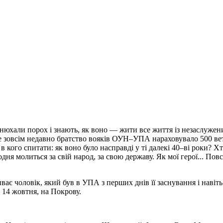
і нюхали порох і знають, як воно — жити все життя із незаслуже
зовсім недавно братство вояків ОУН–УПА нараховувало 500 ветер
в кого спитати: як воно було насправді у ті далекі 40–ві роки? Х
щодня молиться за свій народ, за свою державу. Як мої герої... 
 чоловік, який був в УПА з перших днів її заснування і навіть 
 14 жовтня, на Покрову.