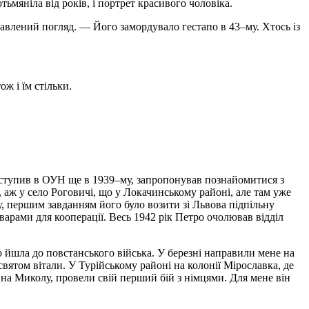
ьмяніла від років, і портрет красивого чоловіка.
влений погляд. — Його замордувало гестапо в 43–му. Хтось iз
ж і їм стільки.
тупив в ОУН ще в 1939–му, запропонував по­знайомитися з
 аж у село Роговичі, що у Локачинському районі, але там уже
у, першим завданням його було возити зі Львова підпільну
варами для кооперації. Весь 1942 рік Петро очолював відділ
 йшла до повстанського війська. У березні направили мене на
вятом вітали. У Турійському районі на колонії Мірославка, де
 на Миколу, провели свій перший бій з німцями. Для мене він