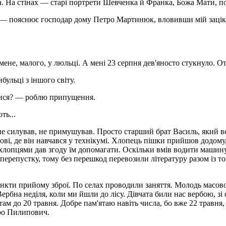
а. На стінах — старі портрети Шевченка й Франка, Божа Мати, пот
 — пояснює господар дому Петро Мартинюк, вловивши мій заціка
мене, малого, у люльці. А мені 23 серпня дев'яносто стукнуло. Ото
бульці з іншого світу.
лися? — роблю припущення.
ть...
 силував, не примушував. Просто старший брат Василь, який вс
ві, де він навчався у технікумі. Хлопець пішки прийшов додому,
з хлопцями дав згоду їм допомагати. Оскільки вмів водити машин
 перепустку, тому без перешкод перевозили літературу разом із то
нкти прийому зброї. По селах проводили заняття. Молодь масово
бна неділя, коли ми йшли до лісу. Дівчата били нас вербою, зі с
ам до 20 травня. Добре пам'ятаю навіть числа, бо вже 22 травня,
тро Пилипович.