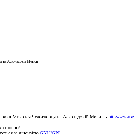
я на Аскольдовій Могилі
еркви Миколая Чудотворця на Аскольдовій Могилі -
http://www.a
 захищено!
ується за ліцензією
GNU/GPL
.