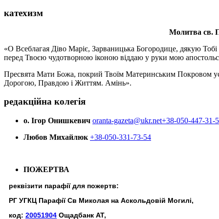
катехизм
Молитва св.
П
«О Всеблагая Діво Маріє, Зарваницька Богородице, дякую Тобі з
перед Твоєю чудотворною іконою віддаю у руки мою апостольс
Пресвята Мати Божа, покрий Твоїм Материнським Покровом усіх х
Дорогою, Правдою і Життям. Амінь».
редакційна колегія
о. Ігор Онишкевич
oranta-gazeta@ukr.net
+38-050-447-31-
Любов Михайлюк
+38-050-331-73-54
ПОЖЕРТВА
реквізити парафії для пожертв:
РГ УГКЦ Парафії Св Миколая на Аскольдовій Могилі,
код:
20051904
Ощадбанк АТ,