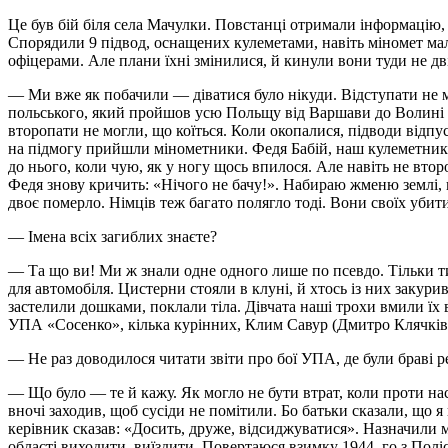
Це був бій біля села Мачулки. Повстанці отримали інформацію, 
Спорядили 9 підвод, оснащених кулеметами, навіть міномет мал
офіцерами. Але плани їхні змінилися, й кинули вони туди не дв
— Ми вже як побачили — діватися було нікуди. Відступати не мо
польського, який пройшов усю Польщу від Варшави до Волині з 
второпати не могли, що коїться. Коли окопалися, підводи відпус
на підмогу прийшли мінометники. Федя Бабій, наш кулеметник,
до нього, коли чую, як у ногу щось впилося. Але навіть не втор
Федя знову кричить: «Нічого не бачу!». Набираю жменю землі, п
двоє померло. Німців теж багато полягло тоді. Вони своїх убит
— Імена всіх загиблих знаєте?
— Та що ви! Ми ж знали одне одного лише по псевдо. Тільки ти
для автомобіля. Цистерни стояли в клуні, й хтось із них закури
застелили дошками, поклали тіла. Дівчата наші трохи вмили їх 
УПА «Сосенко», кілька курінних, Клим Савур (Дмитро Клячківс
— Не раз доводилося читати звіти про бої УПА, де були браві ре
— Що було — те й кажу. Як могло не бути втрат, коли проти нас 
вночі заходив, щоб сусіди не помітили. Бо батьки сказали, що
керівник сказав: «Досить, друже, відсиджуватися». Назначили 
області виходити, виїздити. Повертаюся взимку 1944–го з Поліс