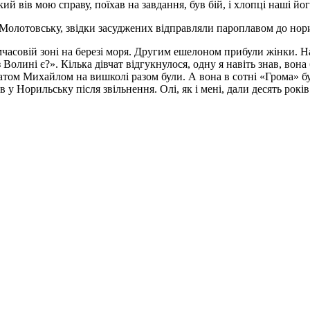
ий вів мою справу, поїхав на завдання, був бій, і хлопці наші йо
у Молотовську, звідки засуджених відправляли пароплавом до нор
часовій зоні на березі моря. Другим ешелоном прибули жінки. Н
Волині є?». Кілька дівчат відгукнулося, одну я навіть знав, вона
атом Михайлом на вишколі разом були. А вона в сотні «Грома» б
ов у Норильську після звільнення. Олі, як і мені, дали десять рок