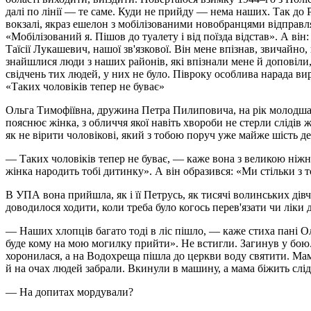
далі по лінії — те саме. Куди не прийду — нема наших. Так до
вокзалі, якраз ешелон з мобілізованими новобранцями відправляє
«Мобілізований я. Пішов до туалету і від поїзда відстав». А в
Таїсії Лукашевич, нашої зв'язкової. Він мене впізнав, звичайн
знайшлися люди з наших районів, які впізнали мене й доповіли,
свідчень тих людей, у них не було. Півроку особлива нарада ви
«Таких чоловіків тепер не буває»
Ольга Тимофіївна, дружина Петра Пилиповича, на рік молодша за
пояснює жінка, з обличчя якої навіть хвороби не стерли слідів ж
як не вірити чоловікові, який з тобою поруч уже майже шість де
— Таких чоловіків тепер не буває, — каже вона з великою ніжн
жінка народить тобі дитинку». А він образився: «Ми стільки з
В УПА вона прийшла, як і її Петрусь, як тисячі волинських дів
доводилося ходити, коли треба було когось перев'язати чи ліки ді
— Наших хлопців багато тоді в ліс пішло, — каже стиха пані Ол
буде кому на мою могилку прийти». Не встиг­ли. Загинув у бою. 
хоронилася, а на Водохреща пішла до церкви воду святити. Мам
й на очах людей забрали. Вкинули в машину, а мама біжить слідо
— На допитах мордували?