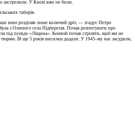
го застрелили. У Києві вже не били.
ильських таборів.
аші зони розділяв лише колючий дріт, — згадує Петро
 була з Олиного села Підбереззя. Почав розпитувати про
ула під псевдо «Ліщина». Конвой почав стріляти, щоб ми не
ів тюрми. Їй ще 5 років висилки додали. У 1945–му нас засудили,