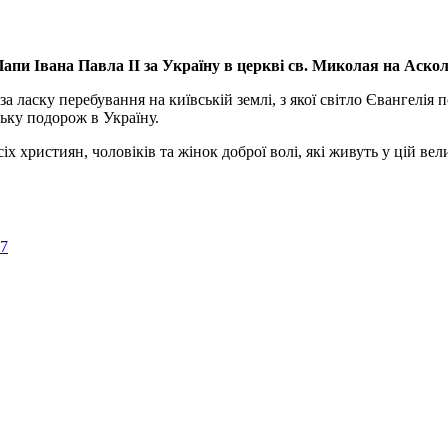
апи Івана Павла ІІ за Україну
в церкві св. Миколая на Аско
а ласку перебування на київській землі, з якої світло Євангелія 
ьку подорож в Україну.
ристиян, чоловіків та жінок доброї волі, які живуть у цій велик
57