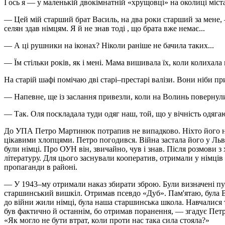
І ось я — у маленькій двокімнатній «хрущовці» на околиці міст
— Цей мій старший брат Василь, на два роки старший за мене,
селян здав німцям. Я й не знав тоді , що брата вже немає...
— А ці рушники на іконах? Ніколи раніше не бачила таких...
— Їм стільки років, як і мені. Мама вишивала їх, коли колихала 
На старій шафі помічаю дві старі–престарі валізи. Вони ніби при
— Напевне, ще із заслання привезли, коли на Волинь поверну
— Так. Оля поскладала туди одяг наш, той, що у вічність одягаю
До УПА Петро Мартинюк потрапив не випадково. Ніхто його не
цікавими хлопцями. Петро погодився. Війна застала його у Льво
були німці. Про ОУН він, звичайно, чув і знав. Після розмови 
літературу. Для цього заснували кооператив, отримали у німців
пропаганди в районі.
— У 1943–му отримали наказ збирати зброю. Були визначені пу
старшинський вишкіл. Отримав псевдо «Дуб». Пам'ятаю, була Вер
до війни жили німці, була наша старшинська школа. Навчалися т
був фактично й останнім, бо отримав поранення, — згадує Пе
«Як могло не бути втрат, коли проти нас така сила стояла?»