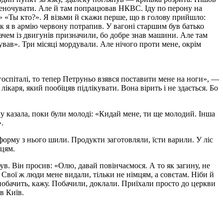
ереночувати. Але й там попрацював НКВС. Іду по перону на
е:» «Ты кто?». Я візьми й скажи перше, що в голову прийшло:
ак я в армію червону потрапив. У вагоні старшим був батько
дачем із двигунів призначили, бо добре знав машини. Але там
ував». Три місяці мордували. Але нічого проти мене, окрім
госпіталі, то тепер Петруньо взявся поставити мене на ноги», —
лікаря, який пообіцяв підлікувати. Вона вірить і не здається. Бо
у казала, поки були молоді: «Кидай мене, ти ще молодий. Інша
.
форму з нього шили. Продукти заготовляли, їсти варили. У ліс
мцям.
в. Він просив: «Олю, давай повінчаємося. А то як загину, не
 Свої ж люди мене видали, тільки не німцям, а совєтам. Ніби й
побачить, кажу. Побачили, доклали. Приїхали просто до церкви
в Київ.