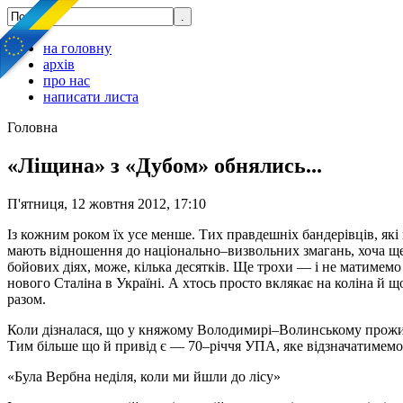
на головну
архів
про нас
написати листа
Головна
«Ліщина» з «Дубом» обнялись...
П'ятниця, 12 жовтня 2012, 17:10
Із кожним роком їх усе менше. Тих правдешніх бандерівців, як
мають відношення до національно–визвольних змагань, хоча ще 
бойових діях, може, кілька десятків. Ще трохи — і не матимемо 
нового Сталіна в Україні. А хтось просто вклякає на коліна й 
разом.
Коли дізналася, що у княжому Володимирі–Волинському проживає
Тим більше що й привід є — 70–річчя УПА, яке відзначатимемо
«Була Вербна неділя, коли ми йшли до лісу»