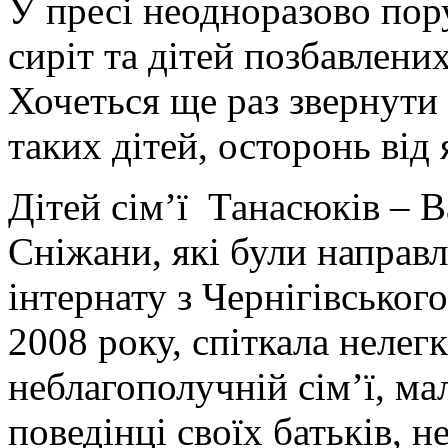
У пресі неодноразово пор
сиріт та дітей позбавлени
Хочеться ще раз звернути
таких дітей, осторонь ві
Дітей сім’ї Танасюків – В
Сніжани, які були направ
інтернату з Чернігівського
2008 року, спіткала нелег
неблагополучній сім’ї, м
поведінці своїх батьків, н