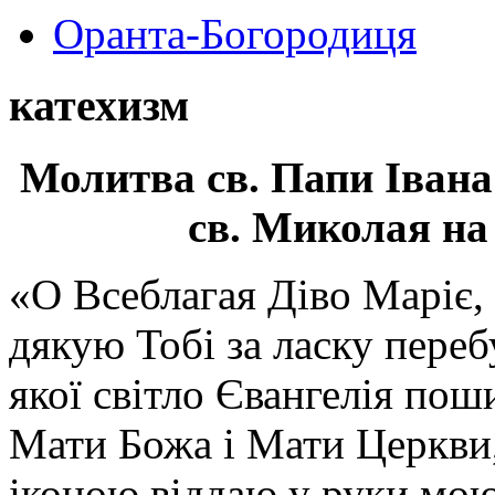
Оранта-Богородиця
катехизм
Молитва св.
Папи Івана
св. Миколая на
«О Всеблагая Діво Маріє,
дякую Тобі за ласку перебу
якої світло Євангелія поши
Мати Божа і Мати Церкви
іконою віддаю у руки мою