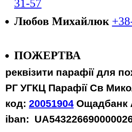
31-57
Любов Михайлюк
+38
ПОЖЕРТВА
реквізити парафії для п
РГ УГКЦ Парафії Св Мико
код:
20051904
Ощадбанк 
iban: UA54322669000002