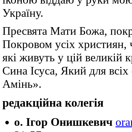
Україну.
Пресвята Мати Божа, пок
Покровом усіх християн, ч
які живуть у цій великій к
Сина Ісуса, Який для всі
Амінь».
редакційна колегія
о. Ігор Онишкевич
ora