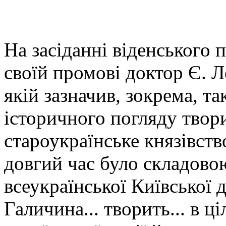
На засіданні віденського 
своїй промові доктор Є. 
якій зазначив, зокрема, та
історичного погляду твор
староукраїнське князівст
довгий час було складово
всеукраїнської Київської
Галичина... творить... в ц