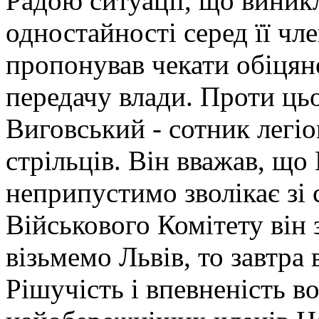
Радою ситуації, що виникл
одностайності серед її чле
пропонував чекати обіцян
передачу влади. Проти ць
Виговський - сотник легі
стрільців. Він вважав, що
неприпустимо зволікає зі 
Військового Комітету він 
візьмемо Львів, то завтра 
Рішучість і впевненість в