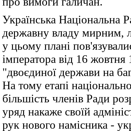
про вимоги галичан.
Українська Національна Р
державну владу мирним, л
у цьому плані пов'язували
імператора від 16 жовтня 
"двоєдиної держави на ба
На тому етапі національн
більшість членів Ради ро
уряд накаже своїй адмініс
рук нового намісника - ук