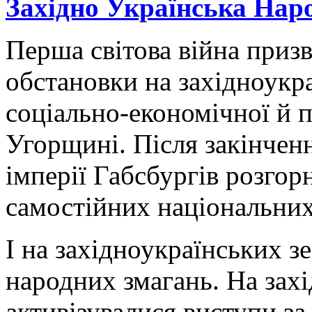
Західно Українська Нар
Перша світова війна призв
обстановки на західноукр
соціально-економічної й п
Угорщині. Після закінченн
імперії Габсбургів розгор
самостійних національних
І на західноукраїнських з
народних змагань. На зах
активізувалися виступи за