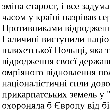
зміна старост, і все заду
часом у країні назрівав с
Противниками відродженн
Галичині виступили націон
шляхетської Польщі, яка 
відродження своєї державн
омріяного відновлення по
націоналістичні сили дов
прикарпатських земель у 
охороняла б Європу від б