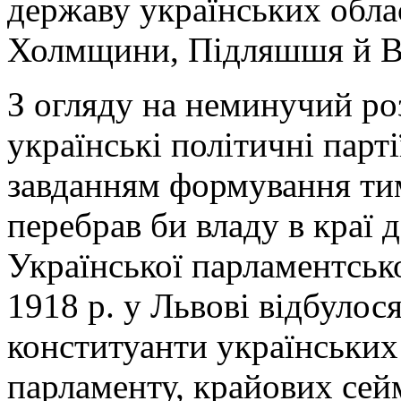
державу українських обл
Холмщини, Підляшшя й В
З огляду на неминучий р
українські політичні парт
завданням формування тим
перебрав би владу в краї д
Української парламентсько
1918 р. у Львові відбулос
конституанти українських 
парламенту, крайових сейм