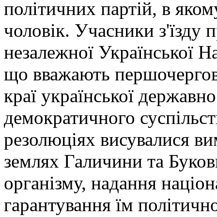
політичних партій, в яком
чоловік. Учасники з'їзду
незалежної Української На
що вважають першочергов
краї української державно
демократичного суспільств
резолюціях висувалися ви
землях Галичини та Буко
організму, надання націо
гарантування їм політичн