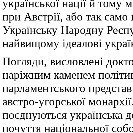
української нації й тому 
при Австрії, або так само 
Українську Народну Респу
найвищому ідеалові україн
Погляди, висловлені докт
наріжним каменем політик
парламентського представ
австро-угорської монархії
поєднуються українська д
почуття національної собо