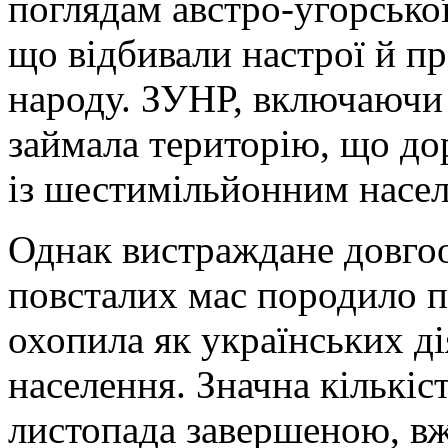
поглядам австро-угорської
що відбивали настрої й пр
народу. ЗУНР, включаючи 
займала територію, що дор
із шестимільйонним насе
Однак вистраждане довго
повсталих мас породило 
охопила як українських ді
населення. Значна кількіс
листопада завершеною, вж