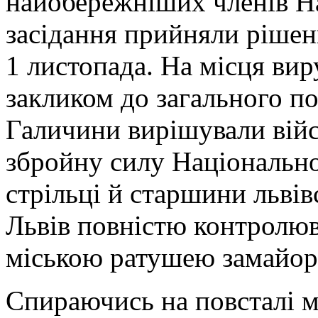
найобережніших членів Н
засідання прийняли рішен
1 листопада. На місця ви
закликом до загального п
Галичини вирішували війс
збройну силу Національно
стрільці й старшини львів
Львів повністю контролюва
міською ратушею замайор
Спираючись на повсталі м