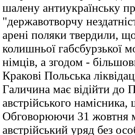
шалену антиукраїнську пр
"державотворчу нездатніс
арені поляки твердили, що
колишньої габсбурзької м
німців, а згодом - більшо
Кракові Польська ліквідац
Галичина має відійти до 
австрійського намісника, 
Обговорюючи 31 жовтня 
австрійський уряд без ос