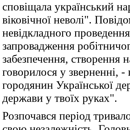
сповіщала український на
віковічної неволі". Повід
невідкладного проведення
запровадження робітничог
забезпечення, створення на
говорилося у зверненні, - 
городянин Української дер
держави у твоїх руках".
Розпочався період тривало
свою незалежність. Головні