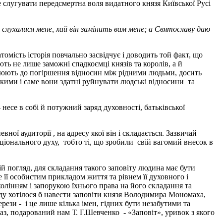
 слугувати передсмертна воля видатного князя Київської Русі
 слухалися мене, хай він замінить вам мене; а Святославу даю
мість історія повчально засвідчує і доводить той факт, що
ть не лише заможні спадкоємці князів та королів, а й
нюють до погіршення відносин між рідними людьми, досить
нокими і саме вони здатні руйнувати людські відносини та
есе в собі й потужний заряд духовності, батьківської
ої аудиторії , на адресу якої він і складається. Зазвичай
національного духу, тобто ті, що зробили свій вагомий внесок в
ій погляд, для складання такого заповіту людина має бути
її особистим прикладом життя та рівнем її духовного і
колінням і запорукою їхнього права на його складання та
аду хотілося б навести заповіти князя Володимира Мономаха,
ези - і це лише кілька імен, гідних бути незабутими та
, подарований нам Т. Г.Шевченко - «Заповіт», уривок з якого