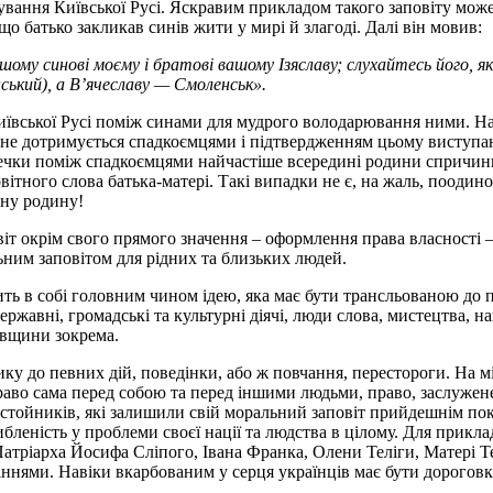
нування Київської Русі. Яскравим прикладом такого заповіту може
о батько закликав синів жити у мирі й злагоді. Далі він мовив:
ому синові моєму і братові вашому Ізяславу; слухайтесь його, як
ський), а В’ячеславу — Смоленськ».
ївської Русі поміж синами для мудрого володарювання ними. Нато
) не дотримується спадкоємцями і підтвердженням цьому виступаю
еречки поміж спадкоємцями найчастіше всередині родини спричи
овітного слова батька-матері. Такі випадки не є, на жаль, пооди
цну родину!
 окрім свого прямого значення – оформлення права власності – н
ьним заповітом для рідних та близьких людей.
ь в собі головним чином ідею, яка має бути трансльованою до певн
державні, громадські та культурні діячі, люди слова, мистецтва, 
ківщини зокрема.
ику до певних дій, поведінки, або ж повчання, перестороги. На м
аво сама перед собою та перед іншими людьми, право, заслужене 
достойників, які залишили свій моральний заповіт прийдешнім по
ибленість у проблеми своєї нації та людства в цілому. Для прикл
тріарха Йосифа Сліпого, Івана Франка, Олени Теліги, Матері Тер
ми. Навіки вкарбованим у серця українців має бути дороговказ