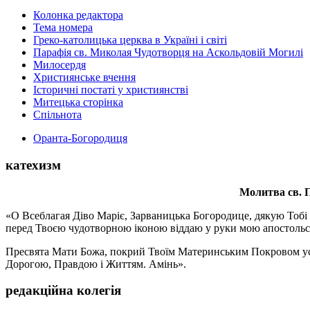
Колонка редактора
Тема номера
Греко-католицька церква в Україні і світі
Парафія св. Миколая Чудотворця на Аскольдовій Могилі
Милосердя
Християнське вчення
Історичні постаті у християнстві
Митецька сторінка
Спільнота
Оранта-Богородиця
катехизм
Молитва св.
П
«О Всеблагая Діво Маріє, Зарваницька Богородице, дякую Тобі з
перед Твоєю чудотворною іконою віддаю у руки мою апостольс
Пресвята Мати Божа, покрий Твоїм Материнським Покровом усіх х
Дорогою, Правдою і Життям. Амінь».
редакційна колегія