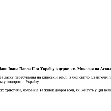
апи Івана Павла ІІ за Україну
в церкві св. Миколая на Аско
а ласку перебування на київській землі, з якої світло Євангелія 
ьку подорож в Україну.
ристиян, чоловіків та жінок доброї волі, які живуть у цій велик