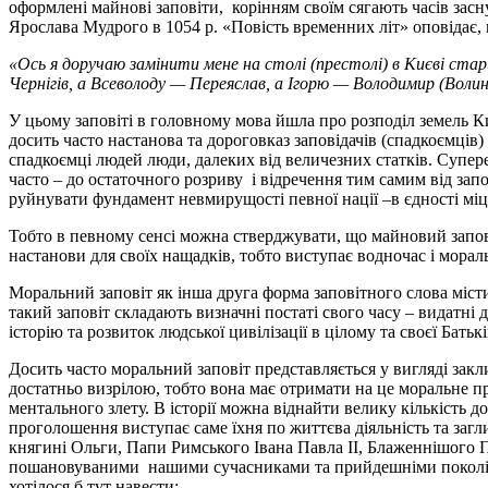
оформлені майнові заповіти, корінням своїм сягають часів зас
Ярослава Мудрого в 1054 р. «Повість временних літ» оповідає, щ
«Ось я доручаю замінити мене на столі (престолі) в Києві старш
Чернігів, а Всеволоду — Переяслав, а Ігорю — Володимир (Волин
У цьому заповіті в головному мова йшла про розподіл земель Ки
досить часто настанова та дороговказ заповідачів (спадкоємців
спадкоємці людей люди, далеких від величезних статків. Суп
часто – до остаточного розриву і відречення тим самим від зап
руйнувати фундамент невмирущості певної нації –в єдності мі
Тобто в певному сенсі можна стверджувати, що майновий заповіт
настанови для своїх нащадків, тобто виступає водночас і морал
Моральний заповіт як інша друга форма заповітного слова містит
такий заповіт складають визначні постаті свого часу – видатні 
історію та розвиток людської цивілізації в цілому та своєї Бать
Досить часто моральний заповіт представляється у вигляді закл
достатньо визрілою, тобто вона має отримати на це моральне пр
ментального злету. В історії можна віднайти велику кількість 
проголошення виступає саме їхня по життєва діяльність та загл
княгині Ольги, Папи Римського Івана Павла ІІ, Блаженнішого Па
пошановуваними нашими сучасниками та прийдешніми покоління
хотілося б тут навести: