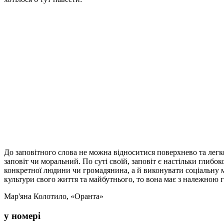
До заповітного слова не можна відноситися поверхнево та легк
заповіт чи моральний. По суті своїй, заповіт є настільки глиб
конкретної людини чи громадянина, а й виконувати соціальну м
культури свого життя та майбутнього, то вона має з належною 
Мар'яна Колотило, «Оранта»
у номері