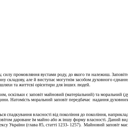
у, силу промовляння вустами роду, до якого ти належиш. Запові
ивну складову, але й виступає могутнім засобом духовного єднан
 шляхи та життєві орієнтири для інших людей.
им, оскільки є заповіт майновий (матеріальний) та моральний (д
людини. Натомість моральний заповіт передбачає надання духовни
ся спадкування власності від покоління до покоління, наприклад 
повітом дароване їм майно або ж іншу форму власності. Даний в
су України (глава 85, статті 1233- 1257). Майновий заповіт має