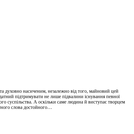
 та духовно насиченим, незалежно від того, майновий цей
н здатний підтримувати не лише підвалини існування певної
ого суспільства. А оскільки саме людина й виступає творцем
вітного слова достойного…