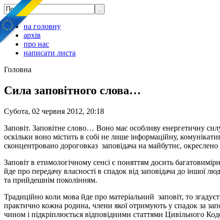
на головну
архів
про нас
написати листа
Головна
Сила заповітного слова…
Субота, 02 червня 2012, 20:18
Заповіт. Заповітне слово… Воно має особливу енергетичну сил
оскільки воно містить в собі не лише інформаційну, комунікат
сконцентровано дороговказ заповідача на майбутнє, окреслено
Заповіт в етимологічному сенсі є поняттям досить багатовимірн
йде про передачу власності в спадок від заповідача до іншої 
та прийдешнім поколінням.
Традиційно коли мова йде про матеріальний заповіт, то згадуєть
практично кожна родина, члени якої отримують у спадок за за
чином і підкріплюється відповідними статтями Цивільного Кодек