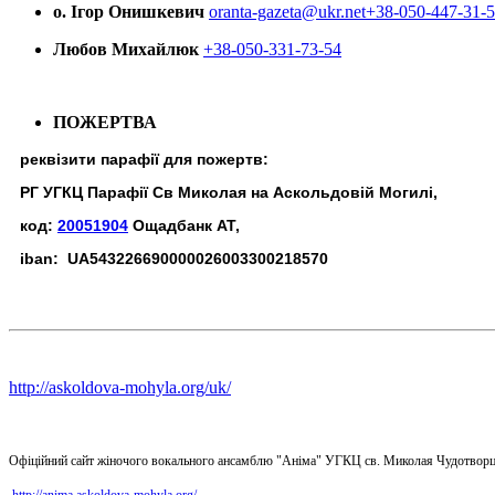
о. Ігор Онишкевич
oranta-gazeta@ukr.net
+38-050-447-31-
Любов Михайлюк
+38-050-331-73-54
ПОЖЕРТВА
реквізити парафії для пожертв:
РГ УГКЦ Парафії Св Миколая на Аскольдовій Могилі,
код:
20051904
Ощадбанк АТ,
iban: UA543226690000026003300218570
http://askoldova-mohyla.org/uk/
Офіційний сайт жіночого вокального ансамблю "Аніма" УГКЦ св. Миколая Чудотворц