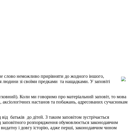
тне слово неможливо прирівняти до жодного іншого,
ня людини зі своїми предками та нащадками. У заповіті
уховний). Коли ми говоримо про матеріальний заповіт, то мова
х, аксіологічних настанов та побажань, адресованих сучасникам
від батьків до дітей. З таким заповітом зустрічається
ид заповітного розпорядження обумовлюється законодавчим
 видатну і довгу історію, адже перші, законодавчим чином