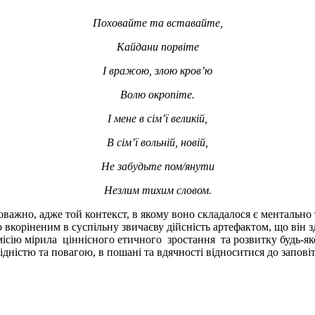
Поховайте та вставайте,
Кайдани порвіте
І вражою, злою кров’ю
Волю окропіте.
І мене в сім’ї великій,
В сім’ї вольній, новій,
Не забудьте пом/янути
Незлим тихим словом.
оважно, адже той контекст, в якому воно складалося є ментально
око вкоріненим в суспільну звичаєву дійсність артефактом, що ві
ісію мірила ціннісного етичного зростання та розвитку будь-як
гідністю та повагою, в пошані та вдячності відноситися до запо