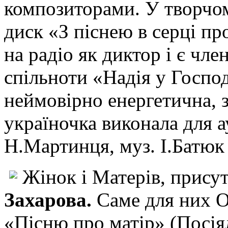
композиторами. У творчом
диск «З піснею в серці п
на радіо як диктор і є чл
спільноти «Надія у Господ
неймовірно енергетична, з
україночка виконала для ау
Н.Мартинця, муз. І.Батюк 
Жінок і Матерів, присутн
Захарова.
Саме для них 
«Пісню про матір» (Посіял