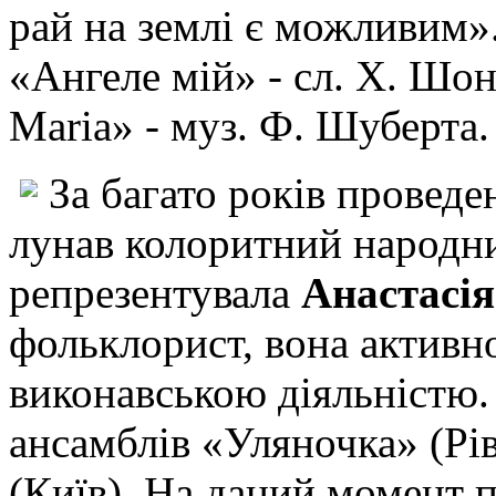
рай на землі є можливим»
«Ангеле мій» - сл. Х. Шон
Maria» - муз. Ф. Шуберта.
За багато років провед
лунав колоритний народни
репрезентувала
Анастасія
фольклорист,
вона активн
виконавською діяльністю
ансамблів «Уляночка» (Рі
(Київ). На даний момент 