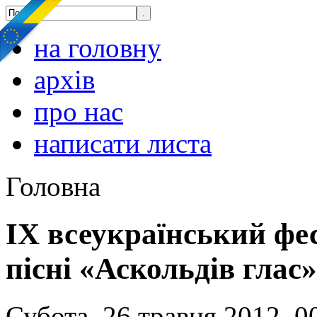
на головну
архів
про нас
написати листа
Головна
ІХ всеукраїнський фе
пісні «Аскольдів глас»
Субота, 26 травня 2012, 0