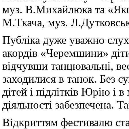
муз. В.Михайлюка та «Якщ
М.Ткача, муз. Л.Дутковськ
Публіка дуже уважно слух
акордів «Черемшини» діти
відчувши танцювальні, вес
заходилися в танок. Без с
дітей і підлітків Юрію і в
діяльності забезпечена. Т
Відкриттям фестивалю ста