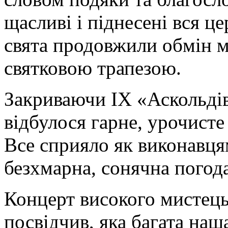
щасливі і піднесені вся це
свята продовжили обмін 
святковою трапезою.
Закриваючи ІХ «Аскольдів
відбулося гарне, урочисте
Все сприяло як виконавцям
безхмарна, сонячна погода
Концерт високого мистець
посвідчив, яка багата наш