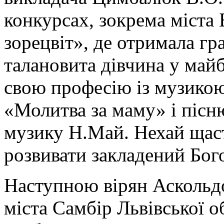
конкурсах, зокрема міст
зорецвіт», де отримала гр
талановита дівчина у май
свою професію із музикою
«Молитва за маму» і пісн
музику Н.Май. Нехай щаст
розвивати закладений Бог
Наступною вірян Аскольдов
міста Самбір Львівської о