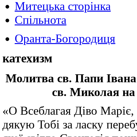
Митецька сторінка
Спільнота
Оранта-Богородиця
катехизм
Молитва св.
Папи Івана
св. Миколая на
«О Всеблагая Діво Маріє,
дякую Тобі за ласку перебу