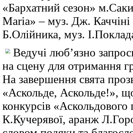
«Бархатний сезон» м.Сак
Maria» – муз. Дж. Каччіні
Б.Олійника, муз. І.Поклад
Ведучі люб’язно запрос
на сцену для отримання г
На завершення свята проз
«Аскольде, Аскольде!», що
конкурсів «Аскольдового г
К.Кучерявої, аранж Л.Горо
словом подяки та благосл