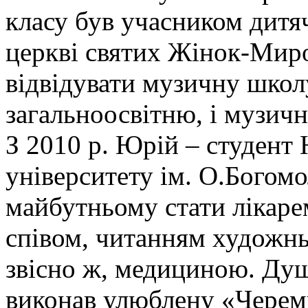
класу був учасником дитя
церкві святих Жінок-Миро
відвідувати музичну школу
загальноосвітню, і музичн
З 2010 р. Юрій – студент
університету ім. О.Богомо
майбутньому стати лікаре
співом, читанням художнь
звісно ж, медициною. Ду
виконав улюблену «Черем