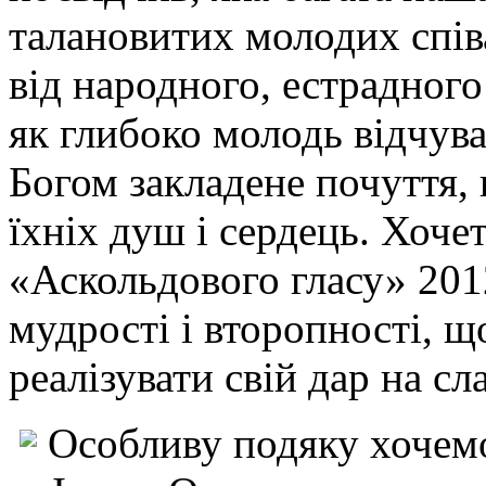
талановитих молодих співа
від народного, естрадного
як глибоко молодь відчуває
Богом закладене почуття,
їхніх душ і сердець. Хоче
«Аскольдового гласу» 2012
мудрості і второпності, щ
реалізувати свій дар на с
Особливу подяку хочем