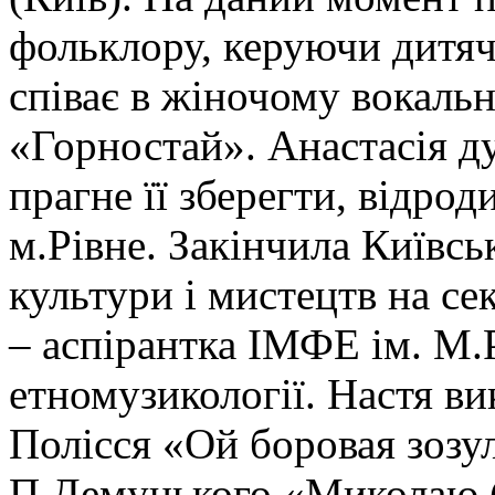
фольклору, керуючи дитя
співає в жіночому вокаль
«Горностай». Анастасія д
прагне її зберегти, відрод
м.Рівне. Закінчила Київс
культури і мистецтв на с
– аспірантка ІМФЕ ім. М.Р
етномузикології. Настя ви
Полісся «Ой боровая зозул
П.Демуцького «Миколаю (