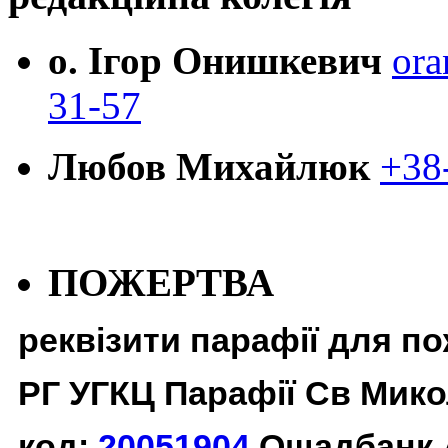
о. Ігор Онишкевич
ora
31-57
Любов Михайлюк
+38
ПОЖЕРТВА
реквізити парафії для п
РГ УГКЦ Парафії Св Мико
код:
20051904
Ощадбанк 