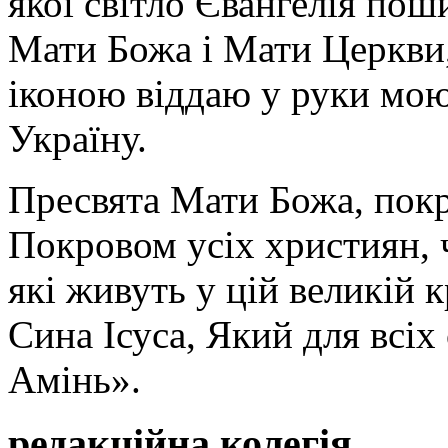
якої світло Євангелія поши
Мати Божа і Мати Церкви
іконою віддаю у руки мою
Україну.
Пресвята Мати Божа, пок
Покровом усіх християн, ч
які живуть у цій великій к
Сина Ісуса, Який для всі
Амінь».
редакційна колегія