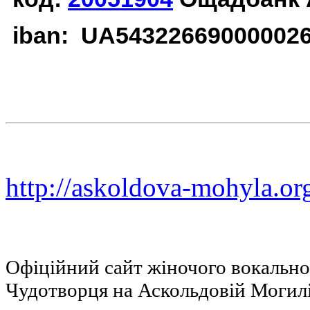
iban: UA54322669000002
http://askoldova-mohyla.or
Офіційний сайт жіночого вокальн
Чудотворця на Аскольдовій Могил