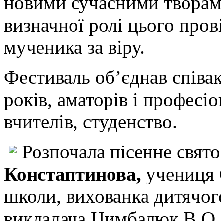
новими сучасними творам
визначної ролі цього пров
мученика за віру.
Фестиваль об’єднав співакі
років, аматорів і професіо
вчителів, студенство.
Розпочала пісенне свя
Констаптинова,
учениця 
школи, вихованка дитячог
викладача Цимбалюк В.О. 