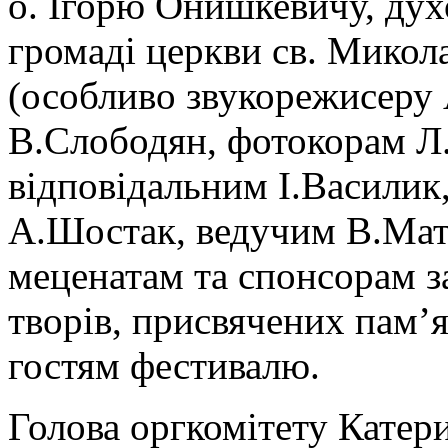
о. Ігорю Онишкевичу, дух
громаді церкви св. Микол
(особливо звукорежисеру 
В.Слободян, фотокорам Л
відповідальним І.Василик
А.Шостак, ведучим В.Матя
меценатам та спонсорам за
творів, присвячених пам’я
гостям фестивалю.
Голова оргкомітету Катер