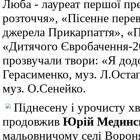
Люба - лауреат першої пр
розточчя», «Пісенне перев
джерела Прикарпаття», «П
«Дитячого Євробачення-20
прозвучали твори: «Я дод
Герасименко, муз. Л.Остап
муз. О.Сенейко.
Піднесену і урочисту х
продовжив
Юрій Мединс
мальовничому селі Вороня