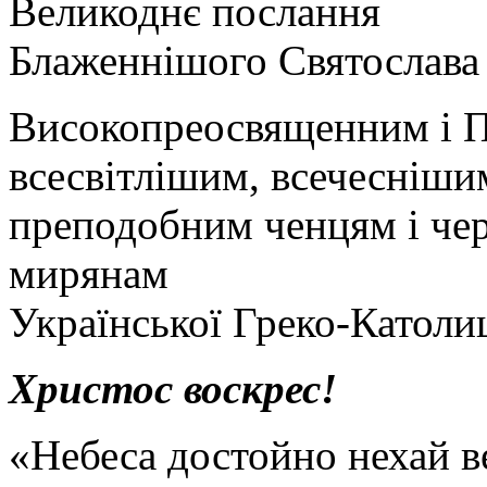
Великоднє послання
Блаженнішого Святослава
Високопреосвященним і 
всесвітлішим, всечесніши
преподобним ченцям і че
мирянам
Української Греко-Католи
Христос воскрес!
«Небеса достойно нехай ве