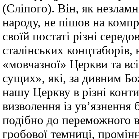
(Сліпого). Він, як незлам
народу, не пішов на компр
своїй постаті різні середо
сталінських концтаборів, 
«мовчазної» Церкви та всі
сущих», які, за дивним 
нашу Церкву в різні конти
визволення із ув’язнення б
подібно до переможного в
гробової темниці, промін