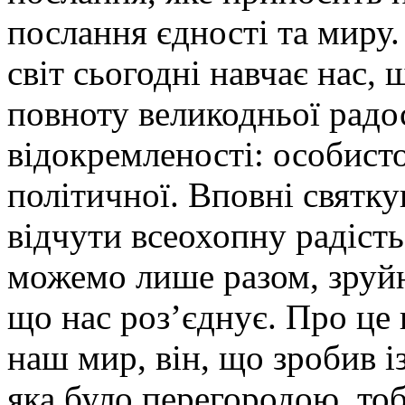
послання єдності та миру
світ сьогодні навчає нас
повноту великодньої радос
відокремленості: особисто
політичної. Вповні святк
відчути всеохопну радість
можемо лише разом, зруй
що нас роз’єднує. Про це
наш мир, він, що зробив і
яка було перегородою, то