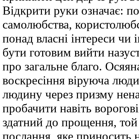
Відкрити руки означає: по
самолюбства, користолюбс
понад власні інтереси чи 
бути готовим вийти назус
про загальне благо. Осяян
воскресіння віруюча люди
людину через призму нена
пробачити навіть ворогові
здатний до прощення, той 
послання, яке приносить н