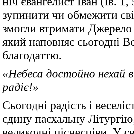
ніч євангелист Іван (Ів. 1
зупинити чи обмежити світ
змогли втримати Джерело 
який наповняє сьогодні Вс
благодаттю.
«Небеса достойно нехай в
радіє!»
Сьогодні радість і веселіс
єдину пасхальну Літургію,
великодні піснеспіви. У с