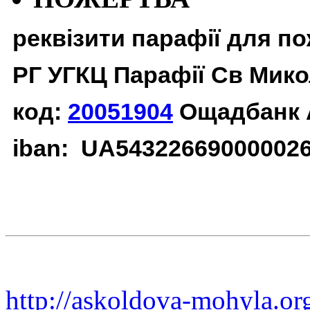
реквізити парафії для п
РГ УГКЦ Парафії Св Мико
код:
20051904
Ощадбанк 
iban: UA54322669000002
http://askoldova-mohyla.or