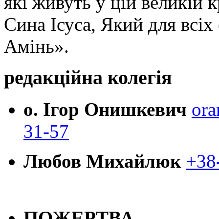
які живуть у цій великій к
Сина Ісуса, Який для всі
Амінь».
редакційна колегія
о. Ігор Онишкевич
ora
31-57
Любов Михайлюк
+38
ПОЖЕРТВА