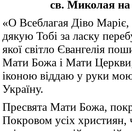
св. Миколая на
«О Всеблагая Діво Маріє,
дякую Тобі за ласку перебу
якої світло Євангелія поши
Мати Божа і Мати Церкви
іконою віддаю у руки мою
Україну.
Пресвята Мати Божа, пок
Покровом усіх християн, ч