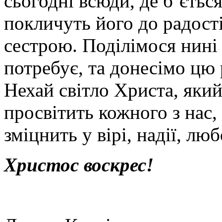
сьогодні всюди, де б’ється
покличуть його до радості 
сестрою. Поділімося нині 
потребує, та донесімо цю 
Нехай світло Христа, який
просвітить кожного з нас, 
зміцнить у вірі, надії, люб
Христос в
оск
рес!