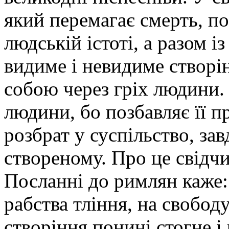
який перемагає смерть, по
людській істоті, а разом і
видиме і невидиме створі
собою через гріх людини.
людини, бо позбавляє її пр
розбрат у суспільство, за
створеному. Про це свідчи
Посланні до римлян каже:
рабства тління, на свобо
створіння понині стогне і