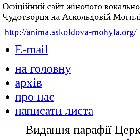
Офіційний сайт жіночого вокальн
Чудотворця на Аскольдовій Могил
http://anima.askoldova-mohyla.org/
E-mail
на головну
архів
про нас
написати листа
Видання парафії Цер