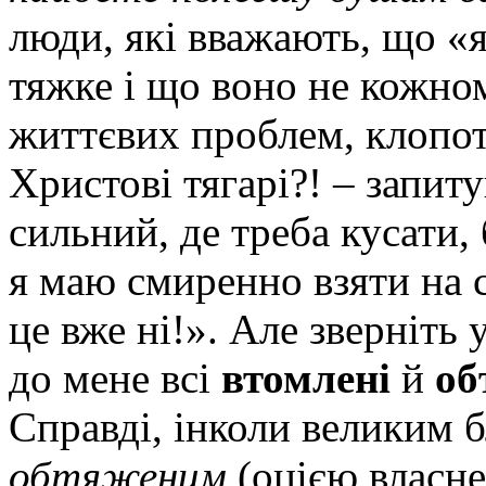
люди, які вважають, що «
тяжке і що воно не кожном
життєвих проблем, клопот
Христові тягарі?! – запиту
сильний, де треба кусати,
я маю смиренно взяти на с
це вже ні!». Але зверніть
до мене всі
втомлені
й
об
Справді, інколи великим 
обтяженим
(оцією власн