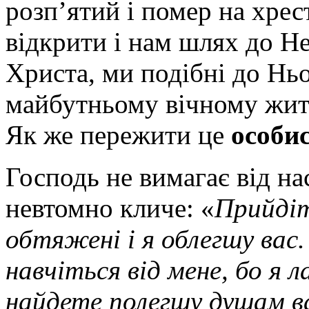
розп’ятий і помер на хрес
відкрити і нам шлях до Не
Христа, ми подібні до Ньог
майбутньому вічному житт
Як же пережити це
особис
Господь не вимагає від на
невтомно кличе: «
Прийдіт
обтяжені і я облегшу вас.
навчіться від мене, бо я л
найдете полегшу душам 