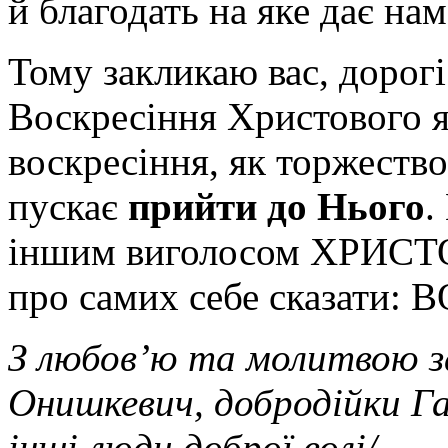
й благодать на яке дає на
Тому закликаю вас, дорогі 
Воскресіння Христового я
воскресіння, як торжество
пускає
прийти до Нього
.
іншим виголосом ХРИСТО
про самих себе сказати
З любов’ю та молитвою за
Онишкевич, добродійки Га
інші люди доброї волі
/