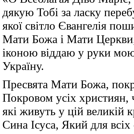
дякую Тобі за ласку перебу
якої світло Євангелія поши
Мати Божа і Мати Церкви
іконою віддаю у руки мою
Україну.
Пресвята Мати Божа, пок
Покровом усіх християн, ч
які живуть у цій великій к
Сина Ісуса, Який для всі