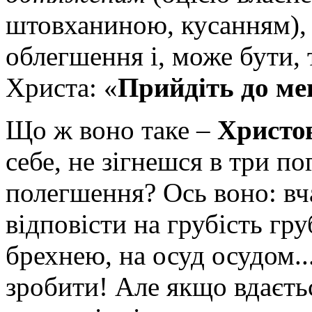
штовханиною, кусанням),
облегшення і, може бути, 
Христа: «
Прийдіть до ме
Що ж воно таке –
Христо
себе, не зігнешся в три п
полегшення? Ось воно: вч
відповісти на грубість гр
брехнею, на осуд осудом..
зробити! Але якщо вдаєтьс