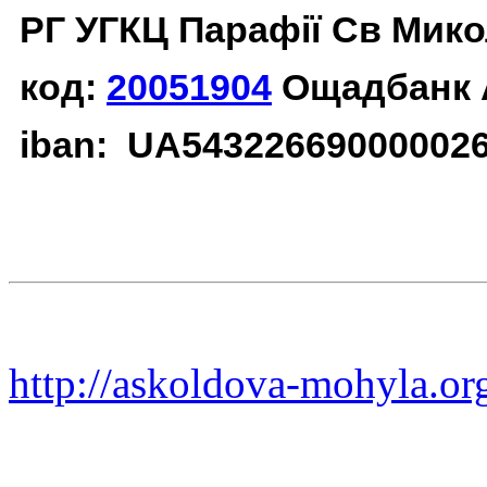
РГ УГКЦ Парафії Св Мико
код:
20051904
Ощадбанк 
iban: UA54322669000002
http://askoldova-mohyla.or