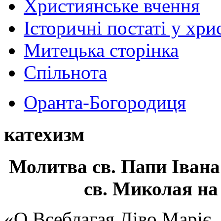
Християнське вчення
Історичні постаті у хри
Митецька сторінка
Спільнота
Оранта-Богородиця
катехизм
Молитва св.
Папи Івана
св. Миколая на
«О Всеблагая Діво Маріє,