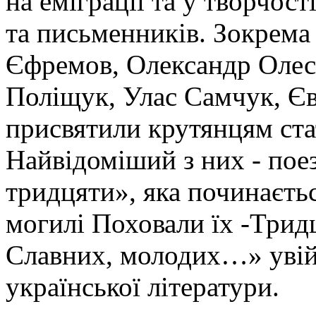
на еміграції та у творчост
та письменників. Зокрем
Єфремов, Олександр Олесь
Поліщук, Улас Самчук, Єв
присвятили крутянцям стат
Найвідоміший з них - пое
тридцяти», яка починаєть
могилі Поховали їх -Тридц
Славних, молодих…» увійш
української літератури.