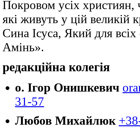
Покровом усіх християн, ч
які живуть у цій великій к
Сина Ісуса, Який для всі
Амінь».
редакційна колегія
о. Ігор Онишкевич
ora
31-57
Любов Михайлюк
+38