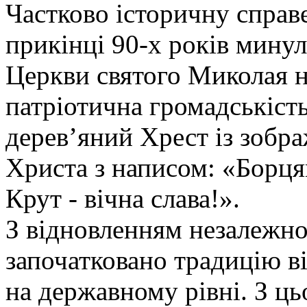
Частково історичну справе
прикінці 90-х років минул
Церкви святого Миколая 
патріотична громадськіст
дерев’яний Хрест із зобра
Христа з написом: «Борця
Крут - вічна слава!».
З відновленням незалежно
започатковано традицію ві
на державному рівні. З цьо