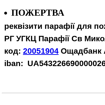
ПОЖЕРТВА
реквізити парафії для п
РГ УГКЦ Парафії Св Мико
код:
20051904
Ощадбанк 
iban: UA54322669000002