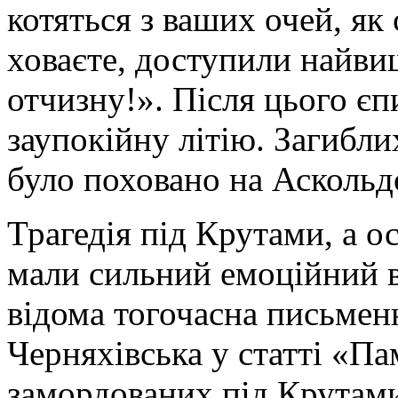
котяться з ваших очей, як
ховаєте, доступили найви
отчизну!». Після цього є
заупокійну літію. Загибли
було поховано на Аскольд
Трагедія під Крутами, а 
мали сильний емоційний в
відома тогочасна письме
Черняхівська у статті «Па
замордованих під Крутами»