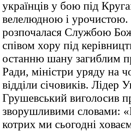
українців у бою під Круг
велелюдною і урочистою. 
розпочалася Службою Бо
співом хору під керівниц
останню шану загиблим п
Ради, міністри уряду на ч
відділи січовиків. Лідер
Грушевський виголосив п
зворушливими словами: «Б
котрих ми сьогодні ховає