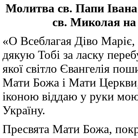
Молитва св.
Папи Івана
св. Миколая на
«О Всеблагая Діво Маріє,
дякую Тобі за ласку перебу
якої світло Євангелія поши
Мати Божа і Мати Церкви
іконою віддаю у руки мою
Україну.
Пресвята Мати Божа, пок