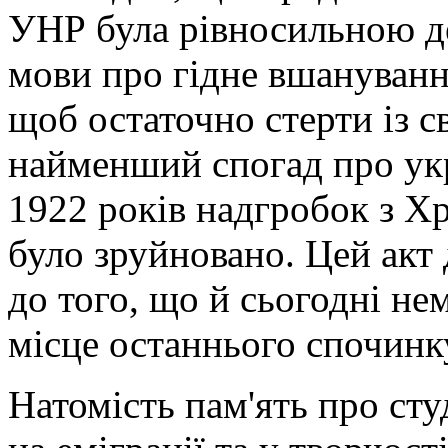
УНР була рівносильною де
мови про гідне вшанування
щоб остаточно стерти із с
найменший спогад про укр
1922 років надгробок з Х
було зруйновано. Цей акт
до того, що й сьогодні не
місце останнього спочинк
Натомість пам'ять про сту