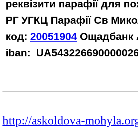
реквізити парафії для п
РГ УГКЦ Парафії Св Мико
код:
20051904
Ощадбанк 
iban: UA54322669000002
http://askoldova-mohyla.or