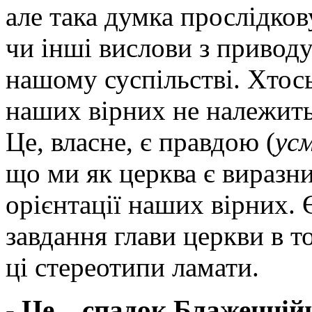
але така думка прослідков
чи інші вислови з привод
нашому суспільстві. Хтось
наших вірних не належить
Це, власне, є правдою (
ус
що ми як церква є виразн
орієнтації наших вірних. 
завдання глави церкви в т
ці стереотипи ламати.
- Це – спадок Блаженні