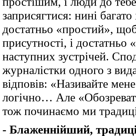
простішим, і люди до теб
заприсягтися: нині багато
достатньо «простий», щоб
присутності, і достатньо 
наступних зустрічей. Спод
журналістки одного з вид
відповів: «Називайте мен
логічно… Але «Обозревате
тож починаємо ми традиц
- Блаженнійший, традиц