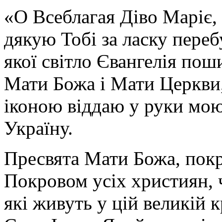
«О Всеблагая Діво Маріє,
дякую Тобі за ласку перебу
якої світло Євангелія поши
Мати Божа і Мати Церкви
іконою віддаю у руки мою
Україну.
Пресвята Мати Божа, пок
Покровом усіх християн, ч
які живуть у цій великій к