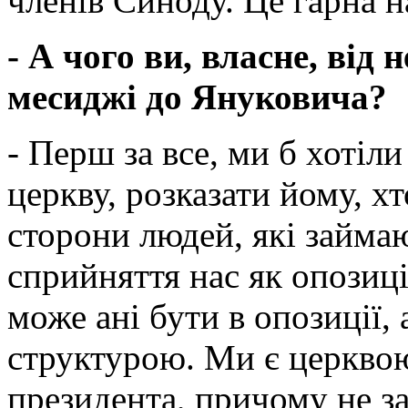
членів Синоду. Це гарна н
- А чого ви, власне, від 
месиджі до Януковича?
- Перш за все, ми б хотіл
церкву, розказати йому, хт
сторони людей, які займаю
сприйняття нас як опозиці
може ані бути в опозиції,
структурою. Ми є церквою
президента, причому не з