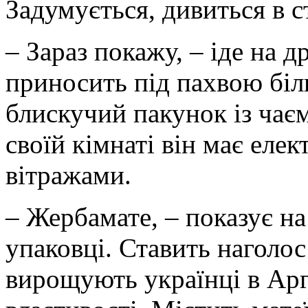
Задумується, дивиться в с
– Зараз покажу, – іде на д
приносить під пахвою біли
блискучий пакунок із чає
своїй кімнаті він має елек
вітражами.
– Жербамате, – показує на
упаковці. Ставить наголос 
вирощують українці в Арге