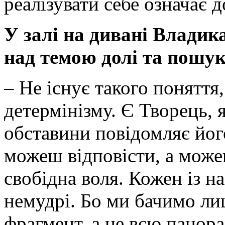
реалізувати себе означає 
У залі на дивані Владик
над темою долі та пошукі
– Не існує такого поняття,
детер­мінізму. Є Творець, 
обставини повідомляє йог
можеш відповісти, а можеш
свобідна воля. ­Кожен із н
немудрі. Бо ми бачимо ли
фрагмент, а не всю панора