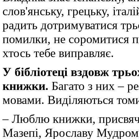
слов'янську, грецьку, італ
радить дотримуватися трь
помилки, не соромитися п
хтось тебе виправляє.
У бібліотеці вздовж трьо
книжки.
Багато з них – р
мовами. Виділяються томи
– Люблю книжки, присвяче
Мазепі, Ярославу Мудром