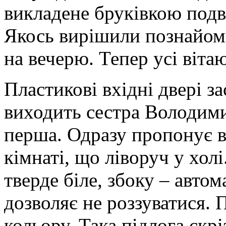
викладене бруківкою подвір
Якось вирішили познайоми
на вечерю. Тепер усі віта
Пластикові вхідні двері за
виходить сестра Володимир
перша. Одразу пропонує в
кімнаті, що ліворуч у хол
тверде біле, збоку – авто
дозволяє не роззуватися. 
кольору. Така підлога скр