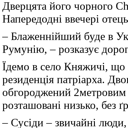
Дверцята його чорного Che
Напередодні ввечері отець
– Блаженнійший буде в Укр
Румунію, – розказує доро
Їдемо в село Княжичі, що 
резиденція патріарха. Дв
обгороджений 2­метровим 
розташовані низько, без ґр
– Сусіди – звичайні люди,