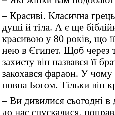
– Красиві. Класична грець
душі й тіла. А є ще біблій
красивою у 80 років, що ї
нею в Єгипет. Щоб через т
захисту він назвався її бра
закохався фараон. У чому 
повна Богом. Тільки він к
– Ви дивилися сьогодні в 
до нас спускалися, поправ