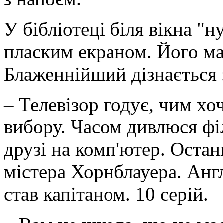
У бібліотеці біля вікна "н
пласким екраном. Його м
Блаженнійший дізнається з
– Телевізор годує, чим хо
вибору. Часом дивлюся фі
друзі на комп'ютер. Остан
містера Хорнблауера. Анг
став капітаном. 10 серій.