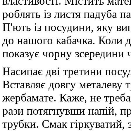
властивості. Містить мате
роблять із листя падуба па
П'ють із посудини, яку ви
до нашого кабачка. Коли д
показує чорну зсередини 
Насипає дві третини посуд
Вставляє довгу металеву т
жербамате. Каже, не треба
рази потягнувши напій, пр
трубки. Смак гіркуватий, 