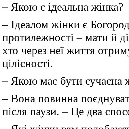
– Якою є ідеальна жінка?
– Ідеалом жінки є Богород
протилежності – мати й ді
хто через неї життя отриму
цілісності.
– Якою має бути сучасна 
– Вона повинна поєднувати 
після паузи. – Це два спо
– Які жінки вам подобают