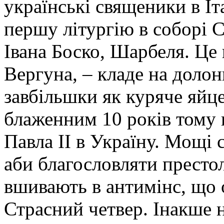
українські священики в Іт
першу літургію в соборі С
Івана Боско, Шарбеля. Це
Вергуна, – кладе на долон
завбільшки як куряче яйц
блаженним 10 років тому п
Павла ІІ в Україну. Мощі 
аби благословляти престоли
вшивають в антимінс, що 
Страсний четвер. Інакше 