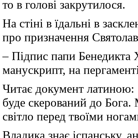
то в голові ­закрутилося.
На стіні в їдальні в заскл
про призначення Святола
– Підпис папи Бенедикта X
манускрипт, на пергаменті
Читає документ латиною: 
буде скерований до Бога.
світло перед твоїми ногам
Владика знає іспанську, ан