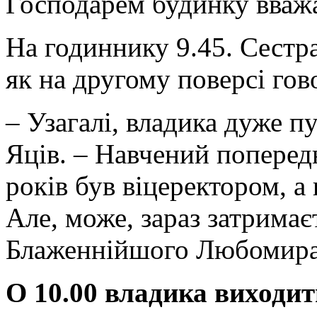
Господарем будинку вваж
На годиннику 9.45. Сестра
як на другому поверсі гов
– Узагалі, владика дуже п
Яців. – Навчений поперед
років був віце­ректором, а
Але, може, зараз затримає
Блаженнійшого Любомира
О 10.00 владика виходить