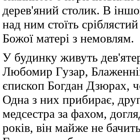
дерев'яний столик. В іншо
над ним стоїть срібляс­ти
Божої матері з ­немовлям.
У будинку живуть дев'ят
Любомир Гузар, Блаженні
єпископ Богдан Дзюрах, ч
Одна з них прибирає, друга
медсестра за фахом, догл
років, він майже не бачить