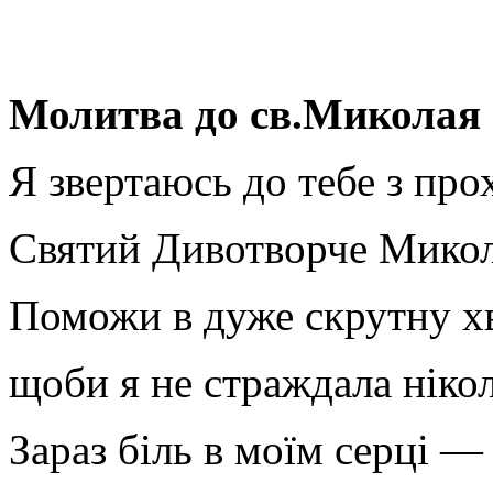
Молитва до св.Миколая
Я звертаюсь до тебе з про
Святий Дивотворче Мико
Поможи в дуже скрутну х
щоби я не страждала ніко
Зараз біль в моїм серці —