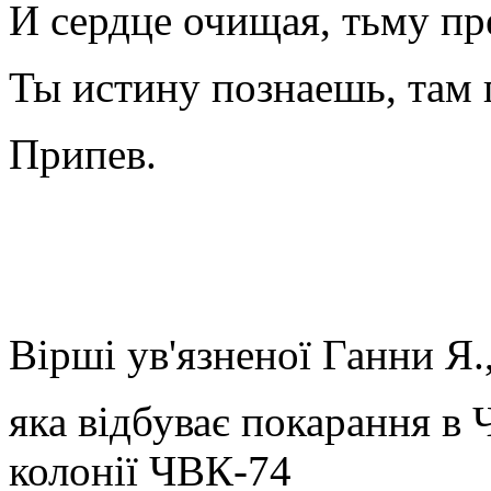
И сердце очищая, тьму пре
Ты истину познаешь, там г
Припев.
Вірші ув'язненої Ганни Я.
яка відбуває покарання в
колонії ЧВК-74