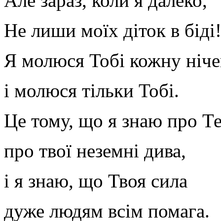
Але зараз, коли я далеко,
Не лиши моїх діток в біді
Я молюся Тобі кожну ніч
і молюся тільки Тобі.
Це тому, що я знаю про Те
про твої неземні дива,
і я знаю, що Твоя сила
дуже людям всім помага.