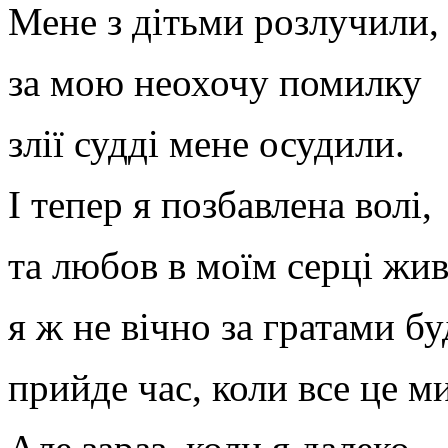
Мене з дітьми розлучили,
за мою неохочу помилку
злії судді мене осудили.
І тепер я позбавлена волі,
та любов в моїм серці жив
я ж не вічно за гратами бу
прийде час, коли все це м