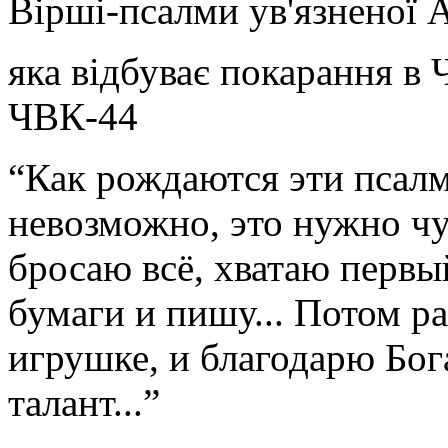
Вірші-псалми ув'язненої А
яка відбуває покарання в 
ЧВК-44
“Как рождаются эти псал
невозможно, это нужно чу
бросаю всё, хватаю первы
бумаги и пишу... Потом р
игрушке, и благодарю Бога
талант...”