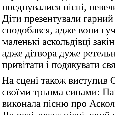
поєднувалися пісні, невел
Діти презентували гарний
сподобався, адже вони гуч
маленькі аскольдівці закін
адже дітвора дуже ретельн
привітати і подякувати св
На сцені також виступив 
своїми трьома синами: Пав
виконала пісню про Аскол
До речі, текст пісні, яки