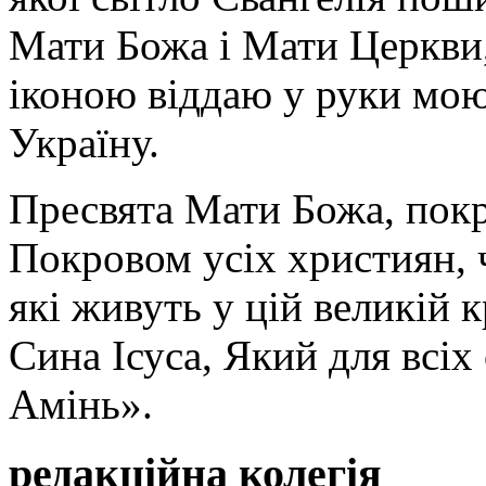
Мати Божа і Мати Церкви
іконою віддаю у руки мою
Україну.
Пресвята Мати Божа, пок
Покровом усіх християн, ч
які живуть у цій великій к
Сина Ісуса, Який для всі
Амінь».
редакційна колегія