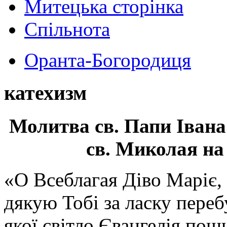
Митецька сторінка
Спільнота
Оранта-Богородиця
катехизм
Молитва св.
Папи Івана
св. Миколая на
«О Всеблагая Діво Маріє,
дякую Тобі за ласку перебу
якої світло Євангелія поши