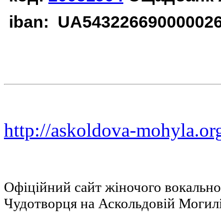
iban: UA54322669000002
http://askoldova-mohyla.or
Офіційний сайт жіночого вокальн
Чудотворця на Аскольдовій Могил