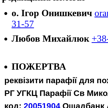
о. Ігор Онишкевич
ora
31-57
Любов Михайлюк
+38
ПОЖЕРТВА
реквізити парафії для п
РГ УГКЦ Парафії Св Мико
код:
20051904
Ощадбанк 