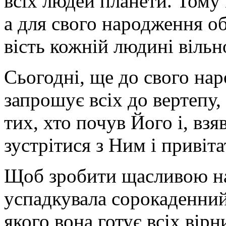
всіх людей планети. Тому 
а для свого народження о
вість кожній людині вільн
Сьогодні, ще до свого нар
запрошує всіх до вертепу,
тих, хто почув Його і, вз
зустрітися з Ним і привіт
Щоб зробити щасливою на
успадкувала сорокаденний
якого вона готує всіх вір­н