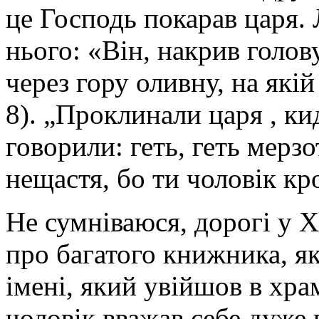
це Господь покарав царя.
нього: «Він, накрив голов
через гору оливну, на якій
8). „Проклинали царя , ки
говорили: геть, геть мерзо
нещастя, бо ти чоловік кров
Не сумніваюся, дорогі у Х
про багатого книжника, як
імені, який увійшов в хр
чоловік вважав себе дуже 