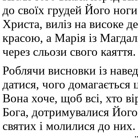
до своїх грудей Його ноги
Христа, виліз на високе д
красою, а Марія із Магдал
через сльози свого каяття.
Роблячи висновки із навед
датися, чого домагається ц
Вона хоче, щоб всі, хто в
Бога, дотри­мувалися Його
святих і молили­ся до них