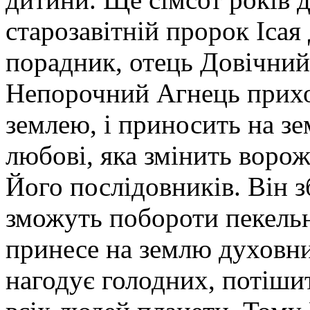
старозавітній пророк Ісая
порадник, отець Довічний, 
Непорочний Агнець прихо
землею, і приносить на зе
любові, яка змінить воро
Його послідовників. Він з
зможуть побороти пекельн
принесе на землю духовни
нагодує голодних, потішит