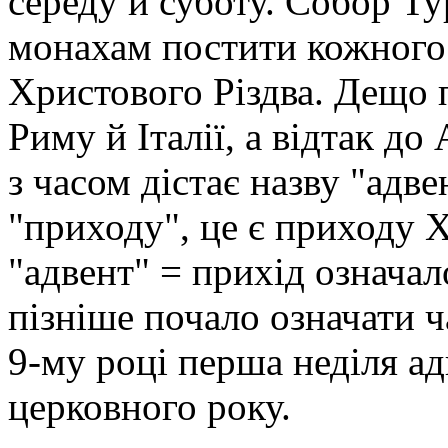
середу й суботу. Собор Ту
монахам постити кожного 
Христового Різдва. Дещо п
Риму й Італії, а відтак до 
з часом дістає назву "адве
"приходу", це є приходу 
"адвент" = прихід означал
пізніше почало означати 
9-му рoці перша неділя ад
церковного року.