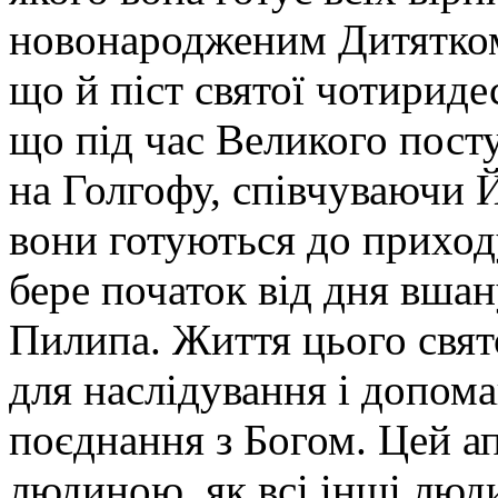
новонародженим Дитятком.
що й піст святої чотириде
що під час Великого пост
на Голгофу, співчуваючи 
вони готують­ся до приход
бере початок від дня вшан
Пилипа. Життя цього свято
для наслідування і допома
поєднання з Богом. Цей а
людиною, як всі інші люд