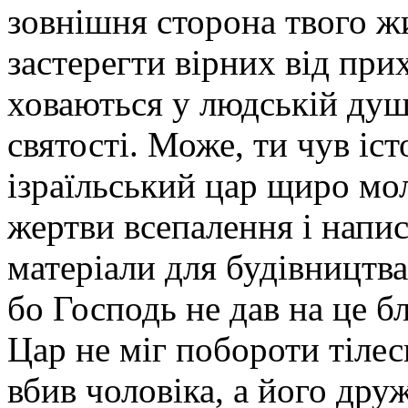
зовнішня сторо­на твого ж
застерегти вірних від прих
ховаються у людській душ
святості. Може, ти чув іс
ізраїльський цар щиро мо
жертви всепалення і напис
матеріали для будівництва
бо Господь не дав на це 
Цар не міг побороти тілес
вбив чоловіка, а його дру