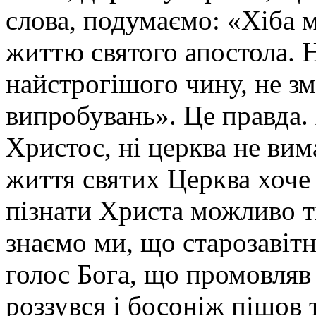
слова, подумаємо: «Хіба 
життю святого апостола. Н
найстрогішого чину, не зм
випробувань». Це правда. 
Христос, ні церква не вим
життя святих Церква хоче 
пізнати Христа можливо т
знаємо ми, що старозавіт
голос Бога, що промовляв 
роззувся і босоніж пішов 