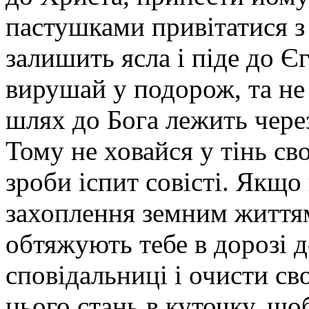
пастушками привітатися з
залишить ясла і піде до Єг
вирушай у подорож, та не
шлях до Бога лежить через
Тому не ховайся у тінь сво
зроби іспит совісті. Якщо
захоплення земним життям
обтяжують тебе в дорозі д
сповідальниці і очисти св
цього стань в куточку, щоб