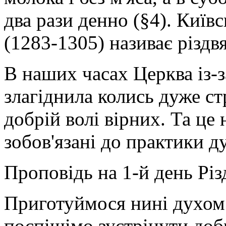
два рази денно (§4). Киї
(1283-1305) називає різд
В наших часах Церква із-
злагіднила колись дуже ст
добрій волі вірних. Та це 
зобов'язані до практики д
Проповідь на 1-й день Різ
Приготуймося нині духом
поспішімо зустрінути до