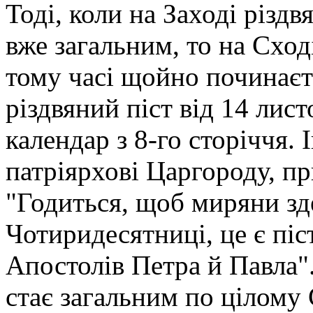
Тоді, коли на Заході різдв
вже загальним, то на Сход
тому часі щойно починаєт
різдвяний піст від 14 лис
календар з 8-го сторіччя. 
патріярхові Царгороду, п
"Годиться, щоб миряни зде
Чотиридесятниці, це є піст
Апостолів Петра й Павла".
стає загальним по цілому 