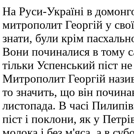
На Руси-Україні в домонго
митрополит Георгій у свої
знати, були крім пасхальн
Вони починалися в тому са
тільки Успенський піст не
Митрополит Георгій назив
то значить, що він починав
листопада. В часі Пилипі
піст і поклони, як у Петрів
молока і без м'яса, а в су