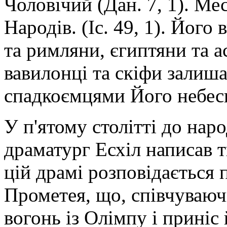
Чоловічий (Дан. 7, 1). Ме
Народів. (Іс. 49, 1). Його
та римляни, єгиптяни та ас
вавилонці та скіфи залишат
спадкоємцями Його небес
У п'ятому столітті до на
драматург Есхіл написав 
цій драмі розповідається
Прометея, що, співчуваюч
вогонь із Олімпу і приніс