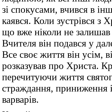
зі споку­сами, вчився в ін
каявся. Коли зустрівся з 
що вже ніколи не залишав 
Вчителя він подався у дале
Все своє життя він усім, в
розказував про Христа. Кр
перечитуючи життя святог
страж­дання, приниження і
варварів.