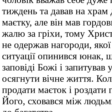
тиждень та давав на храм 
маєтку, але він мав гордо
жалю за гріхи, тому Христ
не одержав нагороди, якої
ситуації опинився юнак, щ
заповіді Божі і запитував
осягнути вічне життя. Ко
продати маєток і роздати 
Його, сховався між людь­м