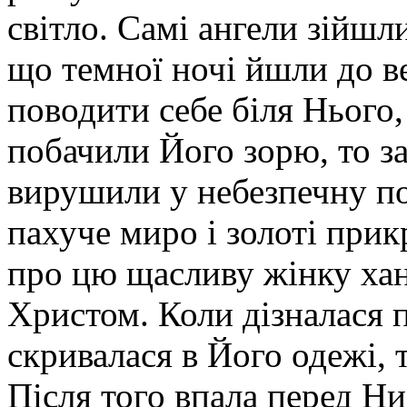
світло. Самі ангели зійшли
що темної ночі йшли до в
поводити себе біля Нього,
поба­чили Його зорю, то з
вирушили у небез­печну п
пахуче миро і золоті при­
про цю щасливу жінку хан
Христом. Коли дізналася п
скривалася в Його одежі, т
Після того впала перед Ни