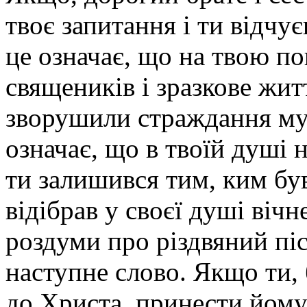
твоє запитання і ти відчу
це означає, що на твою по
священиків і зраз­кове жи
зворушили страждання муч
означає, що в твоїй душі н
ти залишився тим, ким був
відібрав у своєї душі віч
роздуми про різдвяний пі
наступне слово. Якщо ти, 
до Христа, принести йому 