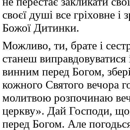
не перестає закликати сво
своєї душі все гріховне і
Божої Дитинки.
Можливо, ти, брате і сестр
станеш виправдовуватися 
винним перед Богом, збері
кожного Святого вечора го
молитвою розпочинаю веч
церкву». Дай Господи, щоб
перед Богом. Але погодьс