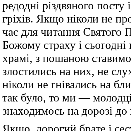
редодні різдвяного посту 
гріхів. Якщо ніколи не п
час для читання Святого П
Божому страху і сьогодні 
храмі, з пошаною стави­мо
злостились на них, не cлy
ніколи не гнівались на бл
так було, то ми — молодці
знаходимось на дорозі до 
Якщо, дорогий брате і сес