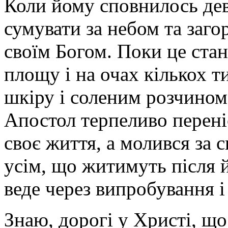
Коли йому сповнилось дев'
сумува­ти за небом та заго
своїм Богом. Поки це стан
площу і на очах кількох т
шкіру і соленим роз­чино
Апостол терпеливо переніс
своє життя, а молився за 
усім, що житимуть після 
веде через випробування і 
Знаю, дорогі у Христі, що