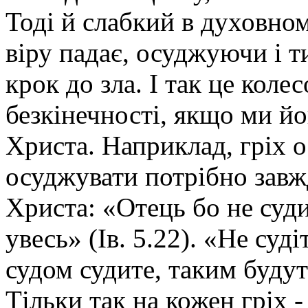
Тоді й слабкий в духовном
віру падає, осуджуючи і т
крок до зла. І так це коле
безкінечності, якщо ми й
Христа. Наприклад, гріх 
осуджувати потрібно завжд
Христа: «Отець бо не суди
увесь» (Ів. 5.22). «Не суд
судом судите, таким будуть
Тільки так на кожен гріх -