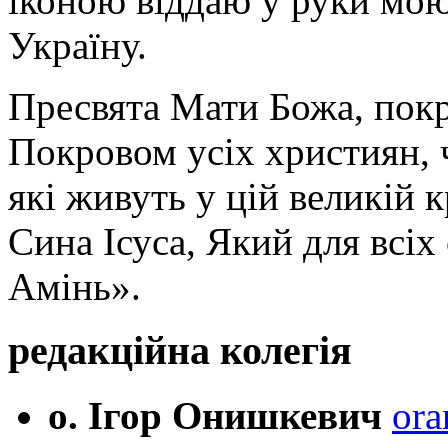
іконою віддаю у руки мою
Україну.
Пресвята Мати Божа, пок
Покровом усіх християн, ч
які живуть у цій великій к
Сина Ісуса, Який для всі
Амінь».
редакційна колегія
о. Ігор Онишкевич
ora