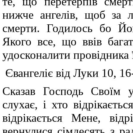
те, що перетерпів смер
нижче ангелів, щоб за 
смерти. Годилось бо Йо
Якого все, що ввів бага
удосконалити провідника 
Євангеліє від Луки 10, 16
Сказав Господь Своїм 
слухає, і хто відрікаєтьс
відрікається Мене, від
вернулися сімдесять з ра