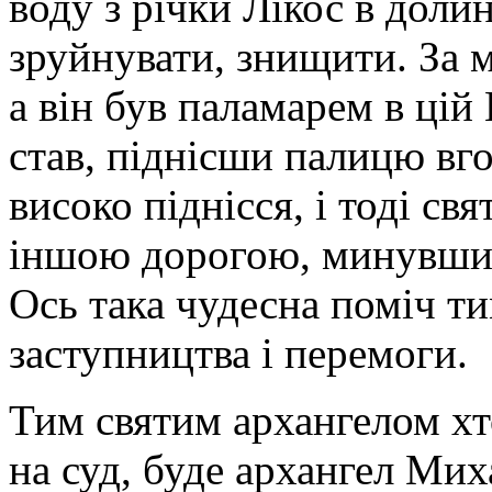
воду з річки Лікос в долин
зруйнувати, знищити. За 
а він був паламарем в цій
став, піднісши палицю вго
високо піднісся, і тоді св
іншою дорогою, минувши х
Ось така чудесна поміч ти
заступництва і перемоги.
Тим святим архангелом хт
на суд, буде архангел Мих