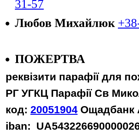
31-57
Любов Михайлюк
+38
ПОЖЕРТВА
реквізити парафії для п
РГ УГКЦ Парафії Св Мико
код:
20051904
Ощадбанк 
iban: UA54322669000002