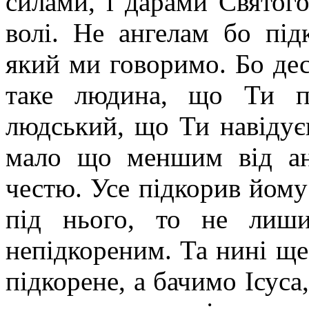
силами, і дарами Святого
волі. Не ангелам бо під
який ми говоримо. Бо дес
таке людина, що Ти п
людський, що Ти навідує
мало що меншим від анг
честю. Усе підкорив йому
під нього, то не лиш
непідкореним. Та нині ще
підкорене, а бачимо Ісуса