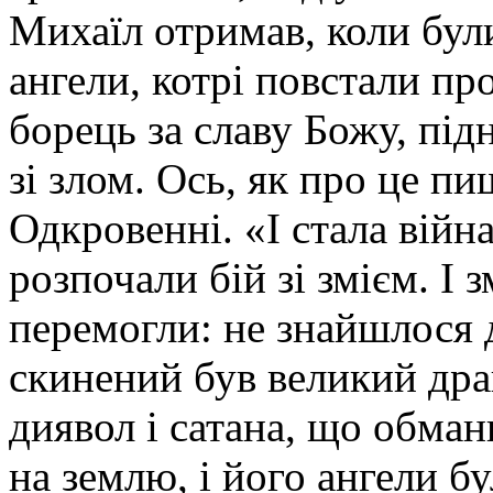
Михаїл отримав, коли бул
ангели, котрі повстали пр
борець за славу Божу, пі
зі злом. Ось, як про це пи
Одкровенні. «І стала війна
розпочали бій зі змієм. І з
перемогли: не знайшлося д
скинений був великий драк
диявол і сатана, що обман
на землю, і його ангели бу