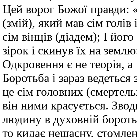
Цей ворог Божої правди:
(змій), який мав сім голів 
сім вінців (діадем); І йог
зірок і скинув їх на землю
Одкровення є не теорія, а
Боротьба і зараз ведеться 
це сім головних (смертель
він ними красується. Звод
людину в духовній боротьб
то кидає нещасну, стомлен