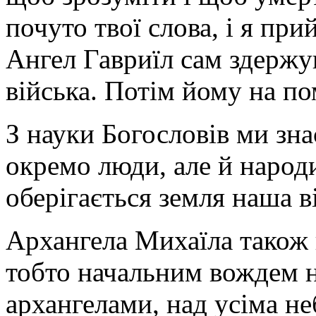
почуто твої слова, і я прий
Ангел Гавриїл сам здержу
війська. Потім йому на п
З науки Богословів ми зн
окремо люди, але й народ
оберігається земля наша в
Архангела Михаїла також 
тобто начальним вождем н
архангелами, над усіма н