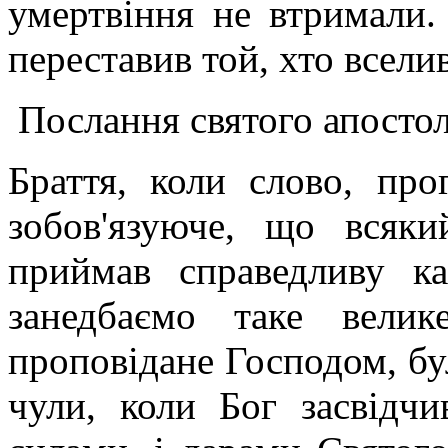
умертвіння не втримали
переставив той, хто всели
Послання святого апостола
Браття, коли слово, про
зобов'язуюче, що всяк
приймав справедливу к
занедбаємо таке велик
проповідане Господом, бу
чули, коли Бог засвідч