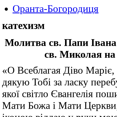
Оранта-Богородиця
катехизм
Молитва св.
Папи Івана
св. Миколая на
«О Всеблагая Діво Маріє,
дякую Тобі за ласку перебу
якої світло Євангелія поши
Мати Божа і Мати Церкви