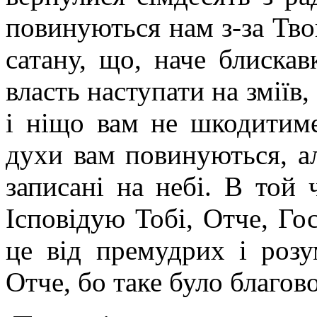
повинуються нам з-за Твог
сатану, що, наче блискав
власть наступати на зміїв,
і ніщо вам не шкодитиме
духи вам повинуються, ал
записані на небі. В той ч
Ісповідую Тобі, Отче, Гос
це від премудрих і розу
Отче, бо таке було благов