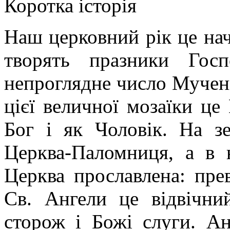
Коротка історія
Наш церковний рік це нач
творять празники Госп
непроглядне число Мучени
цієї величної мозаїки це
Бог і як Чоловік. На з
Церква-Паломниця, а в 
Церква прославлена: пре
Св. Ангели це відвічн
сторож і Божі слуги. А