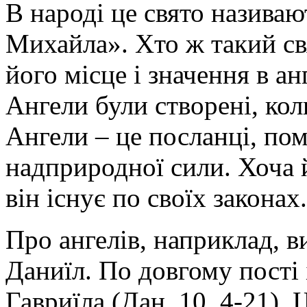
В народі це свято називаю
Михайла». Хто ж такий св
його місце і значення в ан
Ангели були створені, кол
Ангели – це посланці, по
надприродної сили. Хоча 
він існує по своїх законах.
Про ангелів, наприклад, 
Даниїл. По довгому пості 
Гавриїла (Дан. 10. 4-21). 