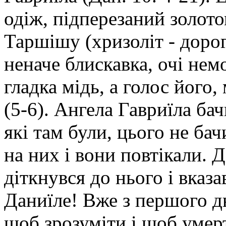
одіж, підперезаний золотом
Таршішу (хризоліт - дорог
неначе блискавка, очі нем
гладка мідь, а голос його
(5-6). Ангела Гавриїла ба
які там були, цього не ба
на них і вони повтікали. Д
діткнувся до нього і вказа
Даниїле! Вже з першого дн
щоб зрозуміти і щоб умерт