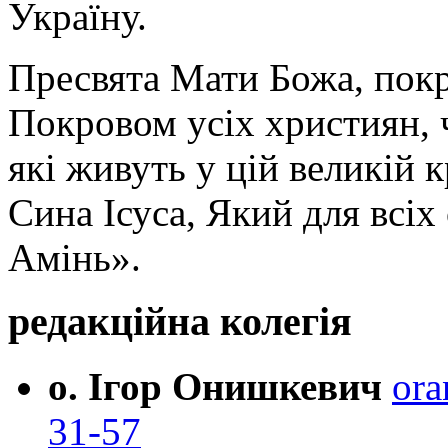
Україну.
Пресвята Мати Божа, пок
Покровом усіх християн, ч
які живуть у цій великій к
Сина Ісуса, Який для всі
Амінь».
редакційна колегія
о. Ігор Онишкевич
ora
31-57