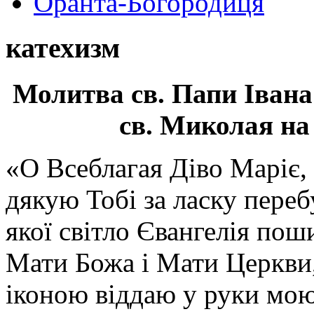
Оранта-Богородиця
катехизм
Молитва св.
Папи Івана
св. Миколая на
«О Всеблагая Діво Маріє,
дякую Тобі за ласку перебу
якої світло Євангелія поши
Мати Божа і Мати Церкви
іконою віддаю у руки мою