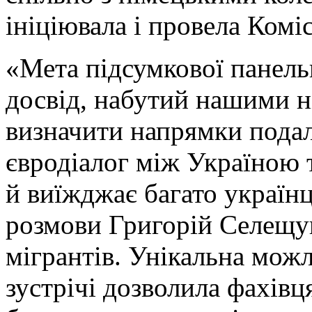
ініціювала і провела Комі
«Мета підсумкової панель
досвід, набутий нашими н
визначити напрямки подал
євродіалог між Україною 
й виїжджає багато українц
розмови Григорій Селещук,
мігрантів. Унікальна можл
зустрічі дозволила фахів