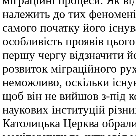
міграційні процеси. Як ві
належить до тих феномені
самого початку його існу
особливість проявів цього 
першу чергу відзначити й
розвиток міграційного рух
неможливо, оскільки існу
щоб він не вийшов з-під 
наукових інституцій різни
Католицька Церква обрали