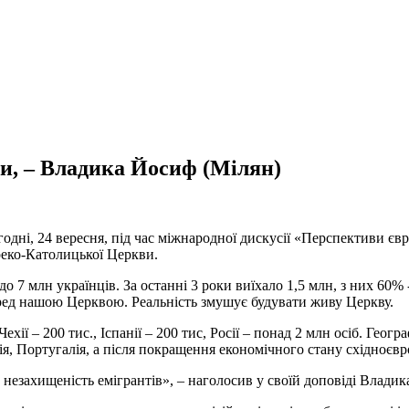
ми, – Владика Йосиф (Мілян)
одні, 24 вересня, під час міжнародної дискусії «Перспективи єв
реко-Католицької Церкви.
о 7 млн українців. За останні 3 роки виїхало 1,5 млн, з них 60% - 
перед нашою Церквою. Реальність змушує будувати живу Церкву.
ехії – 200 тис., Іспанії – 200 тис, Росії – понад 2 млн осіб. Геог
нія, Португалія, а після покращення економічного стану східноєвр
а незахищеність емігрантів», – наголосив у своїй доповіді Влади