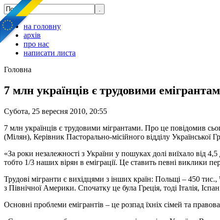
на головну
архів
про нас
написати листа
Головна
7 млн українців є трудовими емігранта
Субота, 25 вересня 2010, 20:55
7 млн українців є трудовими мігрантами. Про це повідомив сьог
(Мілян), Керівник Пасторально-місійного відділу Української Г
«За роки незалежності з України у пошуках долі виїхало від 4,5 д
тобто 1/3 наших вірян в еміграції. Це ставить певні виклики 
Трудові мігранти є вихідцями з інших країн: Польщі – 450 тис., Ч
з Північної Америки. Спочатку це була Греція, тоді Італія, Іспа
Основні проблеми емігрантів – це розпад їхніх сімей та правов