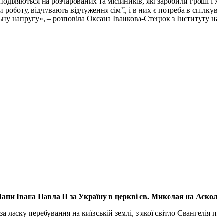
оділяються на розчарованих та місійників, які заробили гроші і 
роботу, відчувають відчуження сім’ї, і в них є потреба в спілк
льну напругу», – розповіла Оксана Іванкова-Стецюк з Інституту 
апи Івана Павла ІІ за Україну
в церкві св. Миколая на Аско
а ласку перебування на київській землі, з якої світло Євангелія 