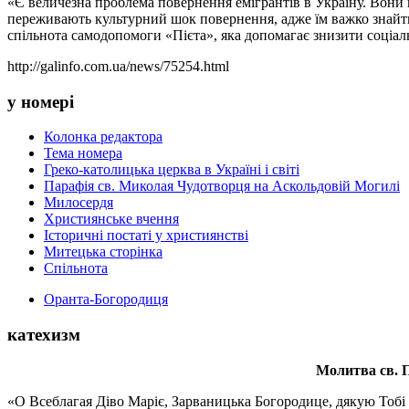
«Є величезна проблема повернення емігрантів в Україну. Вони п
переживають культурний шок повернення, адже їм важко знайти 
спільнота самодопомоги «Пієта», яка допомагає знизити соціа
http://galinfo.com.ua/news/75254.html
у номері
Колонка редактора
Тема номера
Греко-католицька церква в Україні і світі
Парафія св. Миколая Чудотворця на Аскольдовій Могилі
Милосердя
Християнське вчення
Історичні постаті у християнстві
Митецька сторінка
Спільнота
Оранта-Богородиця
катехизм
Молитва св.
П
«О Всеблагая Діво Маріє, Зарваницька Богородице, дякую Тобі з