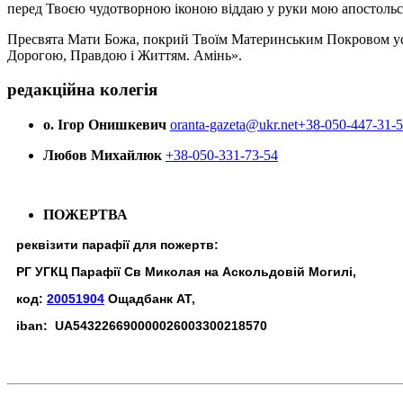
перед Твоєю чудотворною іконою віддаю у руки мою апостольс
Пресвята Мати Божа, покрий Твоїм Материнським Покровом усіх х
Дорогою, Правдою і Життям. Амінь».
редакційна колегія
о. Ігор Онишкевич
oranta-gazeta@ukr.net
+38-050-447-31-
Любов Михайлюк
+38-050-331-73-54
ПОЖЕРТВА
реквізити парафії для пожертв:
РГ УГКЦ Парафії Св Миколая на Аскольдовій Могилі,
код:
20051904
Ощадбанк АТ,
iban: UA543226690000026003300218570