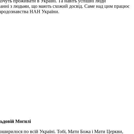
хочуть проживати в Україні. Та навіть успішні люди
уванні з людьми, що мають схожий досвід. Саме над цим працює
народознавства НАН України.
льдовій Могилі
поширилося по всій Україні. Тобі, Мати Божа і Мати Церкви,