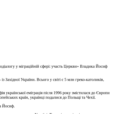
родіалогу у міграційній сфері: участь Церкви» Владика Йосиф
із Західної України. Всього у світі є 5 млн греко-католиків,
рафія української еміграція після 1996 року змістилася до Європи
опейських країн, українці подалися до Польщі та Чехії.
ка Йосиф.