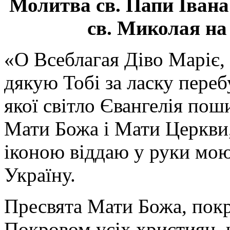
Молитва св.
Папи Івана
св. Миколая на
«О Всеблагая Діво Маріє,
дякую Тобі за ласку перебу
якої світло Євангелія поши
Мати Божа і Мати Церкви
іконою віддаю у руки мою
Україну.
Пресвята Мати Божа, пок
Покровом усіх християн, ч