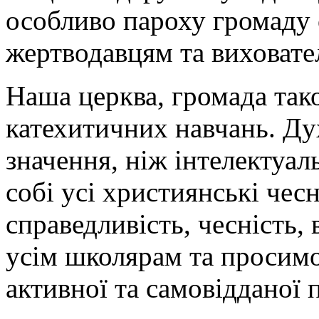
особливо пароху громаду
жертводавцям та виховате
Наша церква, громада так
катехитичних навчань. Ду
значення, ніж інтелектуал
собі усі християнські чесн
справедливість, чесність,
усім школярам та просимо
активної та самовідданої п