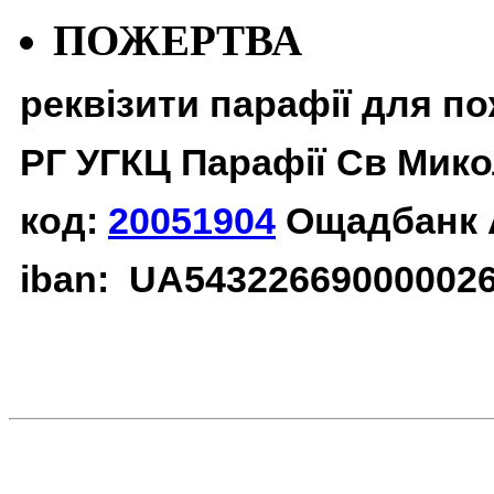
ПОЖЕРТВА
реквізити парафії для п
РГ УГКЦ Парафії Св Мико
код:
20051904
Ощадбанк 
iban: UA54322669000002