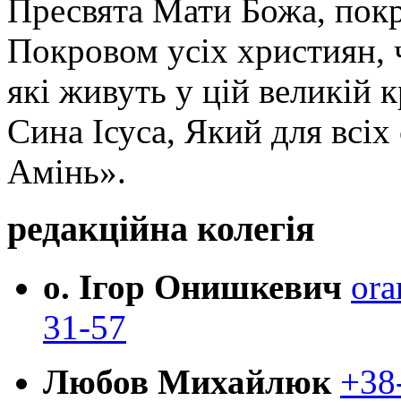
Пресвята Мати Божа, пок
Покровом усіх християн, ч
які живуть у цій великій к
Сина Ісуса, Який для всі
Амінь».
редакційна колегія
о. Ігор Онишкевич
ora
31-57
Любов Михайлюк
+38