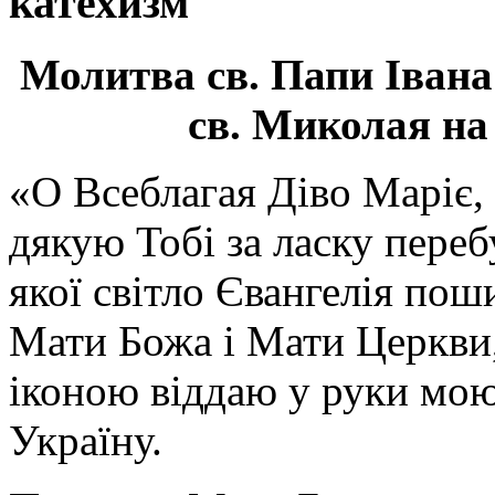
катехизм
Молитва св.
Папи Івана
св. Миколая на
«О Всеблагая Діво Маріє,
дякую Тобі за ласку перебу
якої світло Євангелія поши
Мати Божа і Мати Церкви
іконою віддаю у руки мою
Україну.