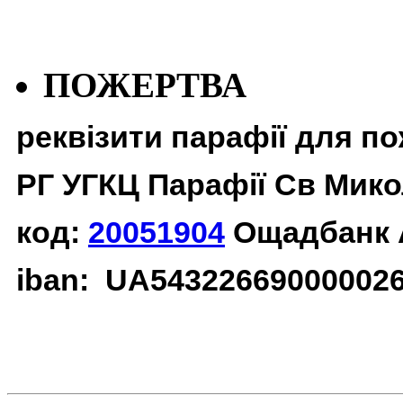
ПОЖЕРТВА
реквізити парафії для п
РГ УГКЦ Парафії Св Мико
код:
20051904
Ощадбанк 
iban: UA54322669000002