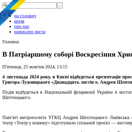
на головну
архів
про нас
написати листа
Головна
В Патріаршому соборі Воскресіння Хрис
П'ятниця, 25 жовтня 2024, 13:15
4 листопада 2024 року, в Києві відбудеться презентація пр
Григора Лужницького «Дванадцять листів о. Андрея Шептиц
Подія відбудеться в Національній філармонії України 4 лист
Шептицького.
Пам’яті митрополита УГКЦ Андрея Шептицького Львівська н
театр «Театр у кошику» підготували спільний проєкт — виставу