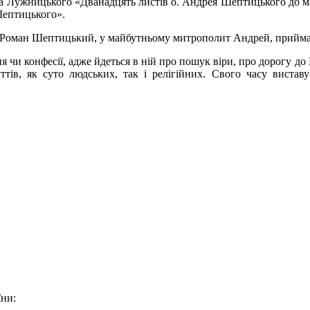
ра Лужницького «Дванадцять листів о. Андрея Шептицького до ма
Шептицького».
 Роман Шептицький, у майбутньому митрополит Андрей, прийма
чи конфесії, адже йдеться в ній про пошук віри, про дорогу до Б
тів, як суто людських, так і релігійних. Свого часу вистав
їни: