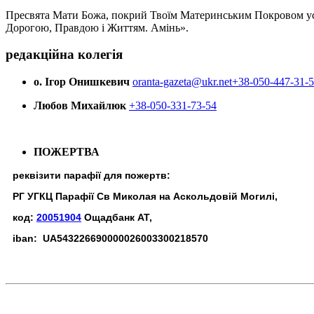
Пресвята Мати Божа, покрий Твоїм Материнським Покровом усіх х
Дорогою, Правдою і Життям. Амінь».
редакційна колегія
о. Ігор Онишкевич
oranta-gazeta@ukr.net
+38-050-447-31-
Любов Михайлюк
+38-050-331-73-54
ПОЖЕРТВА
реквізити парафії для пожертв:
РГ УГКЦ Парафії Св Миколая на Аскольдовій Могилі,
код:
20051904
Ощадбанк АТ,
iban: UA543226690000026003300218570