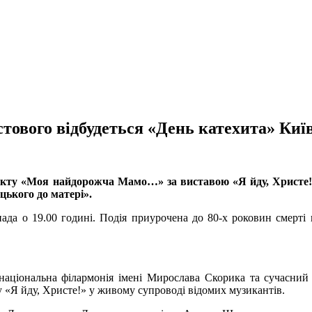
тового відбудеться «День катехита» Ки
оєкту «Моя найдорожча Мамо…» за виставою «Я йду, Христе!» 
ького до матері».
опада о 19.00 годині. Подія приурочена до 80-х роковин смерт
аціональна філармонія імені Мирослава Скорика та сучасний
 «Я йду, Христе!» у живому супроводі відомих музикантів.