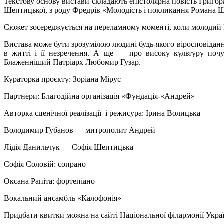
Текстову основу вистави складають епістолярна повість Григо
Шептицької, з роду Фредрів «Молодість і покликання Романа 
Сюжет зосереджується на переламному моменті, коли молодий
Вистава може бути зрозумілою людині будь-якого віросповідання 
в житті і її незречення. А ще — про високу культуру почут
Блаженніший Патріарх Любомир Гузар.
Кураторка проєкту: Зоріана Мірус
Партнери: Благодійна організація «Фундація-«Андрей»
Авторка сценічної реалізації і режисура: Ірина Волицька
Володимир Губанов — митрополит Андрей
Лідія Данильчук — Софія Шептицька
Софія Соловій: сопрано
Оксана Рапіта: фортепіано
Вокальний ансамбль «Калофонія»
Придбати квитки можна на сайті Національної філармонії Укра