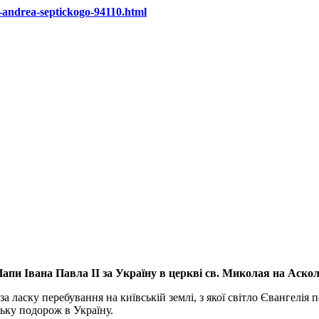
-andrea-septickogo-94110.html
апи Івана Павла ІІ за Україну
в церкві св. Миколая на Аско
а ласку перебування на київській землі, з якої світло Євангелія 
ьку подорож в Україну.