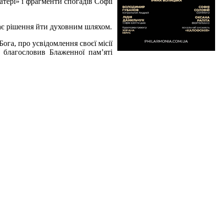
тері» і фрагменти спогадів Софії
є рішення йти духовним шляхом.
ога, про усвідомлення своєї місії
у благословив Блаженної пам’яті