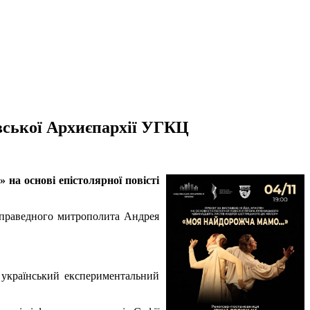
ївської Архиєпархії УГКЦ
на основі епістолярної повісті
і праведного митрополита Андрея
 український експериментальний