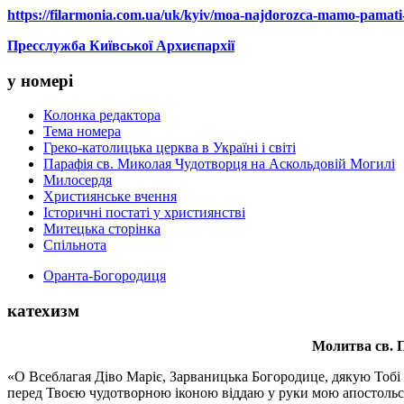
https://filarmonia.com.ua/uk/kyiv/moa-najdorozca-mamo-pamati
Пресслужба Київської Архиєпархії
у номері
Колонка редактора
Тема номера
Греко-католицька церква в Україні і світі
Парафія св. Миколая Чудотворця на Аскольдовій Могилі
Милосердя
Християнське вчення
Історичні постаті у християнстві
Митецька сторінка
Спільнота
Оранта-Богородиця
катехизм
Молитва св.
П
«О Всеблагая Діво Маріє, Зарваницька Богородице, дякую Тобі з
перед Твоєю чудотворною іконою віддаю у руки мою апостольс