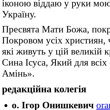
іконою віддаю у руки мою
Україну.
Пресвята Мати Божа, пок
Покровом усіх християн, ч
які живуть у цій великій к
Сина Ісуса, Який для всі
Амінь».
редакційна колегія
о. Ігор Онишкевич
ora