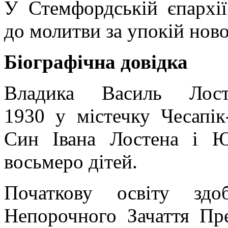
У Стемфордській єпархі
до молитви за упокій нов
Біографічна довідка
Владика Василь Лос
1930 у містечку Чесапі
Син Івана Лостена і Ю
восьмеро дітей.
Початкову освіту здо
Непорочного Зачаття Пре