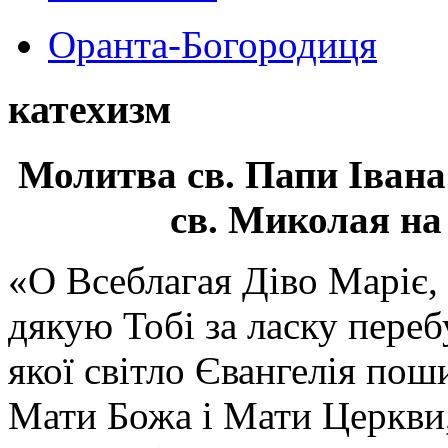
Оранта-Богородиця
катехизм
Молитва св.
Папи Івана
св. Миколая на
«О Всеблагая Діво Маріє,
дякую Тобі за ласку перебу
якої світло Євангелія поши
Мати Божа і Мати Церкви