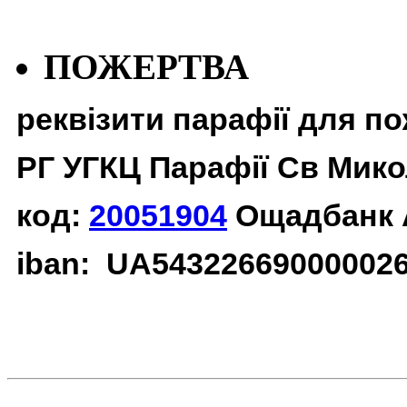
ПОЖЕРТВА
реквізити парафії для п
РГ УГКЦ Парафії Св Мико
код:
20051904
Ощадбанк 
iban: UA54322669000002