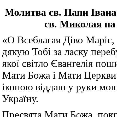
Молитва св.
Папи Івана
св. Миколая на
«О Всеблагая Діво Маріє,
дякую Тобі за ласку перебу
якої світло Євангелія поши
Мати Божа і Мати Церкви
іконою віддаю у руки мою
Україну.
Пресвята Мати Божа, пок