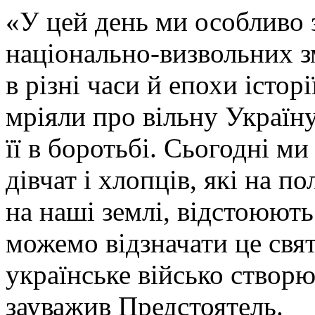
«У цей день ми особливо з
національно-визвольних з
в різні часи й епохи істор
мріяли про вільну Україну
її в боротьбі. Сьогодні м
дівчат і хлопців, які на п
на наші землі, відстоюють
можемо відзначати це свя
українське військо створ
зауважив Предстоятель.