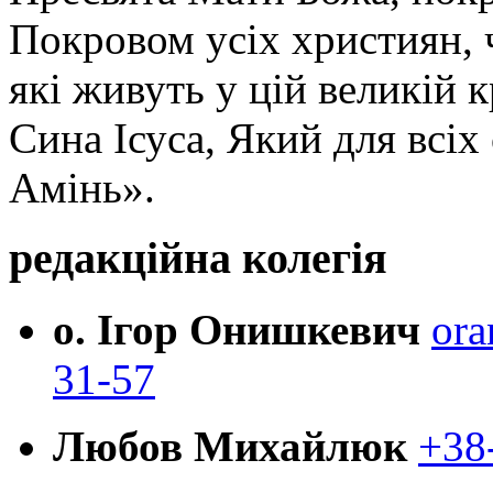
Покровом усіх християн, ч
які живуть у цій великій к
Сина Ісуса, Який для всі
Амінь».
редакційна колегія
о. Ігор Онишкевич
ora
31-57
Любов Михайлюк
+38