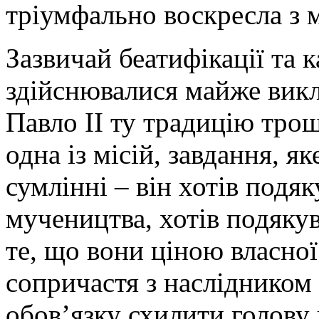
тріумфально воскресла з 
Зазвичай беатифікації та к
здійснювалися майже викл
Павло ІІ ту традицію тро
одна із місій, завдання, я
сумлінні – він хотів подяк
мучеництва, хотів подякув
те, що вони ціною власної
сопричастя з наслідником 
обов’язку схилити голову