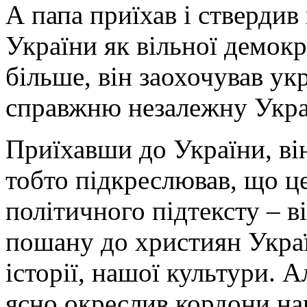
А папа приїхав і ствердив 
України як вільної демок
більше, він заохочував ук
справжню незалежну Укра
Приїхавши до України, ві
тобто підкреслював, що це
політичного підтексту – в
пошану до християн Украї
історії, нашої культури. Ал
ясно окреслив кордони наш