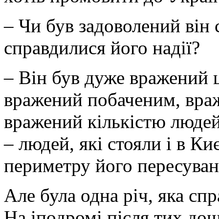
– Чи був задоволений він 
справдилися його надії?
– Він був дуже вражений 
вражений побаченим, вра
вражений кількістю людей
– людей, які стояли і в Киє
периметру його пересуванн
Але була одна річ, яка спр
На іподромі після тих дощ