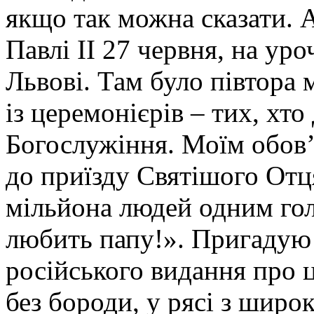
якщо так можна сказати. А
Павлі ІІ 27 червня, на уро
Львові. Там було півтора 
із церемонієрів – тих, хто
Богослужіння. Моїм обов’
до приїзду Святішого Отця
мільйона людей одним гол
любить папу!». Пригадую
російського видання про
без бороди, у рясі з широ