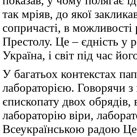
показав, у чому полягає ід
так мріяв, до якої заклика
сопричасті, в можливості 
Престолу. Це – єдність у р
Україна, і світ під час його
У багатьох контекстах пап
лабораторією. Говорячи з
єпископату двох обрядів, 
лабораторію віри, лаборат
Всеукраїнською радою Цер