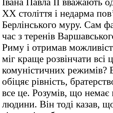
Івана Павла ІІ вважають о
ХХ століття і недарма пов
Берлінського муру. Сам фа
час з теренів Варшавськог
Риму і отримав можливість
міг краще розвінчати всі ц
комуністичних режимів? В
обіцяє рівність, братерств
все це. Розумів, що немає
людини. Він тоді казав, щ