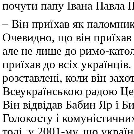
почути папу Івана Павла І
– Він приїхав як паломник 
Очевидно, що він приїхав 
але не лише до римо-катол
приїхав до всіх українців
розставлені, коли він захот
Всеукраїнською радою Церк
Він відвідав Бабин Яр і 
Голокосту і комуністични
тоді, у 2001-му, що украї