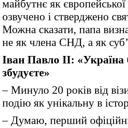
майбутнє як європейської
озвучено і стверджено св
Можна сказати, папа визна
не як члена СНД, а як суб
Іван Павло ІІ: «Україна 
збудуєте»
– Минуло 20 років від віз
подію як унікальну в іст
– Думаю, перший офіційни