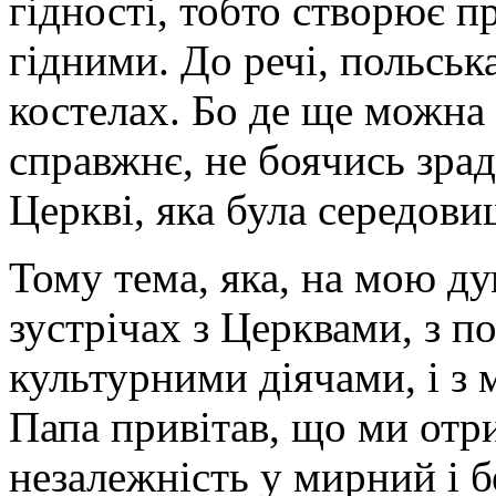
гідності, тобто створює п
гідними. До речі, польськ
костелах. Бо де ще можна 
справжнє, не боячись зра
Церкві, яка була середови
Тому тема, яка, на мою дум
зустрічах з Церквами, з п
культурними діячами, і з 
Папа привітав, що ми отр
незалежність у мирний і б