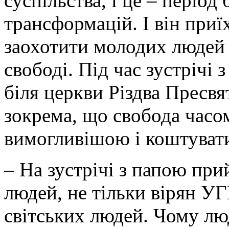
суспільства, і це – період
трансформацій. І він приїх
заохотити молодих людей 
свободі. Під час зустрічі 
біля церкви Різдва Пресвят
зокрема, що свобода часо
вимогливішою і коштувати
– На зустрічі з папою при
людей, не тільки вірян УГ
світських людей. Чому люд