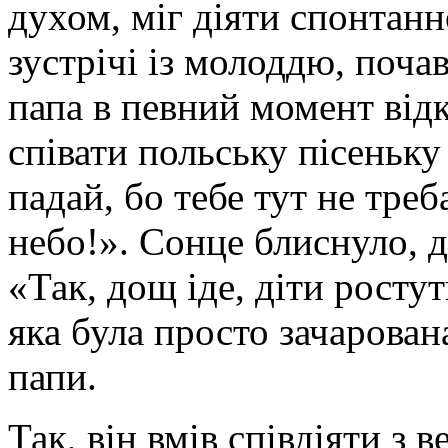
духом, міг діяти спонтанн
зустрічі із молоддю, почав
папа в певний момент від
співати польську пісеньк
падай, бо тебе тут не треба
небо!». Сонце блиснуло, д
«Так, дощ іде, діти рост
яка була просто зачарова
папи.
Так, він вмів співдіяти з