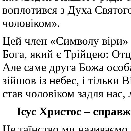
воплотився з Духа Святого 
чоловіком».
Цей член «Символу віри» 
Бога, який є Трійцею: От
Але саме друга Божа особ
зійшов із небес, і тільки
став чоловіком задля нас,
Ісус Христос – справ
Це таїнство ми називаємо