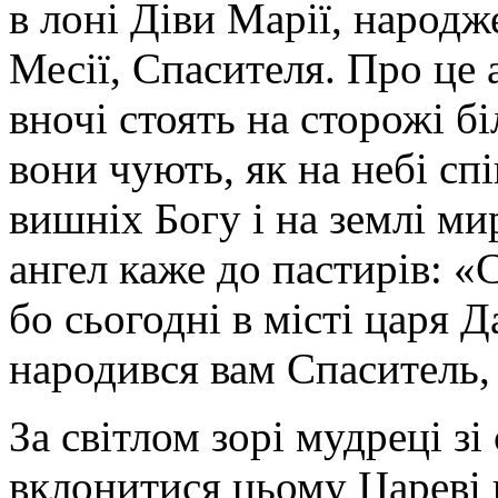
в лоні Діви Марії, народж
Месії, Спасителя. Про це 
вночі стоять на сторожі б
вони чують, як на небі спі
вишніх Богу і на землі ми
ангел каже до пастирів: «
бо сьогодні в місті царя 
народився вам Спаситель,
За світлом зорі мудреці з
вклонитися цьому Цареві в