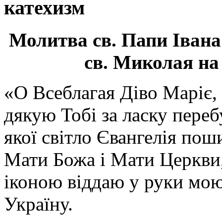
катехизм
Молитва св.
Папи Івана
св. Миколая на
«О Всеблагая Діво Маріє,
дякую Тобі за ласку перебу
якої світло Євангелія поши
Мати Божа і Мати Церкви
іконою віддаю у руки мою
Україну.