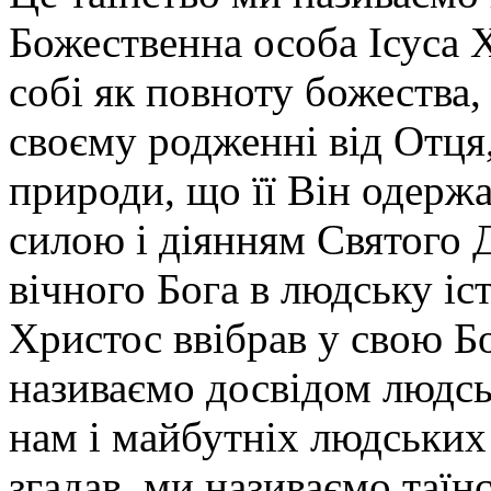
Божественна особа Ісуса 
собі як повноту божества,
своєму родженні від Отця,
природи, що її Він одержа
силою і діянням Святого 
вічного Бога в людську іст
Христос ввібрав у свою Б
називаємо досвідом людсь
нам і майбутніх людських 
згадав, ми називаємо таїн