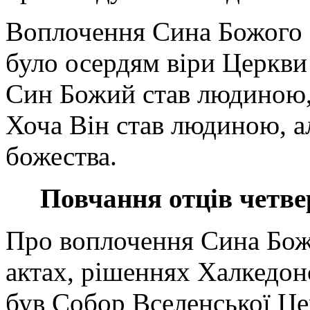
Воплочення Сина Божого з
було осердям віри Церкви
Син Божий став людиною, 
Хоча Він став людиною, ал
божества.
Повчання отців четве
Про воплочення Сина Бож
актах, рішеннях Халкедон
був Собор Вселенської Цер