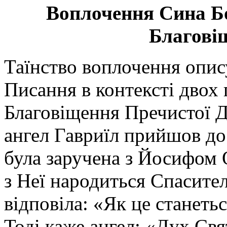
Воплочення Сина Б
Благовіщ
Таїнство воплочення опис
Писання в контексті двох 
Благовіщення Пречистої Ді
ангел Гавриїл прийшов до 
була заручена з Йосифом 
з Неї народиться Спасител
відповіла: «Як це станеть
Тоді каже ангел: «Дух Свят