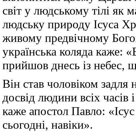
світ у людському тілі як 
людську природу Ісуса Хр
живому предвічному Богов
українська коляда каже: «
прийшов днесь із небес, щ
Він став чоловіком задля 
досвід людини всіх часів 
каже апостол Павло: «Ісус
сьогодні, навіки».