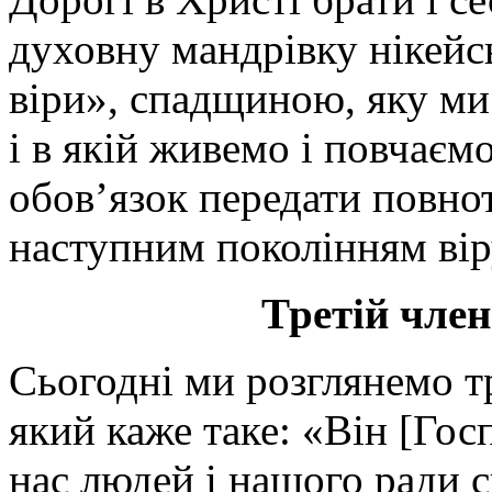
духовну мандрівку нікей
віри», спадщиною, яку ми
і в якій живемо і повчаєм
обов’язок передати повнот
наступним поколінням ві
Третій чле
Сьогодні ми розглянемо т
який каже таке: «Він [Гос
нас людей і нашого ради с