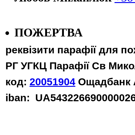
ПОЖЕРТВА
реквізити парафії для п
РГ УГКЦ Парафії Св Мико
код:
20051904
Ощадбанк 
iban: UA54322669000002