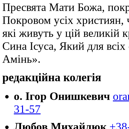
Пресвята Мати Божа, пок
Покровом усіх християн, ч
які живуть у цій великій к
Сина Ісуса, Який для всі
Амінь».
редакційна колегія
о. Ігор Онишкевич
ora
31-57
Любов Михайлюк
+38