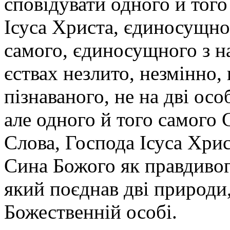
сповідувати одного й тог
Ісуса Христа, єдиносущног
самого, єдиносущного з н
єствах незлито, незмінно,
пізнаваного, не на дві осо
але одного й того самого 
Слова, Господа Ісуса Хри
Сина Божого як правдивог
який поєднав дві природи,
Божественній особі.