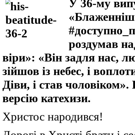
У 36-му вип
«Блаженніш
#доступно_
роздумав на
віри»: «Він задля нас, л
зійшов із небес, і воплот
Діви, і став чоловіком»
версію катехизи.
Христос народився!
Дорогі в Христі брати і 