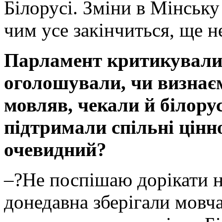
Білорусі. Зміни в Мінську
чим усе закінчиться, ще н
Парламент критикували 
оголошували, чи визнаєм
мовляв, чекали й білору
підтримали спільні цінно
очевидний?
–?Не поспішаю дорікати ні
донедавна зберігали мовч