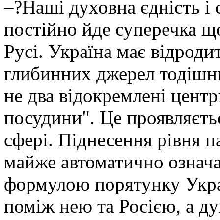
–?Наші духовна єдність і
постійно йде суперечка щ
Русі. Україна має відроди
глибинних джерел тодішнь
не два відокремлені центр
посудини". Це проявляєтьс
сфері. Піднесення рівня п
майже автоматично означа
формулою порятунку Украї
поміж нею та Росією, а д