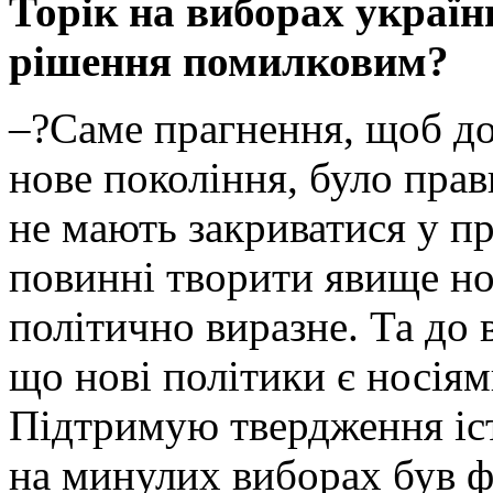
Торік на виборах українц
рішення помилковим?
–?Саме прагнення, щоб д
нове покоління, було пра
не мають закриватися у п
повинні творити явище нов
політично виразне. Та до 
що нові політики є носіям
Підтримую твердження іс
на минулих виборах був ф