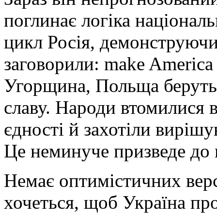
поглинає логіка національ
цикл Росія, демонструюч
заговорили: make Ameriсa g
Угорщина, Польща беруть
славу. Народи втомилися 
єдності й захотіли вирішу
Це неминуче призведе до к
Немає оптимістичних вер
хочеться, щоб Україна пр