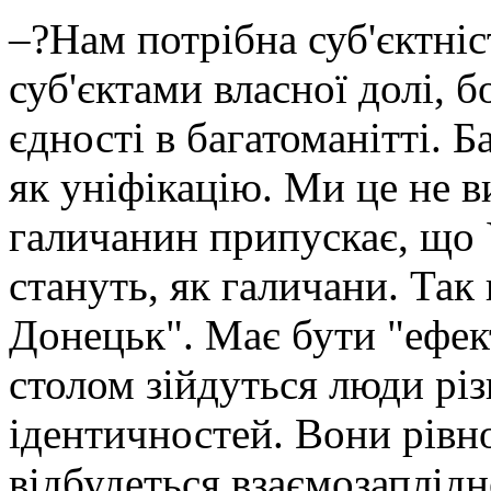
–?Нам потрібна суб'єкт­ніс
суб'єктами власної долі, 
єдності в багатоманітті. 
як уніфікацію. Ми це не в
галичанин припускає, що У
стануть, як галичани. Так 
Донецьк". Має бути "ефек
столом зійдуться люди різ
ідентичностей. Вони рівн
відбудеться взаємозаплідн