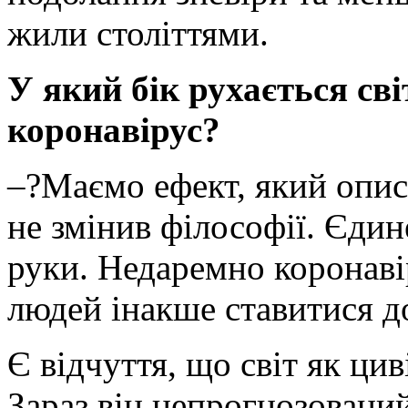
жили століттями.
У який бік рухається св
коронавірус?
–?Маємо ефект, який опис
не змінив філософії. Єди
руки. Недаремно коронавір
людей інакше ставитися д
Є відчуття, що світ як цив
Зараз він непрогнозований