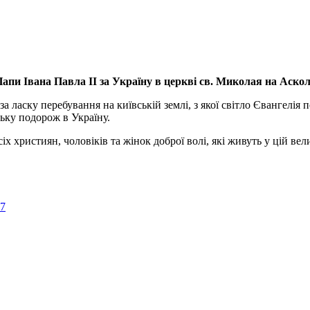
апи Івана Павла ІІ за Україну
в церкві св. Миколая на Аско
а ласку перебування на київській землі, з якої світло Євангелія 
ьку подорож в Україну.
ристиян, чоловіків та жінок доброї волі, які живуть у цій велик
57