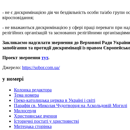
- не є дискримінацією дія чи бездіяльність особи та/або групи ос
віросповідання;
- не вважаються дискримінацією у сфері праці переваги при нада
релігійних організацій та заснованих релігійними організаціям
Закликаємо
надсилати
звернення
до
Верховної
Ради
Україн
запобігання
та
протидії
дискримінації
із
правом
Європейськ
Проект
звернення
тут
.
Джерело:
https://sobor.com.ua/
у номері
Колонка редактора
Тема номера
Греко-католицька церква в Україні і світі
Парафія св. Миколая Чудотворця на Аскольдовій Могилі
Милосердя
Християнське вчення
Історичні постаті у християнстві
Митецька сторінка