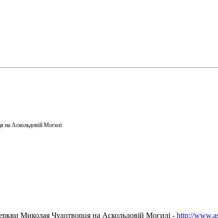
я на Аскольдовій Могилі
еркви Миколая Чудотворця на Аскольдовій Могилі -
http://www.a