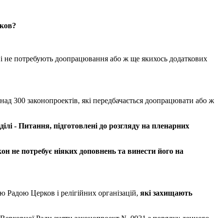
ков
?
ра і не потребують доопрацювання або ж ще якихось додаткових
онад 300 законопроектів, які передбачається доопрацювати або ж
ділі
-
Питання
,
підготовлені
до
розгляду
на
пленарних
кон
не
потребує
ніяких
доповнень
та
винести
його
на
ю Радою Церков і релігійних організацій,
які
захищають