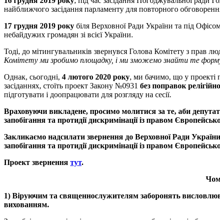
16
грудня
2019
року
, під час засідання Погоджувальної ради 
найближчого засідання парламенту для повторного обговорення 
17
грудня
2019
року
біля Верховної Ради України та під Офісо
небайдужих громадян зі всієї України.
Тоді, до мітингувальників звернувся Голова Комітету з прав л
Комітету
ми
зробимо
площадку
,
і
ми
зможемо
знайти
те
форм
Однак, сьогодні,
4
лютого
2020
року
, ми бачимо, що у проекті
засіданнях, стоїть проект Закону №0931
без
поправок
релігійно
підготувати і доопрацювати для розгляду на сесії.
Враховуючи
викладене
,
просимо
молитися
за
те
,
аби
депута
запобігання
та
протидії
дискримінації
із
правом
Європейськ
Закликаємо
надсилати
звернення
до
Верховної
Ради
Україн
запобігання
та
протидії
дискримінації
із
правом
Європейськ
Проект
звернення
тут
.
Чо
1)
Віруючим
та
священнослужителям
заборонять
висловлю
вихованням
.