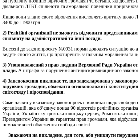
За публічну позицію віруючих громадян та батьків, які дбають 
діяльності ЛГБТ-спільноти та аморальної поведінки прирівнюв
Якщо вони згідно свого віровчення висловлять критику щодо ЛГБ
3400 до 11900 грн.
2)
Релігійні
організації
не
зможуть
відмовити
представникам
спільноту
на
адміністративні
та
інші
посади
.
Внесені до законопроекту №0931 норми доводять ситуацію до а
ведуть спосіб життя, що протирічить загальним моральним та ц
3)
Уповноважений
з
прав
людини
Верховної
Ради
України
о
влади
.
А штрафи за порушення антидискримінаційного законода
4)
Занепокоєння
викликає
те
,
що
задекларована
у
законопро
віруючих
громадян
,
обмежити
основоположні
і
конституцій
світогляду
і
віросповідання
.
Саме наявні у вказаному законопроекті виклики щодо свободи с
організацій, яка об’єднує понад 90 відсотків релігійних органі
України, Українську греко-католицьку церкву, Римсько-католицьк
Президентом України як гарантом прав громадян, яка відбулася 
неможливості обмеження свободи совісті.
Зважаючи
на
викладене
,
для
того
,
аби
уникнути
порушен