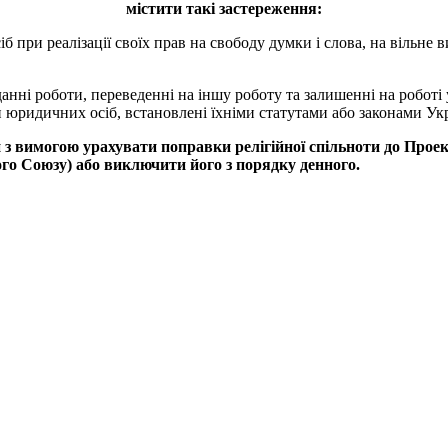
містити
такі
застереження
:
іб при реалізації своїх прав на свободу думки і слова, на вільне 
нні роботи, переведенні на іншу роботу та залишенні на роботі у
и юридичних осіб, встановлені їхніми статутами або законами Ук
и
з
вимогою
урахувати
поправки
релігійної
спільноти
до
Проек
ого
Союзу
)
або
виключити
його
з
порядку
денного
.