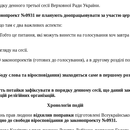
ку денного третьої сесії Верховної Ради України.
онопроект
№
0931
не
планують
доопрацьовувати
за
участю
цер
о там є два важливих аспекти:
 (Тобто це питання, які можуть винести на голосування хоч завт
ляду на сесії.
 законопроектів (готових до голосування), а в другому розділі п
боду
слова
та
віросповідання
)
знаходиться
саме
в
першому
роз
уть
потайки
зафіксувати
в
порядку
денному
сесії
,
що
даний
за
цій
релігійних
організацій
.
Хронологія
подій
тань прав людини
відхилив
поправки
підготовлені Всеукраїнсько
дно
до
свободи
віросповідання
до
законопроекту
№
0931.