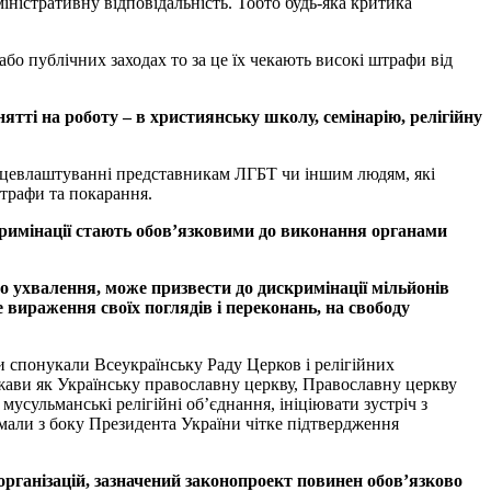
іністративну відповідальність. Тобто будь-яка критика
бо публічних заходах то за це їх чекають високі штрафи від
нятті
на
роботу
–
в
християнську
школу
,
семінарію
,
релігійну
працевлаштуванні представникам ЛГБТ чи іншим людям, які
штрафи та покарання.
римінації
стають
обов
’
язковими
до
виконання
органами
о
ухвалення
,
може
призвести
до
дискримінації
мільйонів
е
вираження
своїх
поглядів
і
переконань
,
на
свободу
и спонукали Всеукраїнську Раду Церков і релігійних
держави як Українську православну церкву, Православну церкву
мусульманські релігійні об’єднання, ініціювати зустріч з
имали з боку Президента України чітке підтвердження
організацій
,
зазначений
законопроект
повинен
обов
’
язково