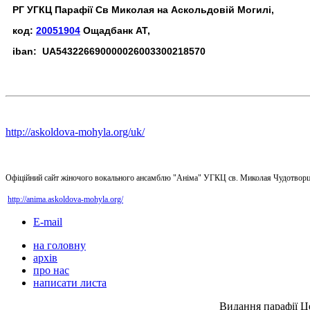
РГ УГКЦ Парафії Св Миколая на Аскольдовій Могилі,
код:
20051904
Ощадбанк АТ,
iban: UA543226690000026003300218570
http://askoldova-mohyla.org/uk/
Офіційний сайт жіночого вокального ансамблю "Аніма" УГКЦ св. Миколая Чудотворц
http://anima.askoldova-mohyla.org/
E-mail
на головну
архів
про нас
написати листа
Видання парафії Ц