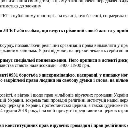
про виховання своїх дітей, в цьому законопроекті передбачено адм
атиметься до злочину
Т в публічному просторі - на вулиці, телебаченні, соцмережах а
и
ЛГБТ
або
особам
,
що
ведуть
гріховний
спосіб
життя
у
прий
бсурду, позбавляючи релігійні організації права відмовляти у 
ерковним канонам. У разі відмови, на церкви чекають серйозні 
тримує
спеціальні
повноваження
.
Його
приписи
в
аспекті
диск
вства стають надвисокими - 3400-11900 грн.
екті
0931
боротьба
з
дискримінацією
,
насправді
,
у
випадку
йог
но
закріплені
права
людини
на
свободу
думки
і
слова
,
на
вільн
овісті, а відтак і щодо прав мільйонів віруючих громадян Україн
зацій України, зокрема такі провідні релігійні інституції нашої 
у церкву в Україні, протестантські церкви, а також іудейське та 
4 грудня 2019 року, і на якій присутні представники церков отр
ня
конституційних
прав
віруючих
громадян
і
прав
релігійних