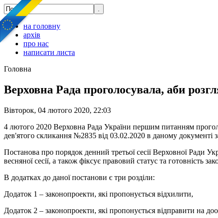
на головну
архів
про нас
написати листа
Головна
Верховна Рада проголосувала, аби розгл
Вівторок, 04 лютого 2020, 22:03
4 лютого 2020 Верховна Рада України першим питанням проголо
дев'ятого скликання №2835 від 03.02.2020 в даному документі 
Постанова про порядок денний третьої сесії Верховної Ради Ук
весняної сесії, а також фіксує правовий статус та готовність за
В додатках до даної постанови є три розділи:
Додаток 1 – законопроекти, які пропонується відхилити,
Додаток 2 – законопроекти, які пропонується відправити на д