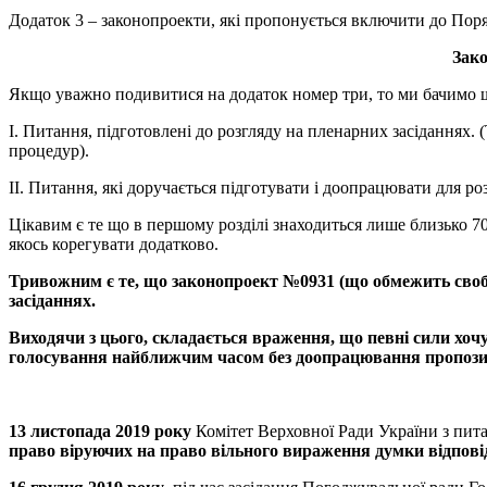
Додаток 3 – законопроекти, які пропонується включити до Поряд
Зак
Якщо уважно подивитися на додаток номер три, то ми бачимо щ
І. Питання, підготовлені до розгляду на пленарних засіданнях.
процедур).
ІІ. Питання, які доручається підготувати і доопрацювати для розг
Цікавим є те що в першому розділі знаходиться лише близько 70
якось корегувати додатково.
Тривожним
є
те
,
що
законопроект
№
0931 (
що
обмежить
сво
засіданнях
.
Виходячи
з
цього
,
складається
враження
,
що
певні
сили
хоч
голосування
найближчим
часом
без
доопрацювання
пропози
13
листопада
2019
року
Комітет Верховної Ради України з пи
право
віруючих
на
право
вільного
вираження
думки
відпові