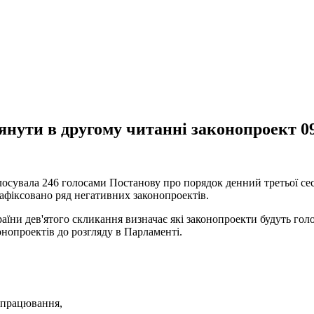
янути в другому читанні законопроект 09
сувала 246 голосами Постанову про порядок денний третьої сес
зафіксовано ряд негативних законопроектів.
раїни дев'ятого скликання визначає які законопроекти будуть го
конопроектів до розгляду в Парламенті.
оопрацювання,