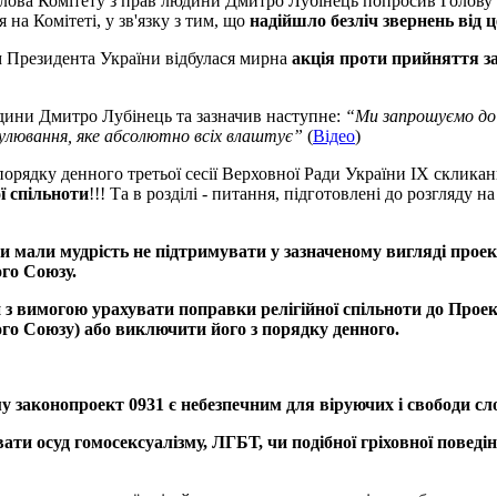
Голова Комітету з прав людини Дмитро Лубінець попросив Голову
на Комітеті, у зв'язку з тим, що
надійшло
безліч
звернень
від
ц
м Президента України відбулася мирна
акція
проти
прийняття
з
юдини Дмитро Лубінець та зазначив наступне:
“
Ми
запрошуємо
до
улювання
,
яке
абсолютно
всіх
влаштує
”
(
Відео
)
 порядку денного третьої сесії Верховної Ради України ІХ склика
ї
спільноти
!!! Та в розділі - питання, підготовлені до розгляду н
ти
мали
мудрість
не
підтримувати
у
зазначеному
вигляді
проек
ого
Союзу
.
и
з
вимогою
урахувати
поправки
релігійної
спільноти
до
Проек
ого
Союзу
)
або
виключити
його
з
порядку
денного
.
му
законопроект
0931
є
небезпечним
для
віруючих
і
свободи
сл
вати
осуд
гомосексуалізму
,
ЛГБТ
,
чи
подібної
гріховної
поведі