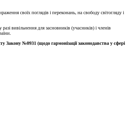
вираження своїх поглядів і переконань, на свободу світогляду і
 разі вивільнення для засновників (учасників) і членів
раїни.
ту
Закону
№
0931 (
щодо
гармонізації
законодавства
у
сфері