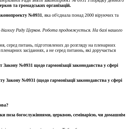
 Верховної Ради зняти законопроект № 0931 з порядку денного
ерков
та
громадських
організацій
.
аконопроекту
№
0931
, яка об'єднала понад 2000 віруючих та
діалогу
Раду
Церков
.
Робота
продовжується
.
На
базі
нашого
ння, серед питань, підготовлених до розгляду на пленарних
а пленарних засіданнях, а не серед питаннь, які доручається
т
Закону
№
0931
щодо
гармонізації
законодавства
у
сфері
ту
Закону
№
0931 (
щодо
гармонізації
законодавства
у
сфері
ова
?
нки
поза
богослужіннями
,
церквою
,
семінарією
,
чи
домашнім