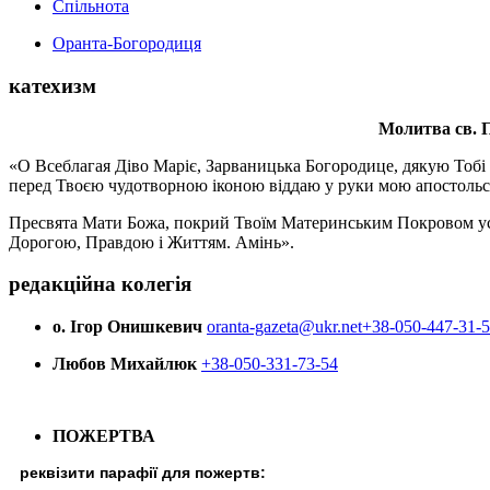
Спільнота
Оранта-Богородиця
катехизм
Молитва св.
П
«О Всеблагая Діво Маріє, Зарваницька Богородице, дякую Тобі з
перед Твоєю чудотворною іконою віддаю у руки мою апостольс
Пресвята Мати Божа, покрий Твоїм Материнським Покровом усіх х
Дорогою, Правдою і Життям. Амінь».
редакційна колегія
о. Ігор Онишкевич
oranta-gazeta@ukr.net
+38-050-447-31-
Любов Михайлюк
+38-050-331-73-54
ПОЖЕРТВА
реквізити парафії для пожертв: