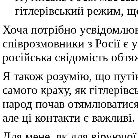
гітлерівський режим, щ
Хоча потрібно усвідомлюв
співрозмовники з Росії є
російська свідомість обт
Я також розумію, що путін
самого краху, як гітлерів
народ почав отямлюватися
але ці контакти є важливі.
Для мене, як для віруючо