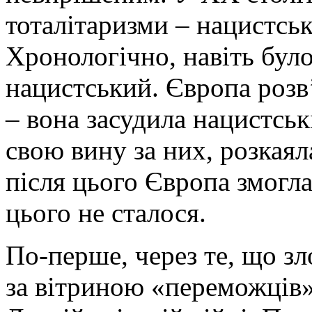
тоталітаризми – нацистсь
Хронологічно, навіть бул
нацистський. Європа розв
– вона засудила нацистськ
свою вину за них, розкаял
після цього Європа змогл
цього не сталося.
По-перше, через те, що з
за вітриною «переможців»