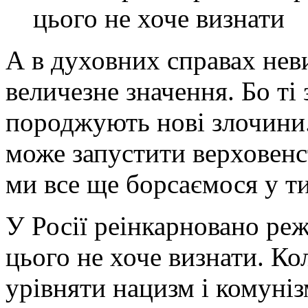
цього не хоче визнати
А в духовних справах нев
величезне значення. Бо ті
породжують нові злочини. 
може запустити верховенст
ми все ще борсаємося у т
У Росії реінкарновано ре
цього не хоче визнати. К
урівняти нацизм і комуніз