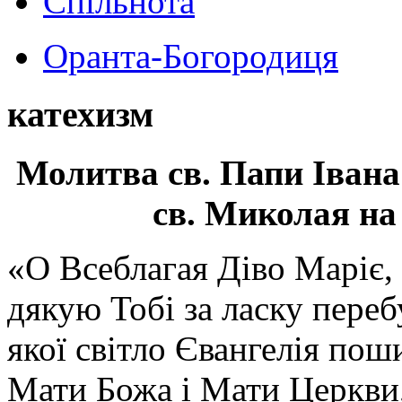
Спільнота
Оранта-Богородиця
катехизм
Молитва св.
Папи Івана
св. Миколая на
«О Всеблагая Діво Маріє,
дякую Тобі за ласку перебу
якої світло Євангелія поши
Мати Божа і Мати Церкви