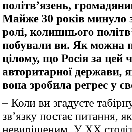
політв’язень, громадяни
Майже 30 років минуло з 
ролі, колишнього політ
побували ви. Як можна 
цілому, що Росія за цей 
авторитарної держави, 
вона зробила регрес у с
– Коли ви згадуєте табірн
зв’язку постає питання, я
невирішеним. У ХХ століт