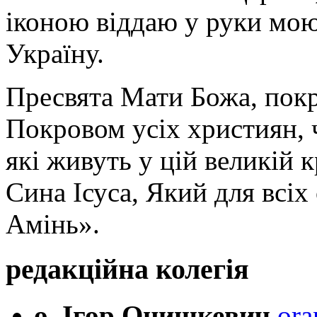
іконою віддаю у руки мою
Україну.
Пресвята Мати Божа, пок
Покровом усіх християн, ч
які живуть у цій великій к
Сина Ісуса, Який для всі
Амінь».
редакційна колегія
о. Ігор Онишкевич
ora