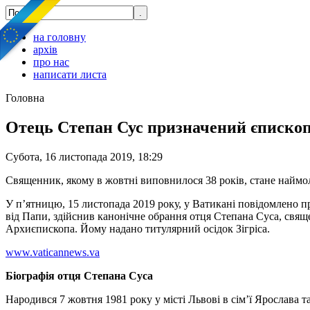
на головну
архів
про нас
написати листа
Головна
Отець Степан Сус призначений єписко
Субота, 16 листопада 2019, 18:29
Священник, якому в жовтні виповнилося 38 років, стане найм
У п’ятницю, 15 листопада 2019 року, у Ватикані повідомлено 
від Папи, здійснив канонічне обрання отця Степана Суса, свя
Архиєпископа. Йому надано титулярний осідок Зігріса.
www.vaticannews.va
Біографія отця Степана Суса
Народився 7 жовтня 1981 року у місті Львові в сім’ї Ярослава 