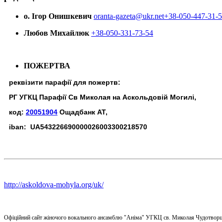
о. Ігор Онишкевич
oranta-gazeta@ukr.net
+38-050-447-31-
Любов Михайлюк
+38-050-331-73-54
ПОЖЕРТВА
реквізити парафії для пожертв:
РГ УГКЦ Парафії Св Миколая на Аскольдовій Могилі,
код:
20051904
Ощадбанк АТ,
iban: UA543226690000026003300218570
http://askoldova-mohyla.org/uk/
Офіційний сайт жіночого вокального ансамблю "Аніма" УГКЦ св. Миколая Чудотворц