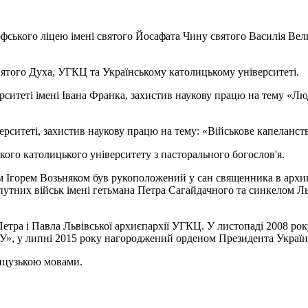
фського ліцею імені святого Йосафата Чину святого Василія Вели
Святого Духа, УГКЦ та Українському католицькому університеті.
ситеті імені Івана Франка, захистив наукову працю на тему «Люд
рситеті, захистив наукову працю на тему: «Військове капеланств
ького католицького університету з пасторального богослов'я.
 Ігорем Возьняком був рукоположений у сан священника в архик
утних військ імені гетьмана Петра Сагайдачного та синкелом Ль
 Петра і Павла Львівської архиєпархії УГКЦ. У листопаді 2008 р
СУ», у липні 2015 року нагороджений орденом Президента України
анцузькою мовами.