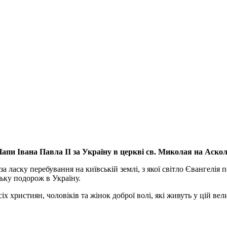
апи Івана Павла ІІ за Україну
в церкві св. Миколая на Аско
а ласку перебування на київській землі, з якої світло Євангелія 
ьку подорож в Україну.
ристиян, чоловіків та жінок доброї волі, які живуть у цій велик