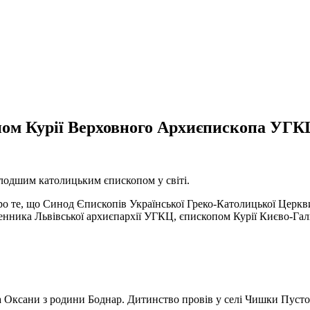
пом Курії Верховного Архиєпископа УГК
олодшим католицьким єпископом у світі.
про те, що Синод Єпископів Української Греко-Католицької Церк
щенника Львівської архиєпархії УГКЦ, єпископом Курії Києво-Га
та Оксани з родини Боднар. Дитинство провів у селі Чишки Пусто