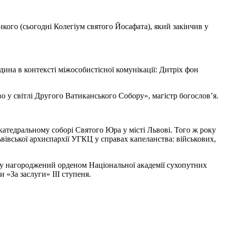
кого (сьогодні Колегіум святого Йосафата), який закінчив у
ина в контексті міжособистісної комунікації: Дитріх фон
о у світлі Другого Ватиканського Собору», магістр богослов’я.
атедральному соборі Святого Юра у місті Львові. Того ж року
вівської архиєпархії УГКЦ у справах капеланства: військових,
оку нагороджений орденом Національної академії сухопутних
 «За заслуги» ІІІ ступеня.