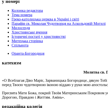
у номері
Колонка редактора
Тема номера
Греко-католицька церква в Україні і світі
Парафія св. Миколая Чудотворця на Аскольдовій Могилі
Милосердя
Християнське вчення
Історичні постаті у християнстві
Митецька сторінка
Спільнота
Оранта-Богородиця
катехизм
Молитва св.
П
«О Всеблагая Діво Маріє, Зарваницька Богородице, дякую Тобі з
перед Твоєю чудотворною іконою віддаю у руки мою апостольс
Пресвята Мати Божа, покрий Твоїм Материнським Покровом усіх х
Дорогою, Правдою і Життям. Амінь».
редакційна колегія