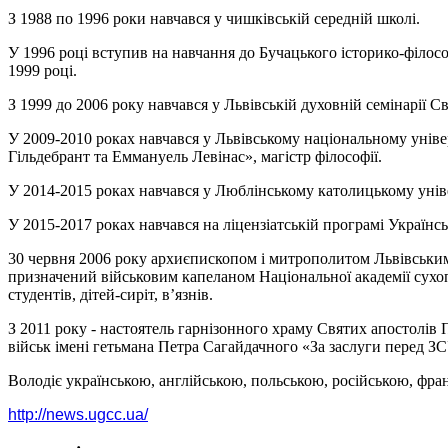
З 1988 по 1996 роки навчався у чишківській середній школі.
У 1996 році вступив на навчання до Бучацького історико-філосо
1999 році.
З 1999 до 2006 року навчався у Львівській духовній семінарії 
У 2009-2010 роках навчався у Львівському національному універ
Гільдебрант та Еммануель Левінас», магістр філософії.
У 2014-2015 роках навчався у Люблінському католицькому уніве
У 2015-2017 роках навчався на ліцензіатській програмі Українс
30 червня 2006 року архиєпископом і митрополитом Львівським
призначений військовим капеланом Національної академії сухоп
студентів, дітей-сиріт, в’язнів.
З 2011 року - настоятель гарнізонного храму Святих апостолів
військ імені гетьмана Петра Сагайдачного «За заслуги перед З
Володіє українською, англійською, польською, російською, фр
http://news.ugcc.ua/