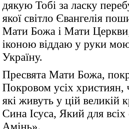
дякую Тобі за ласку перебу
якої світло Євангелія поши
Мати Божа і Мати Церкви
іконою віддаю у руки мою
Україну.
Пресвята Мати Божа, пок
Покровом усіх християн, ч
які живуть у цій великій к
Сина Ісуса, Який для всі
Амінь».