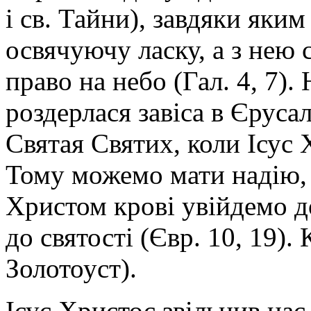
і св. Тайни), завдяки яки
освячуючу ласку, а з нею ст
право на небо (Гал. 4, 7)
роздерлася завіса в Єруса
Святая Святих, коли Ісус 
Тому можемо мати надію, 
Христом крові увійдемо д
до святості (Євр. 10, 19).
Золотоуст).
Ісус Христос звільнив нас 