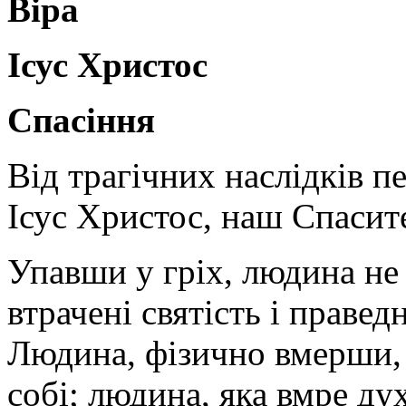
Віра
Ісус Христос
Спасіння
Від трагічних наслідків п
Ісус Христос, наш Спасит
Упавши у гріх, людина не 
втрачені святість і праведн
Людина, фізично вмерши,
собі; людина, яка вмре ду