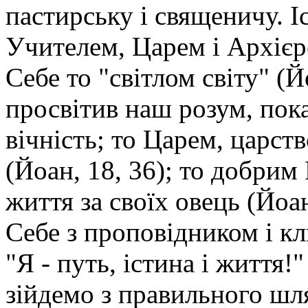
пастирську і свя­щеничу. 
Учителем, Царем і Архієр
Себе то "світлом світу" (
просвітив наш розум, пока
вічність; то Царем, царств
(Йоан, 18, 36); то добрим
життя за своїх овець (Йоан
Себе з проповідником і к
"Я - путь, істина і життя!
зійдемо з правильного шля