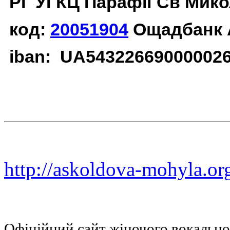
РГ УГКЦ Парафії Св Мико
код:
20051904
Ощадбанк 
iban: UA54322669000002
http://askoldova-mohyla.or
Офіційний сайт жіночого вокальн