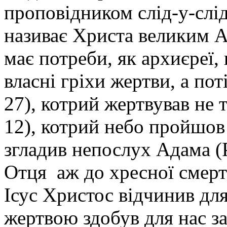
проповід­ником слід-у-слід
називає Христа великим Ар
має потреби, як архиєреї
власні гріхи жертви, а поті
27), котрий жертву­вав не т
12), котрий небо пройшов
згладив непослух Адама (Р
Отця аж до хресної смерт
Ісус Христос відчинив дл
жертвою здобув для нас за