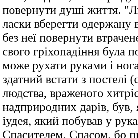
повернути душі життя. "Л
ласки вберегти одер­жану 
без неї повернути втрачене
свого гріхопадіння була п
може рухати руками і ног
здатний встати з постелі (
людства, враженого хитрі
надприродних дарів, був,
іудея, який побував у рук
Спасителем, Спасом, бо пр