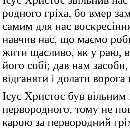
родного гріха, бо вмер за
самим для нас воскресіння
навчив нас, що маємо роби
жити щасливо, як у раю, 
його собі; дав нам засоби
відганяти і долати ворога
Ісус Христос був вільним ві
первородного, тому не по
карою за первородний грі