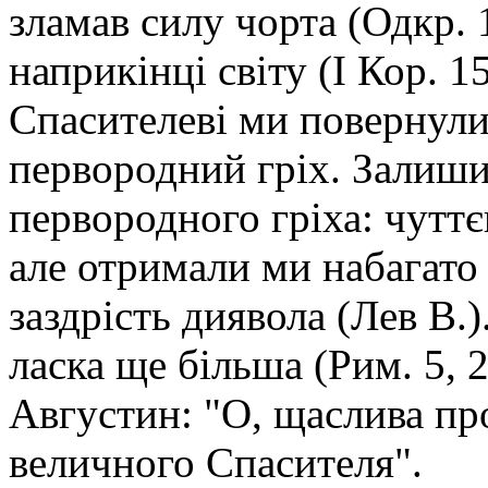
зламав силу чорта (Одкр. 1
наприкінці світу (І Кор. 
Спасителеві ми повернули
первородний гріх. Залиши
первородного гріха: чуттє
але отримали ми набагато 
заздрість диявола (Лев В.)
ласка ще більша (Рим. 5, 2
Августин: "О, щаслива про
величного Спасителя".