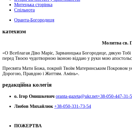
Митецька сторінка
Спільнота
Оранта-Богородиця
катехизм
Молитва св.
П
«О Всеблагая Діво Маріє, Зарваницька Богородице, дякую Тобі з
перед Твоєю чудотворною іконою віддаю у руки мою апостольс
Пресвята Мати Божа, покрий Твоїм Материнським Покровом усіх х
Дорогою, Правдою і Життям. Амінь».
редакційна колегія
о. Ігор Онишкевич
oranta-gazeta@ukr.net
+38-050-447-31-
Любов Михайлюк
+38-050-331-73-54
ПОЖЕРТВА