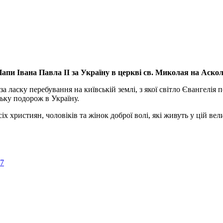
апи Івана Павла ІІ за Україну
в церкві св. Миколая на Аско
а ласку перебування на київській землі, з якої світло Євангелія 
ьку подорож в Україну.
ристиян, чоловіків та жінок доброї волі, які живуть у цій велик
57