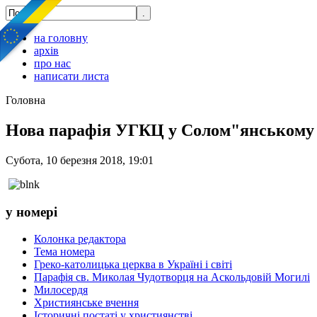
на головну
архів
про нас
написати листа
Головна
Нова парафія УГКЦ у Солом"янському 
Субота, 10 березня 2018, 19:01
у номері
Колонка редактора
Тема номера
Греко-католицька церква в Україні і світі
Парафія св. Миколая Чудотворця на Аскольдовій Могилі
Милосердя
Християнське вчення
Історичні постаті у християнстві