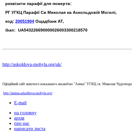
реквізити парафії для пожертв:
РГ УГКЦ Парафії Св Миколая на Аскольдовій Могилі,
код:
20051904
Ощадбанк АТ,
iban: UA543226690000026003300218570
http://askoldova-mohyla.org/uk/
Офіційний сайт жіночого вокального ансамблю "Аніма" УГКЦ св. Миколая Чудотворц
http://anima.askoldova-mohyla.org/
E-mail
на головну
архів
про нас
написати листа