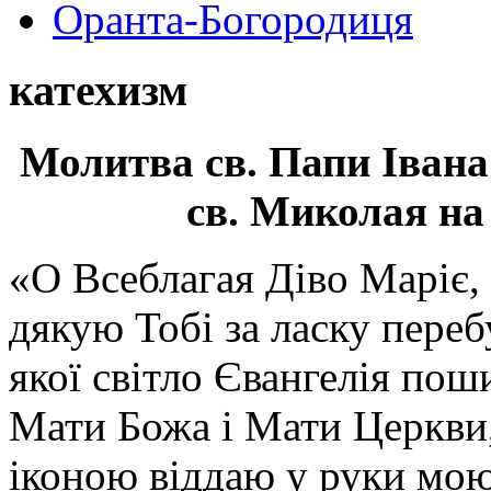
Оранта-Богородиця
катехизм
Молитва св.
Папи Івана
св. Миколая на
«О Всеблагая Діво Маріє,
дякую Тобі за ласку перебу
якої світло Євангелія поши
Мати Божа і Мати Церкви
іконою віддаю у руки мою