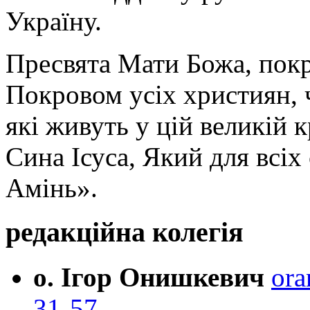
Україну.
Пресвята Мати Божа, пок
Покровом усіх християн, ч
які живуть у цій великій к
Сина Ісуса, Який для всі
Амінь».
редакційна колегія
о. Ігор Онишкевич
ora
31-57