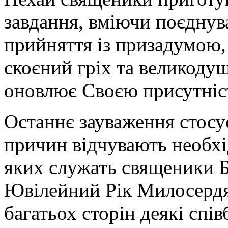
завдання, вміючи поєднув
прийняття із призадумою,
скоєний гріх та великоду
оновлює Своєю присутніс
Останнє зауваження стосує
причин відчувають необхід
яких служать священики Б
Ювілейний Рік Милосердя 
багатьох сторін деякі спі