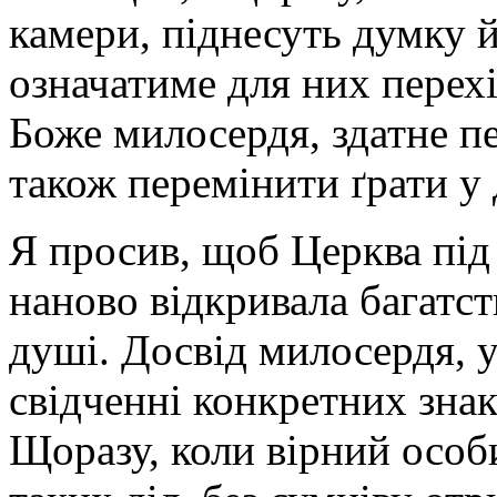
камери, піднесуть думку 
означатиме для них перехі
Боже милосердя, здатне п
також перемінити ґрати у 
Я просив, щоб Церква під
наново відкривала багатст
душі. Досвід милосердя, у
свідченні конкретних знакі
Щоразу, коли вірний особ