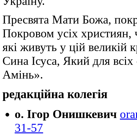
Україну.
Пресвята Мати Божа, пок
Покровом усіх християн, ч
які живуть у цій великій к
Сина Ісуса, Який для всі
Амінь».
редакційна колегія
о. Ігор Онишкевич
ora
31-57