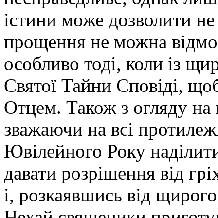
істини може дозволити не
прощення не можна відмов
особливо тоді, коли із щ
Святої Тайни Сповіді, що
Отцем. Також з огляду на
зважаючи на всі протилеж
Ювілейного Року наділит
давати розрішення від гріх
і, розкаявшись від щирог
Нехай священики приготую