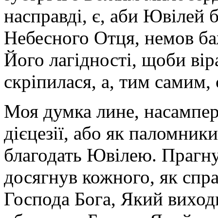
насправді, є, аби Ювілей 
Небесного Отця, немов б
Його лагідності, щоби ві
скріпилася, а, тим самим,
Моя думка лине, насампере
дієцезії, або як паломник
благодать Ювілею. Прагну
досягнув кожного, як спр
Господа Бога, Який виход