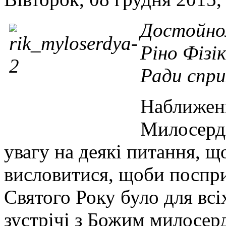
Достойном
Ріно Фізі
Ради сприя
Наближен
Милосердя
увагу на деякі питання, 
висловитися, щоби поспри
Святого Року було для вс
зустрічі з Божим милосер