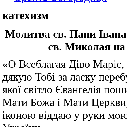
катехизм
Молитва св.
Папи Івана
св. Миколая на
«О Всеблагая Діво Маріє,
дякую Тобі за ласку перебу
якої світло Євангелія поши
Мати Божа і Мати Церкви
іконою віддаю у руки мою